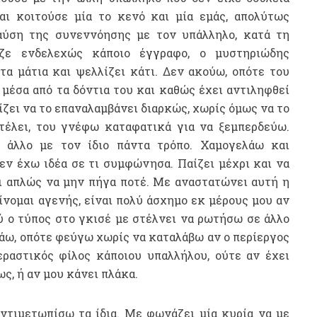
ι κοιτούσε μία το κενό και μία εμάς, απολύτως
αύση της συνεννόησης με τον υπάλληλο, κατά τη
αζε ενδελεχώς κάποιο έγγραφο, ο μυστηριώδης
α μάτια και ψελλίζει κάτι. Δεν ακούω, οπότε του
 μέσα από τα δόντια του και καθώς έχει αντιληφθεί
ίζει να το επαναλαμβάνει διαρκώς, χωρίς όμως να το
 τέλει, του γνέφω καταφατικά για να ξεμπερδεύω.
 άλλο με τον ίδιο πάντα τρόπο. Χαμογελάω και
εν έχω ιδέα σε τι συμφώνησα. Παίζει μέχρι και να
ι απλώς να μην πήγα ποτέ. Με αναστατώνει αυτή η
γίνομαι αγενής, είναι πολύ άσχημο εκ μέρους μου αν
ύ ο τύπος στο γκισέ με στέλνει να ρωτήσω σε άλλο
τάω, οπότε φεύγω χωρίς να καταλάβω αν ο περίεργος
εραστικός φίλος κάποιου υπαλλήλου, ούτε αν έχει
ς, ή αν μου κάνει πλάκα.
ντιμετωπίσω τα ίδια. Με φωνάζει μία κυρία να με