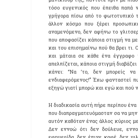
τόσο ευγενικός που έπειθα παπά 
γρήγορα πίσω από το φωτοτυπικό τ
άλλον κόσμο που ξέρει προσωπικά
αναμενόμενο, δεν αφήνω το γλιτσερ
που αποφασίζει κάποια στιγμή να με
και του επισημαίνω πού θα βρει τι. 
και μάταια σε κάθε ένα έγγραφο π
απελπίζεται, κάποια στιγμή διαβάζει
κάνει: “Να ‘το, δεν μπορείς ν
ενδιαφερόμενος!” Έχω φανταστεί πω
εξηγώ γιατί μπορώ και εγώ και πού ν
Η διαδικασία αυτή πήρε περίπου ένα
που διαπραγματευόμασταν σα να μην 
αυτόν καθόταν ένας άλλος κύριος με
Δεν εννοώ ότι δεν δούλευε, εννο
εφημερίδα, δεν έπινε καφέ, δεν μι