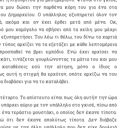
να μου δώσει την παρθένα κόρη του για ένα στα
ου Δημαρχείου. Ο υπάλληλος εξυπηρετεί όλον τον
, ακόμα και αν έχει έρθει μετά από μένα. Οκ,
ό μου χαμόγελο να σβήσει από τα χείλη μου μέχρι
 εξυπηρετήσει. Του λέω τι θέλω, του δίνω τα χαρτιά
Ο τύπος αρχίζει να τα εξετάζει με κάθε λεπτομέρεια
ροσπαθεί να βρει εμπόδιο. Ενώ έχει αρχίσει να
 κάτι, τινάζεται γουρλώνοντας τα μάτια του και μου
α καταθέσεις εσύ την αίτηση, μόνο ο ίδιος ο
ς αυτή η στιγμή θα ερχόταν, οπότε αρχίζω να του
α διαβάσει για να το καταλάβει.
 τέταρτο. Το απίστευτο είναι πως όλη αυτήν την ώρα
υπάρχει αύριο με τον υπάλληλο στο γκισέ, πίσω από
 ένα τεράστιο μουστάκι, ο οποίος δεν έκανε τίποτα.
ώ ότι δεν έκανε απολύτως τίποτα. Δεν διάβαζε
λούσε με την άλλη υπάλληλο που δεν είχε δουλειά