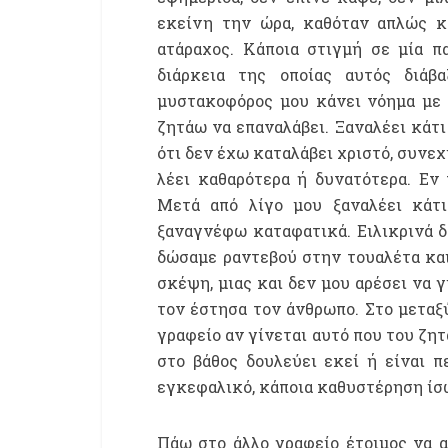
εκείνη την ώρα, καθόταν απλώς κα
ατάραχος. Κάποια στιγμή σε μία π
διάρκεια της οποίας αυτός διάβ
μυστακοφόρος μου κάνει νόημα με τ
ζητάω να επαναλάβει. Ξαναλέει κάτι
ότι δεν έχω καταλάβει χριστό, συνεχ
λέει καθαρότερα ή δυνατότερα. Εν
Μετά από λίγο μου ξαναλέει κάτι
ξαναγνέφω καταφατικά. Ειλικρινά δ
δώσαμε ραντεβού στην τουαλέτα κα
σκέψη, μιας και δεν μου αρέσει να 
τον έστησα τον άνθρωπο. Στο μεταξ
γραφείο αν γίνεται αυτό που του ζη
στο βάθος δουλεύει εκεί ή είναι π
εγκεφαλικό, κάποια καθυστέρηση ίσω
Πάω στο άλλο γραφείο έτοιμος να α