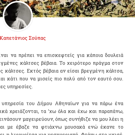
Καπετάνιος Σούπας
ναι να πρέπει να επισκεφτείς για κάποια δουλειά
εγμένες κάλτσες βέβαια. Το χειρότερο πράγμα στον
ς κάλτσες. Εκτός βέβαια αν είσαι βρεγμένη κάλτσα,
ι κάτι που να μισείς πιο πολύ από τον εαυτό σου.
ιες υπηρεσίες.
α υπηρεσία του Δήμου Αθηναίων για να πάρω ένα
ικά χρειάζονται, τα ‘χω όλα και έχω και παραπάνω,
πεινάσουν μαγειρεύουν, όπως συνήθιζε να μου λέει η
αι με έβαζε να φτιάχνω μουσακά ενώ έκανε το
σει η λιγουρίτσα για μεσημεριανό. Φτάνω στο γκισέ,