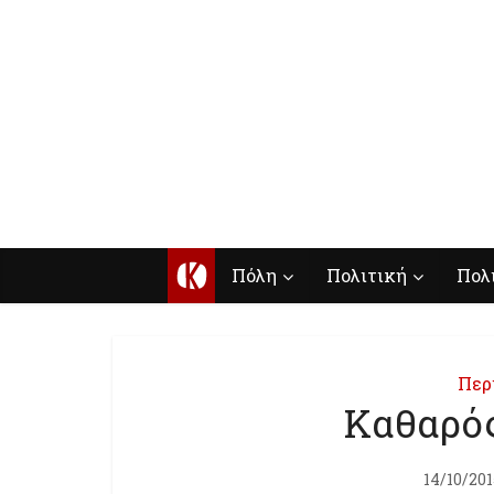
Κ
Πόλη
Πολιτική
Πολ
Περ
Καθαρό
14/10/201