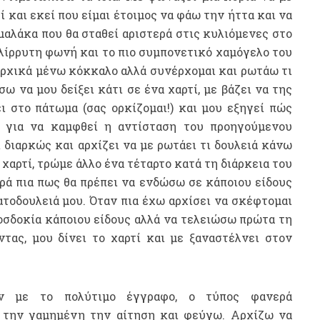
ί και εκεί που είμαι έτοιμος να φάω την ήττα και να
μαλάκα που θα σταθεί αριστερά στις κυλιόμενες στο
ελίρρυτη φωνή και το πιο συμπονετικό χαμόγελο του
Αρχικά μένω κόκκαλο αλλά συνέρχομαι και ρωτάω τι
σω να μου δείξει κάτι σε ένα χαρτί, με βάζει να της
ι στο πάτωμα (σας ορκίζομαι!) και μου εξηγεί πώς
 για να καμφθεί η αντίσταση του προηγούμενου
 διαρκώς και αρχίζει να με ρωτάει τι δουλειά κάνω
 χαρτί, τρώμε άλλο ένα τέταρτο κατά τη διάρκεια του
ρά πια πως θα πρέπει να ενδώσω σε κάποιου είδους
τοδουλειά μου. Όταν πια έχω αρχίσει να σκέφτομαι
οσδοκία κάποιου είδους αλλά να τελειώσω πρώτα τη
τας, μου δίνει το χαρτί και με ξαναστέλνει στον
ον με το πολύτιμο έγγραφο, ο τύπος φανερά
 την γαμημένη την αίτηση και φεύγω. Αρχίζω να