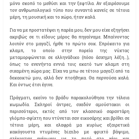
μόνο σκοπό το μεθύσι και την ξεφτίλα. Αν εξαιρέσουμε
τον ανθρωπολογικό τύπο που συναντά κανείς σε τέτοια
μέρη, τη μουσική και το χώρο, ήταν καλά.
Για να με προστατέψει η παρέα μου, δεν μου είχε εξηγήσει
ακριβώς σε τι είδους μέρος θα πηγαίναμε. Μπαίνοντας
λοιπόν στο μαγαζί, ήρθε το πρώτο σοκ. Επρόκειτο για
κλαμπ, το οποίο στην πορεία της νύχτας
μεταμορφώνεται σε ελληνάδικο (πόσο άσχημη λέξη...),
όπως το ενενήντα εννιά τοις εκατό των κλαμπ στη
σιχαμένη χώρα μας. Είχα να μπω σε τέτοιο μαγαζί από τα
δεκαοκτώ μου, αλλά δεν πτοήθηκα. Θα περνούσα καλά.
Και όντως έτσι έγινε.
Πράγματι, εκείνο το βράδυ παρακολούθησα την τέλεια
κωμωδία. Σκληροί άντρες, σχεδόν αμούστακοι οι
περισσότεροι, εκτός από τον κλασσικό σαραντάρη
γλόμπο-σφίχτη που ντύνεται σαν εικοσάρης και βρίθει σε
τέτοια μέρη, και ελαφρά μα κυρίως εξαιρετικά
κακόγουστα ντυμένες bimbo με φριχτό βάψιμο,
στέκονταν αγέρωχοι με το ποτό στο χέρι και