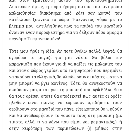
και στον εμπνευστή αυτού του αριστουργήματος!
Δυστυχώς όμως, η παρατήρηση αυτού του μνημείου
καλαισθησίας διακόπηκε από κάτι σαν καπνό που
κατέκλυσε ξαφνικά το χώρο. Ψάχνοντας γύρω με το
βλέμμα μου, αντιλήφθηκα πως τα παιδιά του μαγαζιού
άνοιξαν έναν πυροσβεστήρα για να δείξουν πόσο όμορφα
περνάμε! Τι εμπνευσμένο!
Τότε μου ήρθε η ιδέα. Αν ποτέ βγάλω πολλά λεφτά, θα
αγοράσω το μαγαζί για μια νύχτα. Θα βάλω τον
καραγκιόζη που έχουν για dj να παίζει τις μαλακίες του
και όταν ο χώρος γεμίσει από το γυφταριό που περιμένει
να ακούσει τα ελληνικά, θα κλειδώσουν οι πόρτες ώστε να
μην μπορεί να βγει κανένας. Τότε, θα αναγκαστούν να
ακούσουν μέχρι το πρωί τη μουσική που
εγώ
θέλω. Είτε
θα τους αρέσει, οπότε θα αποδειχτεί πως αυτές οι ορδές
ηλιθίων είναι ικανές να χορεύουν ο,τιδήποτε τους
σερβίρουν στα μαγαζιά που πάνε, είτε κάποιοι θα ψηθούν
και θα αναθεωρήσουν τα γούστα τους στη μουσική (με
τίποτα, αλλά τι να κάνω που είμαι και ρομαντικός;), ή
στην χειρότερη των περιπτώσεων (ή μήπως στην