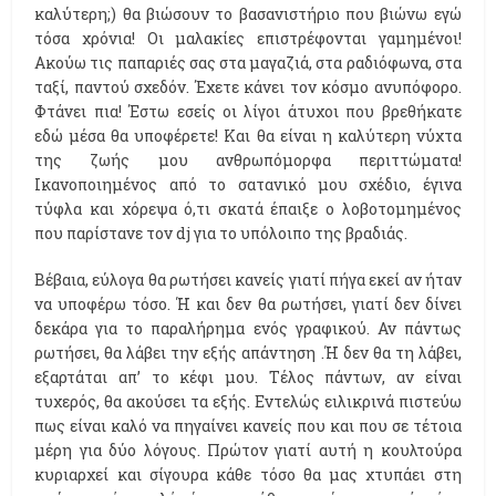
καλύτερη;) θα βιώσουν το βασανιστήριο που βιώνω εγώ
τόσα χρόνια! Οι μαλακίες επιστρέφονται γαμημένοι!
Ακούω τις παπαριές σας στα μαγαζιά, στα ραδιόφωνα, στα
ταξί, παντού σχεδόν. Έχετε κάνει τον κόσμο ανυπόφορο.
Φτάνει πια! Έστω εσείς οι λίγοι άτυχοι που βρεθήκατε
εδώ μέσα θα υποφέρετε! Και θα είναι η καλύτερη νύχτα
της ζωής μου ανθρωπόμορφα περιττώματα!
Ικανοποιημένος από το σατανικό μου σχέδιο, έγινα
τύφλα και χόρεψα ό,τι σκατά έπαιξε ο λοβοτομημένος
που παρίστανε τον dj για το υπόλοιπο της βραδιάς.
Βέβαια, εύλογα θα ρωτήσει κανείς γιατί πήγα εκεί αν ήταν
να υποφέρω τόσο. Ή και δεν θα ρωτήσει, γιατί δεν δίνει
δεκάρα για το παραλήρημα ενός γραφικού. Αν πάντως
ρωτήσει, θα λάβει την εξής απάντηση .Ή δεν θα τη λάβει,
εξαρτάται απ’ το κέφι μου. Τέλος πάντων, αν είναι
τυχερός, θα ακούσει τα εξής. Εντελώς ειλικρινά πιστεύω
πως είναι καλό να πηγαίνει κανείς που και που σε τέτοια
μέρη για δύο λόγους. Πρώτον γιατί αυτή η κουλτούρα
κυριαρχεί και σίγουρα κάθε τόσο θα μας χτυπάει στη