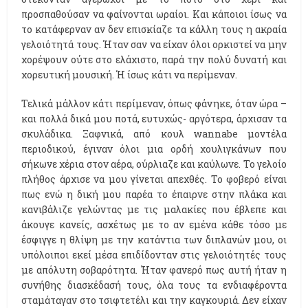
προσπαθούσαν να φαίνονται ωραίοι. Και κάποιοι ίσως να
το κατάφερναν αν δεν επισκίαζε τα κάλλη τους η ακραία
γελοιότητά τους. Ήταν σαν να είχαν όλοι ορκιστεί να μην
χορέψουν ούτε στο ελάχιστο, παρά την πολύ δυνατή και
χορευτική μουσική. Ή ίσως κάτι να περίμεναν.
Τελικά μάλλον κάτι περίμεναν, όπως φάνηκε, όταν ώρα –
και πολλά δικά μου ποτά, ευτυχώς- αργότερα, άρχισαν τα
σκυλάδικα. Ξαφνικά, από κουλ wannabe μοντέλα
περιοδικού, έγιναν όλοι μια ορδή χουλιγκάνων που
σήκωνε χέρια στον αέρα, ούρλιαζε και καύλωνε. Το γελοίο
πλήθος άρχισε να μου γίνεται απεχθές. Το φοβερό είναι
πως ενώ η δική μου παρέα το έπαιρνε στην πλάκα και
κανιβάλιζε γελώντας με τις μαλακίες που έβλεπε και
άκουγε κανείς, ασχέτως με το αν εμένα κάθε τόσο με
έσφιγγε η θλίψη με την κατάντια των διπλανών μου, οι
υπόλοιποι εκεί μέσα επιδίδονταν στις γελοιότητές τους
με απόλυτη σοβαρότητα. Ήταν φανερό πως αυτή ήταν η
συνήθης διασκέδασή τους, όλα τους τα ενδιαφέροντα
σταμάταγαν στο τσιφτετέλι και την καγκουριά. Δεν είχαν