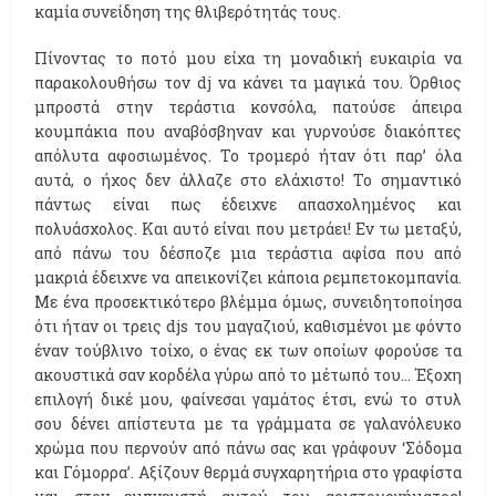
καμία συνείδηση της θλιβερότητάς τους.
Πίνοντας το ποτό μου είχα τη μοναδική ευκαιρία να
παρακολουθήσω τον dj να κάνει τα μαγικά του. Όρθιος
μπροστά στην τεράστια κονσόλα, πατούσε άπειρα
κουμπάκια που αναβόσβηναν και γυρνούσε διακόπτες
απόλυτα αφοσιωμένος. Το τρομερό ήταν ότι παρ’ όλα
αυτά, ο ήχος δεν άλλαζε στο ελάχιστο! Το σημαντικό
πάντως είναι πως έδειχνε απασχολημένος και
πολυάσχολος. Και αυτό είναι που μετράει! Εν τω μεταξύ,
από πάνω του δέσποζε μια τεράστια αφίσα που από
μακριά έδειχνε να απεικονίζει κάποια ρεμπετοκομπανία.
Με ένα προσεκτικότερο βλέμμα όμως, συνειδητοποίησα
ότι ήταν οι τρεις djs του μαγαζιού, καθισμένοι με φόντο
έναν τούβλινο τοίχο, ο ένας εκ των οποίων φορούσε τα
ακουστικά σαν κορδέλα γύρω από το μέτωπό του… Έξοχη
επιλογή δικέ μου, φαίνεσαι γαμάτος έτσι, ενώ το στυλ
σου δένει απίστευτα με τα γράμματα σε γαλανόλευκο
χρώμα που περνούν από πάνω σας και γράφουν ‘Σόδομα
και Γόμορρα’. Αξίζουν θερμά συγχαρητήρια στο γραφίστα