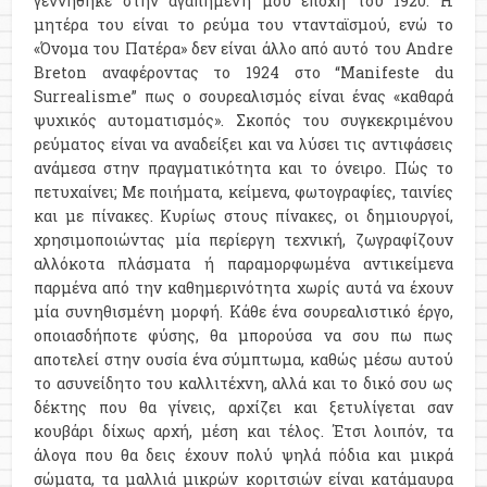
γεννήθηκε στην αγαπημένη μου εποχή του 1920. Η
μητέρα του είναι το ρεύμα του ντανταϊσμού, ενώ το
«Όνομα του Πατέρα» δεν είναι άλλο από αυτό του Andre
Breton αναφέροντας το 1924 στο “Manifeste du
Surrealisme” πως ο σουρεαλισμός είναι ένας «καθαρά
ψυχικός αυτοματισμός». Σκοπός του συγκεκριμένου
ρεύματος είναι να αναδείξει και να λύσει τις αντιφάσεις
ανάμεσα στην πραγματικότητα και το όνειρο. Πώς το
πετυχαίνει; Με ποιήματα, κείμενα, φωτογραφίες, ταινίες
και με πίνακες. Κυρίως στους πίνακες, οι δημιουργοί,
χρησιμοποιώντας μία περίεργη τεχνική, ζωγραφίζουν
αλλόκοτα πλάσματα ή παραμορφωμένα αντικείμενα
παρμένα από την καθημερινότητα χωρίς αυτά να έχουν
μία συνηθισμένη μορφή. Κάθε ένα σουρεαλιστικό έργο,
οποιασδήποτε φύσης, θα μπορούσα να σου πω πως
αποτελεί στην ουσία ένα σύμπτωμα, καθώς μέσω αυτού
το ασυνείδητο του καλλιτέχνη, αλλά και το δικό σου ως
δέκτης που θα γίνεις, αρχίζει και ξετυλίγεται σαν
κουβάρι δίχως αρχή, μέση και τέλος. Έτσι λοιπόν, τα
άλογα που θα δεις έχουν πολύ ψηλά πόδια και μικρά
σώματα, τα μαλλιά μικρών κοριτσιών είναι κατάμαυρα