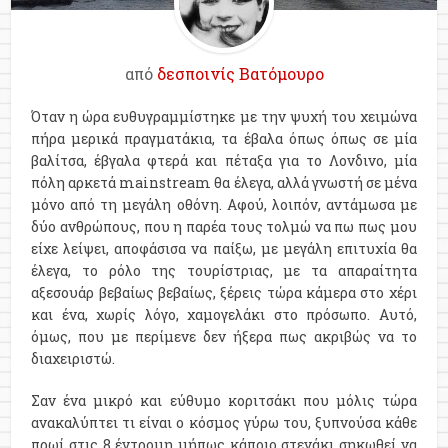
από
δεσποινίς Βατόμουρο
Όταν η ώρα ευθυγραμμίστηκε με την ψυχή του χειμώνα
πήρα μερικά πραγματάκια, τα έβαλα όπως όπως σε μία
βαλίτσα, έβγαλα φτερά και πέταξα για το Λονδινο, μία
πόλη αρκετά mainstream θα έλεγα, αλλά γνωστή σε μένα
μόνο από τη μεγάλη οθόνη. Αφού, λοιπόν, αντάμωσα με
δύο ανθρώπους, που η παρέα τους τολμώ να πω πως μου
είχε λείψει, αποφάσισα να παίξω, με μεγάλη επιτυχία θα
έλεγα, το ρόλο της τουρίστριας, με τα απαραίτητα
αξεσουάρ βεβαίως βεβαίως, ξέρεις τώρα κάμερα στο χέρι
και ένα, χωρίς λόγο, χαμογελάκι στο πρόσωπο. Αυτό,
όμως, που με περίμενε δεν ήξερα πως ακριβώς να το
διαχειριστώ.
Σαν ένα μικρό και εύθυμο κοριτσάκι που μόλις τώρα
ανακαλύπτει τι είναι ο κόσμος γύρω του, ξυπνούσα κάθε
πρωί στις 8 έντρομη μήπως κάποιο στενάκι σηκωθεί να