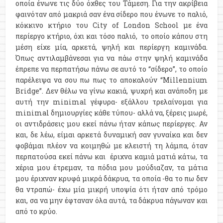
οποία ένωνε τις δύο όχθες του Τάμεση. Για την ακρίβεια
φαινόταν από μακριά σαν ένα σίδερο που ένωνε το παλιό,
κόκκινο κτήριο του City of London School με ένα
περίεργο κτήριο, όχι και τόσο παλιό, το οποίο κάπου στη
μέση είχε μία, αρκετά, ψηλή και περίεργη καμινάδα.
Όπως αντιλαμβάνεσαι για να πάω στην ψηλή καμινάδα
έπρεπε να περπατήσω πάνω σε αυτό το “σίδερο”, το οποίο
παρέλειψα να σου πω πως το αποκαλούν “Millennium
Bridge”. Δεν θέλω να γίνω κακιά, ψυχρή και ανάποδη με
αυτή την minimal γέφυρα- εξάλλου τρελαίνομαι για
minimal δημιουργίες κάθε τύπου- αλλά να, ξέρεις μωρέ,
οι αντιδράσεις μου εκεί πάνω ήταν κάπως περίεργες. Αν
και, δε λέω, είμαι αρκετά δυναμική σαν γυναίκα και δεν
φοβάμαι πλέον να κοιμηθώ με κλειστή τη λάμπα, όταν
περπατούσα εκεί πάνω και έριχνα καμιά ματιά κάτω, τα
χέρια μου έτρεμαν, τα πόδια μου μούδιαζαν, τα μάτια
μου έριχναν κρυφά μικρά δάκρυα, τα οποία -θα το πω δεν
θα ντραπώ- έχω μία μικρή υποψία ότι ήταν από τρόμο
και, σα να μην έφταναν όλα αυτά, τα δάκρυα πάγωναν και
από το κρύο.