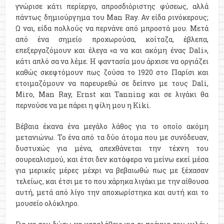
γνώρισε κάτι περίεργο, απροσδιόριστης φύσεως, αλλά
πάντως δημιούργημα του Man Ray. Αν είδα ρινόκερους;
Ω ναι, είδα πολλούς να περνάνε από μπροστά μου. Mετά
από ένα σημείο προχωρούσα, κοίταζα, έβλεπα,
επεξεργαζόμουν και έλεγα «α να και ακόμη ένας Dali»,
κάτι απλό σα να λέμε. Η φαντασία μου άρχισε να οργιάζει
καθώς σκεφτόμουν πως ζούσα το 1920 στο Παρίσι και
ετοιμαζόμουν να παρευρεθώ σε δείπνο με τους Dali,
Miro, Man Ray, Ernst και Tanning και σε λιγάκι θα
περνούσε να με πάρει η φίλη μου η Kiki.
Βέβαια έκανα ένα μεγάλο λάθος για το οποίο ακόμη
μετανιώνω. Το ένα από τα δύο άτομα που με συνόδευαν,
δυστυχώς για μένα, απεχθάνεται την τέχνη του
σουρεαλισμού, και έτσι δεν κατάφερα να μείνω εκεί μέσα
για μερικές μέρες μέχρι να βεβαιωθώ πως με ξέχασαν
τελείως, και έτσι με το που χάρηκα λιγάκι με την αίθουσα
αυτή, μετά από λίγο την αποχωρίστηκα και αυτή και το
μουσείο ολόκληρο.