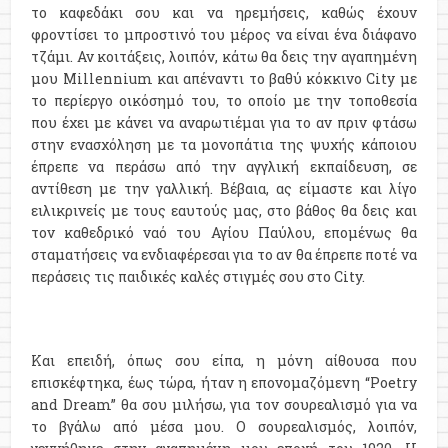
το καφεδάκι σου και να ηρεμήσεις, καθώς έχουν
φροντίσει το μπροστινό του μέρος να είναι ένα διάφανο
τζάμι. Αν κοιτάξεις, λοιπόν, κάτω θα δεις την αγαπημένη
μου Millennium και απέναντι το βαθύ κόκκινο City με
το περίεργο οικόσημό του, το οποίο με την τοποθεσία
που έχει με κάνει να αναρωτιέμαι για το αν πριν φτάσω
στην ενασχόληση με τα μονοπάτια της ψυχής κάποιου
έπρεπε να περάσω από την αγγλική εκπαίδευση, σε
αντίθεση με την γαλλική. Βέβαια, ας είμαστε και λίγο
ειλικρινείς με τους εαυτούς μας, στο βάθος θα δεις και
τον καθεδρικό ναό του Αγίου Παύλου, επομένως θα
σταματήσεις να ενδιαφέρεσαι για το αν θα έπρεπε ποτέ να
περάσεις τις παιδικές καλές στιγμές σου στο City.
Και επειδή, όπως σου είπα, η μόνη αίθουσα που
επισκέφτηκα, έως τώρα, ήταν η επονομαζόμενη “Poetry
and Dream” θα σου μιλήσω, για τον σουρεαλισμό για να
το βγάλω από μέσα μου. Ο σουρεαλισμός, λοιπόν,