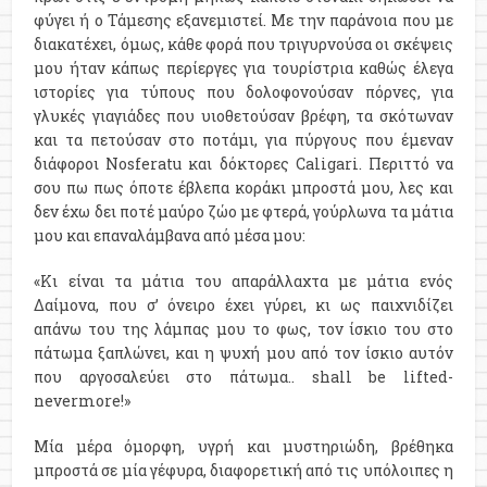
φύγει ή ο Τάμεσης εξανεμιστεί. Με την παράνοια που με
διακατέχει, όμως, κάθε φορά που τριγυρνούσα οι σκέψεις
μου ήταν κάπως περίεργες για τουρίστρια καθώς έλεγα
ιστορίες για τύπους που δολοφονούσαν πόρνες, για
γλυκές γιαγιάδες που υιοθετούσαν βρέφη, τα σκότωναν
και τα πετούσαν στο ποτάμι, για πύργους που έμεναν
διάφοροι Nosferatu και δόκτορες Caligari. Περιττό να
σου πω πως όποτε έβλεπα κοράκι μπροστά μου, λες και
δεν έχω δει ποτέ μαύρο ζώο με φτερά, γούρλωνα τα μάτια
μου και επαναλάμβανα από μέσα μου:
«Κι είναι τα μάτια του απαράλλαχτα με μάτια ενός
Δαίμονα, που σ’ όνειρο έχει γύρει, κι ως παιχνιδίζει
απάνω του της λάμπας μου το φως, τον ίσκιο του στο
πάτωμα ξαπλώνει, και η ψυχή μου από τον ίσκιο αυτόν
που αργοσαλεύει στο πάτωμα.. shall be lifted-
nevermore!»
Μία μέρα όμορφη, υγρή και μυστηριώδη, βρέθηκα
μπροστά σε μία γέφυρα, διαφορετική από τις υπόλοιπες η