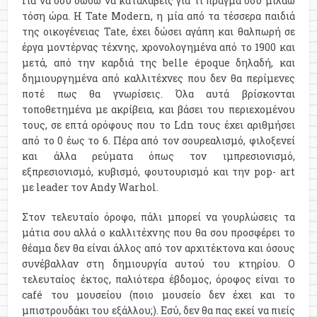
Για να σου δώσω να καταλάβεις για τι πράγμα σου μιλάω
τόση ώρα. Η Tate Modern, η μία από τα τέσσερα παιδιά
της οικογένειας Tate, έχει δώσει αγάπη και θαλπωρή σε
έργα μοντέρνας τέχνης, χρονολογημένα από το 1900 και
μετά, από την καρδιά της belle époque δηλαδή, και
δημιουργημένα από καλλιτέχνες που δεν θα περίμενες
ποτέ πως θα γνωρίσεις. Όλα αυτά βρίσκονται
τοποθετημένα με ακρίβεια, και βάσει του περιεχομένου
τους, σε επτά ορόφους που το Ldn τους έχει αριθμήσει
από το 0 έως το 6. Πέρα από τον σουρεαλισμό, φιλοξενεί
και άλλα ρεύματα όπως τον ιμπρεσιονισμό,
εξπρεσιονισμό, κυβισμό, φουτουρισμό και την pop- art
με leader τον Andy Warhol.
Στον τελευταίο όροφο, πάλι μπορεί να γουρλώσεις τα
μάτια σου αλλά ο καλλιτέχνης που θα σου προσφέρει το
θέαμα δεν θα είναι άλλος από τον αρχιτέκτονα και όσους
συνέβαλλαν στη δημιουργία αυτού του κτηρίου. Ο
τελευταίος έκτος, παλιότερα έβδομος, όροφος είναι το
café του μουσείου (ποιο μουσείο δεν έχει και το
μπιστρουδάκι του εξάλλου;). Εσύ, δεν θα πας εκεί να πιείς