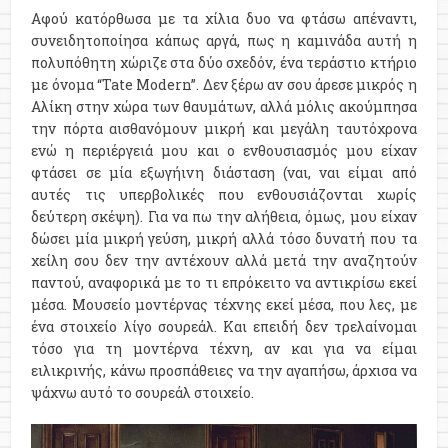
Αφού κατόρθωσα με τα χίλια δυο να φτάσω απέναντι,
συνειδητοποίησα κάπως αργά, πως η καμινάδα αυτή η
πολυπόθητη χώριζε στα δύο σχεδόν, ένα τεράστιο κτήριο
με όνομα “Tate Modern”. Δεν ξέρω αν σου άρεσε μικρός η
Αλίκη στην χώρα των θαυμάτων, αλλά μόλις ακούμπησα
την πόρτα αισθανόμουν μικρή και μεγάλη ταυτόχρονα
ενώ η περιέργειά μου και ο ενθουσιασμός μου είχαν
φτάσει σε μία εξωγήινη διάσταση (ναι, ναι είμαι από
αυτές τις υπερβολικές που ενθουσιάζονται χωρίς
δεύτερη σκέψη). Για να πω την αλήθεια, όμως, μου είχαν
δώσει μία μικρή γεύση, μικρή αλλά τόσο δυνατή που τα
χείλη σου δεν την αντέχουν αλλά μετά την αναζητούν
παντού, αναφορικά με το τι επρόκειτο να αντικρίσω εκεί
μέσα. Μουσείο μοντέρνας τέχνης εκεί μέσα, που λες, με
ένα στοιχείο λίγο σουρεάλ. Και επειδή δεν τρελαίνομαι
τόσο για τη μοντέρνα τέχνη, αν και για να είμαι
ειλικρινής, κάνω προσπάθειες να την αγαπήσω, άρχισα να
ψάχνω αυτό το σουρεάλ στοιχείο.