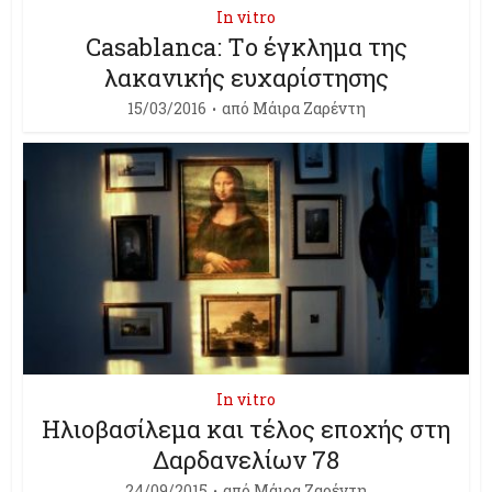
In vitro
Casablanca: Tο έγκλημα της
λακανικής ευχαρίστησης
15/03/2016
από
Μάιρα Ζαρέντη
In vitro
Ηλιοβασίλεμα και τέλος εποχής στη
Δαρδανελίων 78
24/09/2015
από
Μάιρα Ζαρέντη