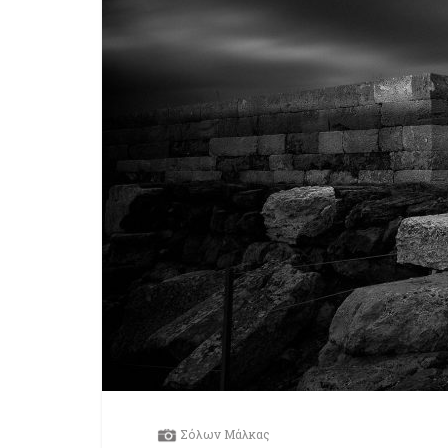
Σόλων Μάλκας