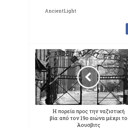
AncientLight
Η πορεία προς την ναζιστική
βία: από τον 19ο αιώνα μέχρι το
Άουσβιτς