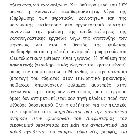
ου
εξαναγκασμού των ατόμων
». Στο δεύτερο μισό του 19
αιώνα, η κοινωνική περιθωριακότητα, λόγω της
εξάρθρωσης των αγροτικών κοινοτήτων και της
κοινωνικής αντίστασης στο εργοστασιακό σύστημα,
συναντάει την μείωση της αποδοτικότητας της
καταναγκαστικής εργασίας λόγω της ανάπτυξης των
μηχανών, και έτσι ο θεσμός της φυλακής
αναδιαρθρώνεται· η μαζική επαναφορά τιμωρητικών και
εξευτελιστικών μέτρων είναι γεγονός. Η σύνθεση της
πανοπτικής
(ολοκληρωτικός έλεγχος του κρατουμένου),
όπως την οραματίστηκε ο Μπένθαμ, με την
μηχανική
(υποταγή του σώματος στον τιμωρητικό μηχανισμό)
πειθαρχία δημιουργούν φυλακές, αυστηρές στην
ορθολογικότητά τους σαν εργοστάσιο, όπου η εργασία
όμως δεν αντιμετωπίζεται σαν πηγή κέρδους παρά σαν
μέθοδος βασανισμού. Όλη η συζήτηση
για
τις φυλακές
της περιόδου τότε
«σημαδεύεται από την συνάντηση
ανάμεσα στην φιλοσοφία του Διαφωτισμού, τον
οικονομικό υπολογισμό και κάτι πιο ανησυχητικό, μια
παλιά αγριότητα που έπαιρνε τώρα νέες μορφές, πιο