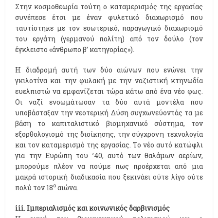
Στην κοσμοθεωρία τούτη ο καταμερισμός της εργασίας
συνέπεσε έτσι με έναν φυλετικό διαχωρισμό που
ταυτίστηκε με τον εσωτερικό, παραγωγικό διαχωρισμό
του εργάτη (γερμανού πολίτη) από τον δούλο (τον
έγκλειστο «άνθρωπο β’ κατηγορίας»).
Η διαδρομή αυτή των δύο αιώνων που ενώνει την
γκιλοτίνα και την φυλακή με την ναζιστική κτηνωδία
ευελπιστώ να εμφανίζεται τώρα κάτω από ένα νέο φως.
Οι ναζί ενσωμάτωσαν τα δύο αυτά μοντέλα που
υποβάσταξαν την νεοτερική Δύση συγχωνεύοντάς τα με
βάση το καπιταλιστικό βιομηχανικό σύστημα, τον
εξορθολογισμό της διοίκησης, την σύγχρονη τεχνολογία
και τον καταμερισμό της εργασίας. Το νέο αυτό κατώφλι
για την Ευρώπη του ’40, αυτό των θαλάμων αερίων,
μπορούμε πλέον να πούμε πως προέρχεται από μια
μακρά ιστορική διαδικασία που ξεκινάει ούτε λίγο ούτε
ο
πολύ τον 18
αιώνα.
iii. Ιμπεριαλισμός και κοινωνικός δαρβινισμός