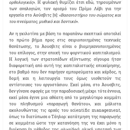
ορθολογικές
». Η φυλακή θυμίζει έτσι εδώ, τηρουμένων
των αναλογιών, τον ορισμό του Πρίμο Λέβι για την
εργασία στο Αούσβιτς
:
«Βασανιστήριο του σώματος και
[9]
του πνεύματος, μυθικό και δαντικό
»
.
Αν η γκιλοτίνα με βάση το παραπάνω σκεπτικό αποτελεί
το πρώτο βήμα προς στις σειριοποιημένες τεχνικές
θανάτωσης, το Άουσβιτς είναι ο βιομηχανοποιημένος
του επίλογος, στην εποχή του φορντικού καπιταλισμού.
Η λογική των στρατοπέδων εξόντωσης σίγουρα ήταν
διαφορετική από αυτή της καπιταλιστικής επιχείρησης,
στο βαθμό που δεν παρήγαν εμπορεύματα και κέρδος, η
δομή και η λειτουργία τους όμως υιοθετούν τις
αντίστοιχες του εργοστάσιου. Εκεί μέσα, στο Άουσβιτς,
δεν γίνανε σφαγές με την παραδοσιακή μέχρι τότε έννοια,
εκεί μέσα έγινε μια αθέατη από το μεγαλύτερο κομμάτι
του πληθυσμού «παραγωγή θανάτου», και μάλιστα
ακολουθώντας τις αρχές του scientific management,
όπως το διατύπωσε ο Τέηλορ: κατάτμηση της παραγωγής
σε κομμάτια ώστε την κατανόηση της να έχει μόνο η
διοίκηση (η μέθοδος της
αλυσίδας
), ολική υποταγή των