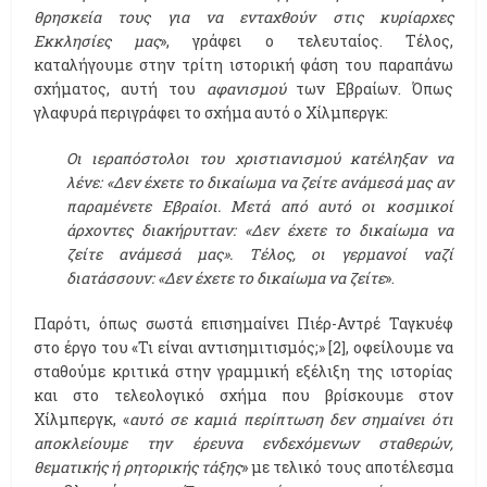
θρησκεία τους για να ενταχθούν στις κυρίαρχες
Εκκλησίες μας
», γράφει ο τελευταίος. Τέλος,
καταλήγουμε στην τρίτη ιστορική φάση του παραπάνω
σχήματος, αυτή του
αφανισμού
των Εβραίων. Όπως
γλαφυρά περιγράφει το σχήμα αυτό ο Χίλμπεργκ:
Οι ιεραπόστολοι του χριστιανισμού κατέληξαν να
λένε: «Δεν έχετε το δικαίωμα να ζείτε ανάμεσά μας αν
παραμένετε Eβραίοι. Μετά από αυτό οι κοσμικοί
άρχοντες διακήρυτταν: «Δεν έχετε το δικαίωμα να
ζείτε ανάμεσά μας». Τέλος, οι γερμανοί ναζί
διατάσσουν: «Δεν έχετε το δικαίωμα να ζείτε
».
Παρότι, όπως σωστά επισημαίνει Πιέρ-Αντρέ Ταγκυέφ
στο έργο του «Τι είναι αντισημιτισμός;» [2
, οφείλουμε να
]
σταθούμε κριτικά στην γραμμική εξέλιξη της ιστορίας
και στο τελεολογικό σχήμα που βρίσκουμε στον
Χίλμπεργκ, «
αυτό σε καμιά περίπτωση δεν σημαίνει ότι
αποκλείουμε την έρευνα ενδεχόμενων σταθερών,
θεματικής ή ρητορικής τάξης
» με τελικό τους αποτέλεσμα