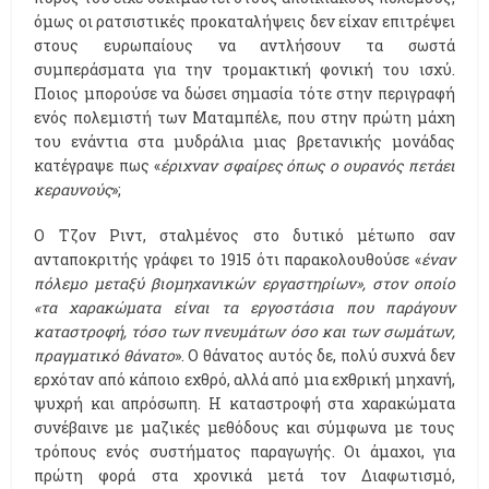
όμως οι ρατσιστικές προκαταλήψεις δεν είχαν επιτρέψει
στους ευρωπαίους να αντλήσουν τα σωστά
συμπεράσματα για την τρομακτική φονική του ισχύ.
Ποιος μπορούσε να δώσει σημασία τότε στην περιγραφή
ενός πολεμιστή των Ματαμπέλε, που στην πρώτη μάχη
του ενάντια στα μυδράλια μιας βρετανικής μονάδας
κατέγραψε πως «
έριχναν σφαίρες όπως ο ουρανός πετάει
κεραυνούς
»;
Ο Τζον Ριντ, σταλμένος στο δυτικό μέτωπο σαν
ανταποκριτής γράφει το 1915 ότι παρακολουθούσε «
έναν
πόλεμο μεταξύ βιομηχανικών εργαστηρίων», στον οποίο
«τα χαρακώματα είναι τα εργοστάσια που παράγουν
καταστροφή, τόσο των πνευμάτων όσο και των σωμάτων,
πραγματικό θάνατο
». Ο θάνατος αυτός δε, πολύ συχνά δεν
ερχόταν από κάποιο εχθρό, αλλά από μια εχθρική μηχανή,
ψυχρή και απρόσωπη. Η καταστροφή στα χαρακώματα
συνέβαινε με μαζικές μεθόδους και σύμφωνα με τους
τρόπους ενός συστήματος παραγωγής. Οι άμαχοι, για
πρώτη φορά στα χρονικά μετά τον Διαφωτισμό,