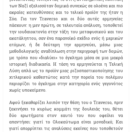
των Ναζί εξελισσόταν δομικά συνεχώς σε ολοένα και πιο
ακραίες κατευθύνσεις και το τελικό προϊόν της ήταν η
Σόα. Για τον Traverso και οι δύο αυτές ερμηνείες
πάσχουν: η μεν πρώτη, σε τελευταία ανάλυση, τοποθετεί
την ιουδαιοκτονία στην τάξη του μεταφυσικού και του
ακατάληπτου, σαν ένα παρανοϊκό σχέδιο ενός ή μερικών
ατόμων, ή δε δεύτερη την ερμηνεύει, μέσω μιας
μεθοδολογικής αναδίπλωση στην περιγραφή των δομών,
με τρόπο που «διαλύει» το έγκλημα μέσα σε μια μακρά
ιστορική διαδικασία. Η τάση να ερμηνεύεται η Τελική
Λύση απλά ως το προϊόν μιας ριζοσπαστικοποίησης του
χιτλερικού καθεστώτος κατά την πορεία του πολέμου
περιορίζει το έγκλημα στην κατηγορία ενός γεγονότος
χωρίς υποκείμενο.
Αφού ξεκαθαρίζει λοιπόν την θέση του ο Traverso, πριν
ξεκινήσει το κυρίως κομμάτι της δουλειάς του, θέτει
δύο ερωτήματα στον εαυτό του που οφείλει να
απαντήσει: γιατί το Ολοκαύτωμα είναι μοναδικό; Και
γιατί απορρίπτει τις αναλύσεις εκείνες που τοποθετούν