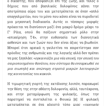
ο δικαστής, που αποφασίζει επί της ζωής, και τέλος ο
δήμιος που από βασιλικός δολοφόνος χάνει την
αποτρόπαια αύρα του και μετατρέπεται σε έναν «απλό
επαγγελματία», που το μόνο που κάνει είναι να πυροδοτεί
μια μηχανική διαδικασία. Αυτές οι τέσσερις μορφές
πρόκειται να διανύσουν μαζί ένα μακρύ δρόμο μέχρι το
Γ’ Ράιχ, οπού θα παίξουν σημαντικό ρόλο στην
«επιχείρηση Τ4», στην ευθανασία των διανοητικά
ασθενών και των ζωών που δεν είναι άξιες να βιωθούν.
Μπορεί έτσι αρχικά η γκιλοτίνα να χαιρετίστηκε σαν
πρόοδος της ανθρωπιάς και της λογικής αλλά δεν πρέπει
να μας ξεγελάει: «
εγκαινιάζει μια νέα εποχή, την εποχή του
σειριοποιημένου θανάτου, που σύντομα θα ενσαρκωθεί σε
μια σιωπηλή και ανώνυμη στρατιά μικρών λειτουργιών
της κοινοτοπίας του κακού
».
Η τιμωρητική γιορτή της εκτέλεσης λοιπόν, παραχωρεί
την θέση της στην αθέατη δολοφονία, αλλά, ταυτόχρονα,
και στην μεταμόρφωση της φυλακής, όπως την
παρατηρεί να συντελείται ο Φουκώ
: Η φυλακή
[8]
μετατρέπεται σε ένα κλειστό τόπο μιας «
τεχνικής