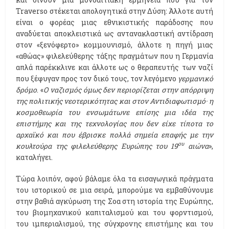
Traverso στέκεται απολογητικά στην Δύση: Άλλοτε αυτή
είναι ο φορέας μιας εθνικιστικής παράδοσης που
αναδύεται αποκλειστικά ως αντανακλαστική αντίδραση
στον «ξενόφερτο» κομμουνισμό, άλλοτε η πηγή μιας
«αθώας» φιλελεύθερης τάξης πραγμάτων που η Γερμανία
απλά παρέκκλινε και άλλοτε ως ο θεραπευτής των ναζί
που ξέφυγαν προς τον δικό τους, τον λεγόμενο
γερμανικό
δρόμο
. «
Ο ναζισμός όμως δεν περιορίζεται στην απόρριψη
της πολιτικής νεοτερικότητας και στον Αντιδιαφωτισμό· η
κοσμοθεωρία του ενσωμάτωνε επίσης μια ιδέα της
επιστήμης και της τεχνολογίας που δεν είχε τίποτα το
αρχαϊκό και που έβρισκε πολλά σημεία επαφής με την
ου
κουλτούρα της φιλελεύθερης Ευρώπης του 19
αιώνα
»,
καταλήγει.
Τώρα λοιπόν, αφού βάλαμε όλα τα εισαγωγικά πράγματα
του ιστορικού σε μια σειρά, μπορούμε να εμβαθύνουμε
στην βαθιά αγκύρωση της Σοα στη ιστορία της Ευρώπης,
του βιομηχανικού καπιταλισμού και του φορντισμού,
του ιμπεριαλισμού, της σύγχρονης επιστήμης και του