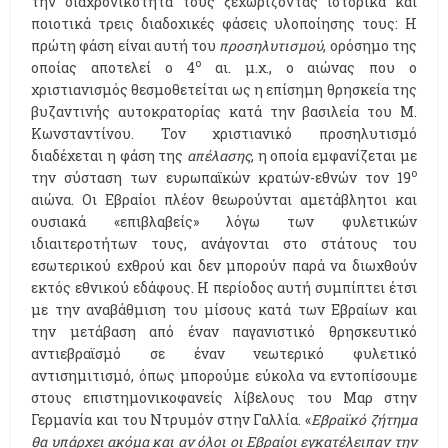
την διαχρονικότητά τους ξεχωρίζοντας ιστορικά και
ποιοτικά τρεις διαδοχικές φάσεις υλοποίησης τους: Η
πρώτη φάση είναι αυτή του
προσηλυτισμού
, ορόσημο της
ο
οποίας αποτελεί ο 4
αι. μ.χ., ο αιώνας που ο
χριστιανισμός θεσμοθετείται ως η επίσημη θρησκεία της
βυζαντινής αυτοκρατορίας κατά την βασιλεία του Μ.
Κωνσταντίνου. Τον χριστιανικό προσηλυτισμό
διαδέχεται η φάση της
απέλασης
, η οποία εμφανίζεται με
ο
την σύσταση των ευρωπαϊκών κρατών-εθνών τον 19
αιώνα. Οι Εβραίοι πλέον θεωρούνται αμετάβλητοι και
ουσιακά «επιβλαβείς» λόγω των φυλετικών
ιδιαιτεροτήτων τους, ανάγονται στο στάτους του
εσωτερικού εχθρού και δεν μπορούν παρά να διωχθούν
εκτός εθνικού εδάφους. H περίοδος αυτή συμπίπτει έτσι
με την αναβάθμιση του μίσους κατά των Εβραίων και
την μετάβαση από έναν παγανιστικό θρησκευτικό
αντιεβραϊσμό σε έναν νεωτερικό φυλετικό
αντισημιτισμό, όπως μπορούμε εύκολα να εντοπίσουμε
στους επιστημονικοφανείς λίβελους του Μαρ στην
Γερμανία και του Ντρυμόν στην Γαλλία. «
Εβραϊκό ζήτημα
θα υπάρχει ακόμα και αν όλοι οι Εβραίοι εγκατέλειπαν την