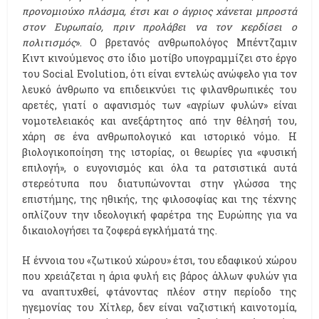
προνομιούχο πλάσμα, έτσι και ο άγριος χάνεται μπροστά
στον Ευρωπαίο, πριν προλάβει να τον κερδίσει ο
πολιτισμός
». Ο βρετανός ανθρωπολόγος Μπέντζαμιν
Κιντ κινούμενος στο ίδιο μοτίβο υπογραμμίζει στο έργο
του Social Evolution, ότι είναι εντελώς ανώφελο για τον
λευκό άνθρωπο να επιδεικνύει τις φιλανθρωπικές του
αρετές, γιατί ο αφανισμός των «αγρίων φυλών» είναι
νομοτελειακός και ανεξάρτητος από την θέλησή του,
χάρη σε ένα ανθρωπολογικό και ιστορικό νόμο. Η
βιολογικοποίηση της ιστορίας, οι θεωρίες για «φυσική
επιλογή», ο ευγονισμός και όλα τα ρατσιστικά αυτά
στερεότυπα που διατυπώνονται στην γλώσσα της
επιστήμης, της ηθικής, της φιλοσοφίας και της τέχνης
οπλίζουν την ιδεολογική φαρέτρα της Ευρώπης για να
δικαιολογήσει τα ζοφερά εγκλήματά της.
Η έννοια του «ζωτικού χώρου» έτσι, του εδαφικού χώρου
που χρειάζεται η άρια φυλή εις βάρος άλλων φυλών για
να αναπτυχθεί, φτάνοντας πλέον στην περίοδο της
ηγεμονίας του Χίτλερ, δεν είναι ναζιστική καινοτομία,