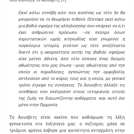
[7]
Εκεί κάτω συνέβη κάτι που κανένας ως τότε δε θα
μπορούσε να το θεωρήσει πιθανό. Θίχτηκε εκεί κάτω
μια βαθιά σφαίρα της αλληλεγγύης που υπάρχει σε ό,τι
έχει ανθρώπινο πρόσωπο –σε πείσμα όσων
περιστατικών ωμής κτηνωδίας είχε γνωρίσει η
παγκόσμια ιστορία, γινόταν ως τότε ανεξέταστα
δεκτό ότι η ακεραιότητα αυτής της βαθιάς σφαίρας
είχε μείνει άθιχτη. Από τότε έσπασε ένας δεσμός
αθωότητας που μας ένωνε –μιας αθωότητας από την
οποία οι παραδόσεις, αγνοώντας την αμφιβολία,
αντλούσαν από το κύρος τους και η οποία, με γενικό
τρόπο έτρεφε τις συνέχειες. Το Άουσβιτς άλλαξε τις
συνθήκες που επέτρεπαν στους ιστορικούς ιστούς
της ζωής να διαιωνίζονται αυθόρμητα -και αυτό όχι
μόνο στην Γερμανία
.
Το Άουσβιτς είναι εκείνο που καθιέρωσε τη λέξη
γενοκτονία στο λεξιλόγιό μας· ο ναζισμός μέσα σε
τριάμισι χρόνια έσβησε μια κοινότητα ενταγμένη στην