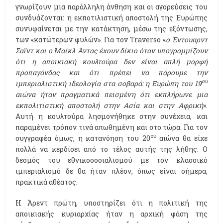
γνωρίζουν μια παράλληλη άνθηση και οι αγορεύσεις του
συνδυάζονται: η εκποτιλιστική αποστολή της Ευρώπης
συνυφαίνεται με την κατάκτηση, μέσω της εξόντωσης,
των «κατώτερων φυλών». Για τον Traverso «
ο Έντουαρντ
Σαϊντ και ο Μαίκλ Άντας έχουν δίκιο όταν υπογραμμίζουν
ότι η αποικιακή κουλτούρα δεν είναι απλή μορφή
προπαγάνδας και ότι πρέπει να πάρουμε την
ου
ιμπεριαλιστική ιδεολογία στα σοβαρά: η Ευρώπη του 19
αιώνα ήταν πραγματικά πεισμένη ότι εκπλήρωνε μια
εκπολιτιστική αποστολή στην Ασία και στην Αφρική
».
Αυτή η κουλτούρα λησμονήθηκε στην συνέχεια, και
παραμένει τρόπον τινά απωθημένη και στο τώρα. Για τον
ου
συγγραφέα όμως, η κατανόηση του 20
αιώνα θα είχε
πολλά να κερδίσει από το τέλος αυτής της λήθης. Ο
δεσμός του εθνικοσοσιαλισμού με τον κλασσικό
ιμπεριαλισμό δε θα ήταν πλέον, όπως είναι σήμερα,
πρακτικά αθέατος.
Η Άρεντ πρώτη, υποστηρίζει ότι η πολιτική της
αποικιακής κυριαρχίας ήταν η αρχική φάση της