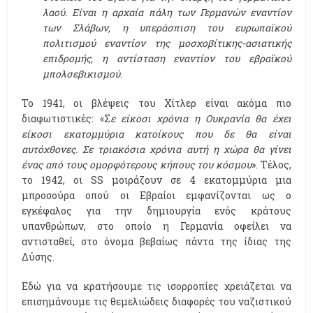
λαού. Είναι η αρχαία πάλη των Γερμανών εναντίον
των Σλάβων, η υπεράσπιση του ευρωπαϊκού
πολιτισμού εναντίον της μοσχοβίτικης-ασιατικής
επιδρομής, η αντίσταση εναντίον του εβραϊκού
μπολσεβικισμού
.
Το 1941, οι βλέψεις του Χίτλερ είναι ακόμα πιο
διαφωτιστικές: «Σ
ε είκοσι χρόνια η Ουκρανία θα έχει
είκοσι εκατομμύρια κατοίκους που δε θα είναι
αυτόχθονες. Σε τριακόσια χρόνια αυτή η χώρα θα γίνει
ένας από τους ομορφότερους κήπους του κόσμου
». Τέλος,
το 1942, οι SS μοιράζουν σε 4 εκατομμύρια μια
μπροσούρα οπού οι Εβραίοι εμφανίζονται ως ο
εγκέφαλος για την δημιουργία ενός κράτους
υπανθρώπων, στο οποίο η Γερμανία οφείλει να
αντισταθεί, στο όνομα βεβαίως πάντα της ίδιας της
Δύσης.
Εδώ για να κρατήσουμε τις ισορροπίες χρειάζεται να
επισημάνουμε τις θεμελιώδεις διαφορές του ναζιστικού