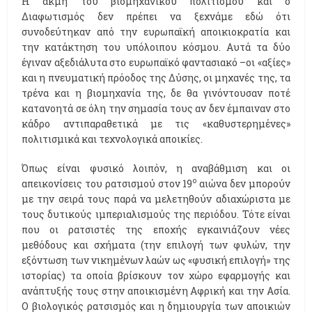
Η ακμή του βιομηχανικού πολιτισμού και ο
Διαφωτισμός δεν πρέπει να ξεχνάμε εδώ ότι
συνοδεύτηκαν από την ευρωπαϊκή αποικιοκρατία και
την κατάκτηση του υπόλοιπου κόσμου. Αυτά τα δύο
έγιναν αξεδιάλυτα στο ευρωπαϊκό φαντασιακό –οι «αξίες»
και η πνευματική πρόοδος της Δύσης, οι μηχανές της, τα
τρένα και η βιομηχανία της, δε θα γινόντουσαν ποτέ
κατανοητά σε όλη την σημασία τους αν δεν έμπαιναν στο
κάδρο αντιπαραθετικά με τις «καθυστερημένες»
πολιτισμικά και τεχνολογικά αποικίες.
Όπως είναι φυσικό λοιπόν, η αναβάθμιση και οι
ο
απεικονίσεις του ρατσισμού στον 19
αιώνα δεν μπορούν
με την σειρά τους παρά να μελετηθούν αδιαχώριστα με
τους δυτικούς ιμπεριαλισμούς της περιόδου. Τότε είναι
που οι ρατσιστές της εποχής εγκαινιάζουν νέες
μεθόδους και σχήματα (την επιλογή των φυλών, την
εξόντωση των νικημένων λαών ως «φυσική επιλογή» της
ιστορίας) τα οποία βρίσκουν τον χώρο εφαρμογής και
ανάπτυξής τους στην αποικισμένη Αφρική και την Ασία.
Ο βιολογικός ρατσισμός και η δημιουργία των αποικιών