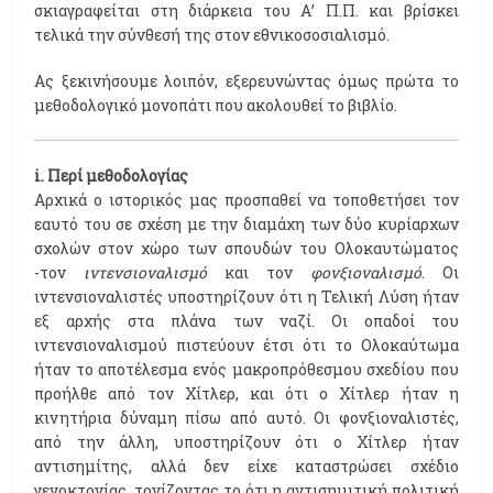
σκιαγραφείται στη διάρκεια του Α’ Π.Π. και βρίσκει
τελικά την σύνθεσή της στον εθνικοσοσιαλισμό.
Ας ξεκινήσουμε λοιπόν, εξερευνώντας όμως πρώτα το
μεθοδολογικό μονοπάτι που ακολουθεί το βιβλίο.
i. Περί μεθοδολογίας
Αρχικά ο ιστορικός μας προσπαθεί να τοποθετήσει τον
εαυτό του σε σχέση με την διαμάχη των δύο κυρίαρχων
σχολών στον χώρο των σπουδών του Ολοκαυτώματος
-τον
ιντενσιοναλισμό
και τον
φονξιοναλισμό
. Οι
ιντενσιοναλιστές υποστηρίζουν ότι η Τελική Λύση ήταν
εξ αρχής στα πλάνα των ναζί. Οι οπαδοί του
ιντενσιοναλισμού πιστεύουν έτσι ότι το Ολοκαύτωμα
ήταν το αποτέλεσμα ενός μακροπρόθεσμου σχεδίου που
προήλθε από τον Χίτλερ, και ότι ο Χίτλερ ήταν η
κινητήρια δύναμη πίσω από αυτό. Οι φονξιοναλιστές,
από την άλλη, υποστηρίζουν ότι ο Χίτλερ ήταν
αντισημίτης, αλλά δεν είχε καταστρώσει σχέδιο
γενοκτονίας, τονίζοντας το ότι η αντισημιτική πολιτική