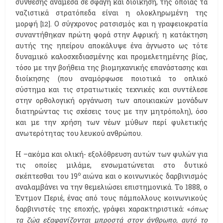
σύνθεσης ανάμεσα σε σφαγή και διοίκηση, της οποίας τα
ναζιστικά στρατόπεδα είναι η ολοκληρωμένη της
μορφή
. Ο σύγχρονος ρατσισμός και η γραφειοκρατία
[12]
συναντήθηκαν πρώτη φορά στην Αφρική: η κατάκτηση
αυτής της ηπείρου αποκάλυψε ένα άγνωστο ως τότε
δυναμικό καλοσχεδιασμένης και προμελετημένης βίας,
τόσο με την βοήθεια της βιομηχανικής επανάστασης και
διοίκησης (που αναμόρφωσε ποιοτικά το οπλικό
σύστημα και τις στρατιωτικές τεχνικές και συντέλεσε
στην ορθολογική οργάνωση των αποικιακών μονάδων
διατηρώντας τις σχέσεις τους με την μητρόπολη), όσο
και με την χρήση των νέων μύθων περί φυλετικής
ανωτερότητας του λευκού ανθρώπου.
Η –ακόμα και ολική- εξολόθρευση αυτών των φυλών για
τις οποίες μιλάμε, ενσωματώνεται στο δυτικό
ο
σκέπτεσθαι του 19
αιώνα και ο κοινωνικός δαρβινισμός
αναλαμβάνει να την θεμελιώσει επιστημονικά. Το 1888, ο
Έντμον Περιέ, ένας από τους πάμπολλους κοινωνικούς
δαρβινιστές της εποχής, γράφει χαρακτηριστικά: «
όπως
τα ζώα εξαφανίζονται μπροστά στον άνθρωπο, αυτό το