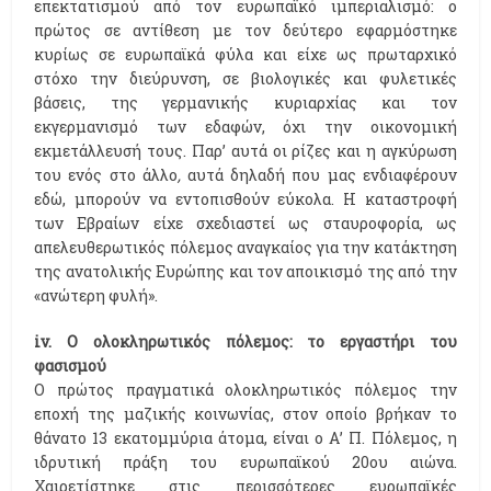
επεκτατισμού από τον ευρωπαϊκό ιμπεριαλισμό: ο
πρώτος σε αντίθεση με τον δεύτερο εφαρμόστηκε
κυρίως σε ευρωπαϊκά φύλα και είχε ως πρωταρχικό
στόχο την διεύρυνση, σε βιολογικές και φυλετικές
βάσεις, της γερμανικής κυριαρχίας και τον
εκγερμανισμό των εδαφών, όχι την οικονομική
εκμετάλλευσή τους. Παρ’ αυτά οι ρίζες και η αγκύρωση
του ενός στο άλλο
,
αυτά δηλαδή που μας ενδιαφέρουν
εδώ, μπορούν να εντοπισθούν εύκολα. Η καταστροφή
των Εβραίων είχε σχεδιαστεί ως σταυροφορία, ως
απελευθερωτικός πόλεμος αναγκαίος για την κατάκτηση
της ανατολικής Ευρώπης και τον αποικισμό της από την
«ανώτερη φυλή».
iv. O ολοκληρωτικός πόλεμος: το εργαστήρι του
φασισμού
Ο πρώτος πραγματικά ολοκληρωτικός πόλεμος την
εποχή της μαζικής κοινωνίας, στον οποίο βρήκαν το
θάνατο 13 εκατομμύρια άτομα, είναι ο Α’ Π. Πόλεμος, η
ιδρυτική πράξη του ευρωπαϊκού 20ου αιώνα.
Χαιρετίστηκε στις περισσότερες ευρωπαϊκές