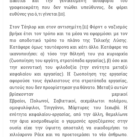
habitus και την γενικευμένη αδιαφορία του
γραφειοκράτη που δεν νιώθει υπεύθυνος, δε φέρει
ευθύνες για ό,τι γίνεται
.
[10]
Στον Τέηλορ και στον αντισημίτη [
Φόρντ ο ναζισμός
11]
βρήκε έτσι τον τρόπο και τα μέσα να εφαρμόσει με τον
πιο αποδοτικό τρόπο το πλάνο της Τελικής Λύσης.
Κατάφερε όμως ταυτόχρονα και κάτι άλλο. Κατάφερε να
ικανοποιήσει: α) τόσο την θέλησή του για κυριαρχία
(ζωοποίηση του εργάτη, στρατόπεδα εργασίας), β) όσο και
την κοινοτική του φιλοδοξία (την ενότητα μεταξύ
κεφαλαίου και εργασίας). Η ζωοποίηση της εργασίας
αφορούσε τους έγκλειστους στα στρατόπεδα εργασίας,
αυτούς που δεν προορίστηκαν για θάνατο. Μεταξύ αυτών
βρίσκονταν μερικοί
Εβραίοι, Πολωνοί, Σοβιετικοί, αιχμάλωτοι πολέμου,
ομοφυλόφιλοι, Τσιγγάνοι, Μάρτυρες του Ιεχωβά. Η
ενότητα κεφαλαίου-εργασίας, από την άλλη, θεμελίωνε
την άρια κοσμοθεωρία: ο γερμανός εργαζόμενος στην
ουσία είχε την ύψιστη αποστολή να οικοδομήσει το
χιλιόχρονο Ράιχ και να προετοιμάσει το νέο άνθρωπο.