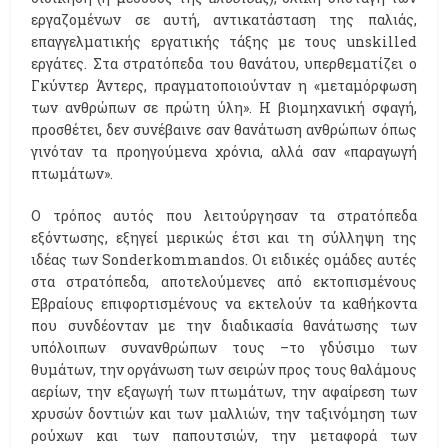
εργαζομένων σε αυτή, αντικατάσταση της παλιάς,
επαγγελματικής εργατικής τάξης με τους unskilled
εργάτες. Στα στρατόπεδα του θανάτου, υπερθεματίζει ο
Γκύντερ Άντερς, πραγματοποιούνταν η «μεταμόρφωση
των ανθρώπων σε πρώτη ύλη». Η βιομηχανική σφαγή,
προσθέτει, δεν συνέβαινε σαν θανάτωση ανθρώπων όπως
γινόταν τα προηγούμενα χρόνια, αλλά σαν «παραγωγή
πτωμάτων».
Ο τρόπος αυτός που λειτούργησαν τα στρατόπεδα
εξόντωσης, εξηγεί μερικώς έτσι και τη σύλληψη της
ιδέας των Sonderkommandos. Οι ειδικές ομάδες αυτές
στα στρατόπεδα, αποτελούμενες από εκτοπισμένους
Εβραίους επιφορτισμένους να εκτελούν τα καθήκοντα
που συνδέονταν με την διαδικασία θανάτωσης των
υπόλοιπων συνανθρώπων τους –το γδύσιμο των
θυμάτων, την οργάνωση των σειρών προς τους θαλάμους
αερίων, την εξαγωγή των πτωμάτων, την αφαίρεση των
χρυσών δοντιών και των μαλλιών, την ταξινόμηση των
ρούχων και των παπουτσιών, την μεταφορά των