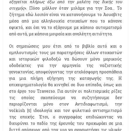
εξηγείται πλήρως έξω από την μελέτη της δικής του
στιγμής
». Πόσο μάλλον όταν μιλάμε για την Σοα... Το
ζήτημα εδώ λοιπόν είναι να κατανοήσουμε το Άουσβιτς
μέσα από μια αλληλουχία στοιχείων που το κάνανε
εφικτό, και όχι να το εξάγουμε με κάποιο αυτοματισμό
από αυτά, με κάποια μοιραία και ανελέητη αιτιότητα.
Οι σημειώσεις μου έτσι από το βιβλίο αυτό και ο
εμπλουτισμός τους με παρατηρήσεις άλλων στοχαστών
και ιστορικών φιλοδοξώ να δώσουν μόνο μερικούς
οδοδείκτες για την ερμηνεία της ναζιστικής
γενοκτονίας, αποφεύγοντας την ατελέσφορη προσπάθεια
για μια πλήρη εξήγηση της καταγωγής της. Η
επιχειρηματολογία θα κινηθεί σε δυο επίπεδα, όπως και
στο έργο του Traverso. Για αυτόν οι πολιτισμικές ρίζες
τις οποίες σκοπεύουμε να συζητήσουμε δεν
περιορίζονται μόνο στον Αντιδιαφωτισμό, την
volkish
ιδεολογία και τον φυλετικό αντισημιτισμό
[5]
της εποχής. Έτσι, ο συγγραφέας επιδιώκοντας να
διευρύνει το πεδίο της έρευνάς του προχωράει σε μια
διττή απόπειρα: από την μια να ανασυστήσει τις υλικές