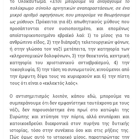
το Ολοκαύτωμα. «
Έτσι μπορούμε να αναγάγουμε το
πολύχρωμο σύνολο αρνητικών αναπαραστάσεων, σε ένα
μικρό αριθμό αφηγήσεων, που μπορούμε να θεωρήσουμε
ως μύθους
». Πρόκειται για έξι απωθητικούς μύθους που
προσάπτονται στον ουσιοποιημένο, και επομένως
αποϊστορικοποιημένο εβραϊκό λαό: 1) το μίσος για το
ανθρώπινο είδος, 2) την διάπραξη τελετουργικών φόνων,
ή στην γλώσσα τον ναζί μετέπειτα, την κατηγορία των
«κληρονομικών δολοφόνων», 3) την θεοκτονία, κεντρική
κατηγορία του χριστιανικού αντιεβραϊσμού, 4) την
τοκογλυφία, 5) την τάση να συνωμοτούν, κινούμενοι από
την έμφυτη δίψα τους να κυριαρχούν και 6) την πίστη
τους ότι είναι ο «εκλεκτός λαός».
Ο αντισημιτισμός λοιπόν, κάπου εδώ, μπορούμε να
συμπεράνουμε ότι δεν εμφανίστηκε ταυτόχρονα με τους
νάζι, δεν παρουσιάστηκε ένα πρωί στο κατώφλι της
Ευρώπης και χτύπησε την πόρτα, αλλά ενυπάρχει και
κατοικοεδρεύει διαχρονικά στον πυρήνα της δυτικής
ιστορίας, τόσο στην συνέχεια όσο και στις ρήξεις της.
Πώς όμως αυτό το ιστορικό μίσος, παρατηρώντας την