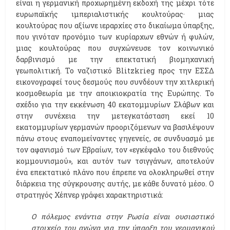
είναι η γερμανική προχωρημένη εκδοχή της μέχρι τότε
ευρωπαϊκής ιμπεριαλιστικής κουλτούρας· μιας
κουλτούρας που αξίωνε ιεραρχίες στο δικαίωμα ύπαρξης,
που γινόταν προνόμιο των κυρίαρχων εθνών ή φυλών,
μιας κουλτούρας που συγχώνευσε τoν κοινωνικό
δαρβινισμό με την επεκτατική βιομηχανική
γεωπολιτική. Το ναζιστικό Blitzkrieg προς την ΕΣΣΔ
εικονογραφεί τους δεσμούς που συνδέουν την χιτλερική
κοσμοθεωρία με την αποικιοκρατία της Ευρώπης. Το
σχέδιο για την εκκένωση 40 εκατομμυρίων Σλάβων και
στην συνέχεια την μετεγκατάσταση εκεί 10
εκατομμυρίων γερμανών προοριζόμενων να βασιλέψουν
πάνω στους εναπομείναντες γηγενείς, σε συνδυασμό με
τον αφανισμό των Εβραίων, τον «εγκέφαλο του διεθνούς
κομμουνισμού», και αυτόν των τσιγγάνων, αποτελούν
ένα επεκτατικό πλάνο που έπρεπε να ολοκληρωθεί στην
διάρκεια της σύγκρουσης αυτής, με κάθε δυνατό μέσο. Ο
στρατηγός Χέπνερ γράφει χαρακτηριστικά:
Ο πόλεμος ενάντια στην Ρωσία είναι ουσιαστικό
στοιχείο του αγώνα για την ύπαρξη του γερμανικού