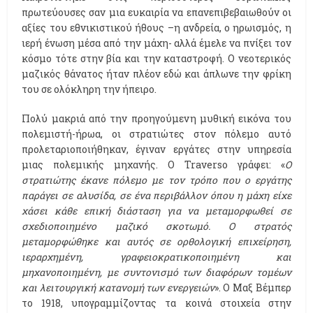
πρωτεύουσες σαν μια ευκαιρία να επανεπιβεβαιωθούν οι
αξίες του εθνικιστικού ήθους –η ανδρεία, ο ηρωισμός, η
ιερή ένωση μέσα από την μάχη- αλλά έμελε να πνίξει τον
κόσμο τότε στην βία και την καταστροφή. Ο νεοτερικός
μαζικός θάνατος ήταν πλέον εδώ και άπλωνε την φρίκη
του σε ολόκληρη την ήπειρο.
Πολύ μακριά από την προηγούμενη μυθική εικόνα του
πολεμιστή-ήρωα, οι στρατιώτες στον πόλεμο αυτό
προλεταριοποιήθηκαν, έγιναν εργάτες στην υπηρεσία
μιας πολεμικής μηχανής. Ο Traverso γράφει: «
Ο
στρατιώτης έκανε πόλεμο με τον τρόπο που ο εργάτης
παράγει σε αλυσίδα, σε ένα περιβάλλον όπου η μάχη είχε
χάσει κάθε επική διάσταση για να μεταμορφωθεί σε
σχεδιοποιημένο μαζικό σκοτωμό. Ο στρατός
μεταμορφώθηκε και αυτός σε ορθολογική επιχείρηση,
ιεραρχημένη, γραφειοκρατικοποιημένη και
μηχανοποιημένη, με συντονισμό των διαφόρων τομέων
και λειτουργική κατανομή των ενεργειών
». Ο Μαξ Βέμπερ
το 1918, υπογραμμίζοντας τα κοινά στοιχεία στην