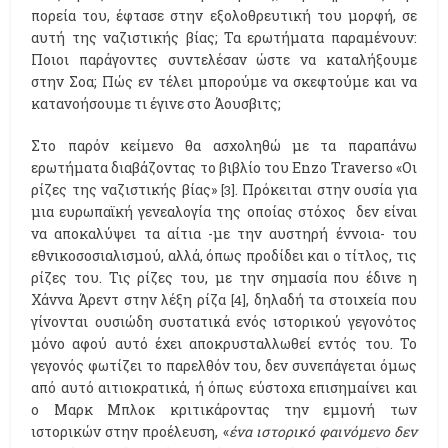
πορεία του, έφτασε στην εξολοθρευτική του μορφή, σε
αυτή της ναζιστικής βίας; Τα ερωτήματα παραμένουν:
Ποιοι παράγοντες συντελέσαν ώστε να καταλήξουμε
στην Σοα; Πώς εν τέλει μπορούμε να σκεφτούμε και να
κατανοήσουμε τι έγινε στο Άουσβιτς;
Στο παρόν κείμενο θα ασχοληθώ με τα παραπάνω
ερωτήματα διαβάζοντας το βιβλίο του Enzo Traverso «Οι
ρίζες της ναζιστικής βίας»
. Πρόκειται στην ουσία για
[3]
μια ευρωπαϊκή γενεαλογία της οποίας στόχος δεν είναι
να αποκαλύψει τα αίτια -με την αυστηρή έννοια- του
εθνικοσοσιαλισμού, αλλά, όπως προδίδει και ο τίτλος, τις
ρίζες του. Τις ρίζες του, με την σημασία που έδινε η
Χάννα Άρεντ στην λέξη ρίζα
, δηλαδή τα στοιχεία που
[4]
γίνονται ουσιώδη συστατικά ενός ιστορικού γεγονότος
μόνο αφού αυτό έχει αποκρυσταλλωθεί εντός του. Το
γεγονός φωτίζει το παρελθόν του, δεν συνεπάγεται όμως
από αυτό αιτιοκρατικά, ή όπως εύστοχα επισημαίνει και
ο Μαρκ Μπλοκ κριτικάροντας την εμμονή των
ιστορικών στην προέλευση, «
ένα ιστορικό φαινόμενο δεν