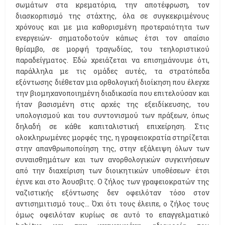
σωμάτων στα κρεματόρια, την αποτέφρωση, τον
διασκορπισμό της στάχτης, όλα σε συγκεκριμένους
χρόνους και με μια καθορισμένη προτεραιότητα των
ενεργειών- σηματοδοτούν κάπως έτσι τον απαίσιο
θρίαμβο, σε μορφή τραγωδίας, του τεηλοριστικού
παραδείγματος. Εδώ χρειάζεται να επισημάνουμε ότι,
παράλληλα με τις ομάδες αυτές, τα στρατόπεδα
εξόντωσης διέθεταν μια ορθολογική διοίκηση που έλεγχε
την βιομηχανοποιημένη διαδικασία που επιτελούσαν και
ήταν βασισμένη στις αρχές της εξειδίκευσης, του
υπολογισμού και του συντονισμού των πράξεων, όπως
δηλαδή σε κάθε καπιταλιστική επιχείρηση. Στις
ολοκληρωμένες μορφές της, η γραφειοκρατία στηρίζεται
στην απανθρωποποίηση της, στην εξάλειψη όλων των
συναισθημάτων και των ανορθολογικών συγκινήσεων
από την διαχείριση των διοικητικών υποθέσεων· έτσι
έγινε και στο Άουσβιτς. Ο ζήλος των γραφειοκρατών της
ναζιστικής εξόντωσης δεν οφειλόταν τόσο στον
αντισημιτισμό τους… Όχι ότι τους έλειπε, ο ζήλος τους
όμως οφειλόταν κυρίως σε αυτό το επαγγελματικό