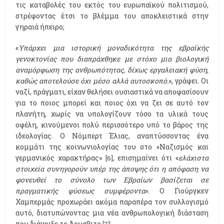
τις καταβολές του εκτός του ευρωπαϊκού πολιτισμού,
στρέφοντας έτσι το βλέμμα του αποκλειστικά στην
γηραιά ήπειρο;
«
Υπάρχει μια ιστορική μοναδικότητα της εβραϊκής
γενοκτονίας
που διαπράχθηκε με στόχο μια βιολογική
αναμόρφωση της ανθρωπότητας, δίχως εργαλειακή φύση,
καθώς αποτελούσε όχι μέσο αλλά αυτοσκοπό.
», γράφει. Οι
ναζί, πράγματι, είχαν θελήσει ουσιαστικά να αποφασίσουν
για το ποιος μπορεί και ποιος όχι να ζει σε αυτό τον
πλανήτη, χωρίς να υπολογίζουν τόσο τα υλικά τους
οφέλη, κινούμενοι πολύ περισσότερο υπό το βάρος της
ιδεολογίας. Ο Νόμπερτ Έλιας, αναπτύσσοντας ένα
κομμάτι της κοινωνιολογίας του στο «Ναζισμός και
γερμανικός χαρακτήρας»
, επισημαίνει ότι «
ελάχιστα
[6]
στοιχεία συνηγορούν υπέρ της άποψης ότι η απόφαση να
φονευθεί το σύνολο των Εβραίων βασίζεται σε
πραγματικής φύσεως συμφέροντα
». Ο Γιούργκεν
Χαμπερμάς προχωράει ακόμα παραπέρα τον συλλογισμό
αυτό, διατυπώνοντας μια νέα ανθρωπολογική διάσταση
που διάνοιξε το Άουσβιτς
: