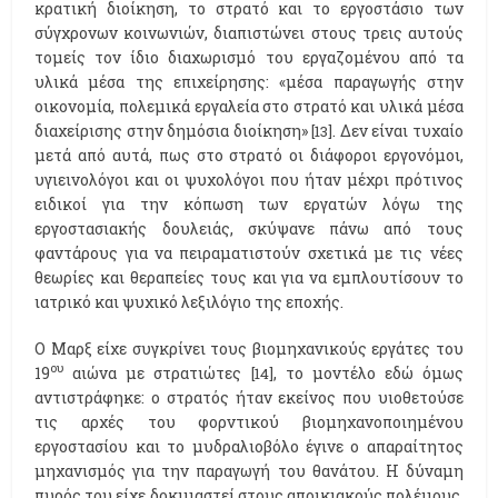
κρατική διοίκηση, το στρατό και το εργοστάσιο των
σύγχρονων κοινωνιών, διαπιστώνει στους τρεις αυτούς
τομείς τον ίδιο διαχωρισμό του εργαζομένου από τα
υλικά μέσα της επιχείρησης: «μέσα παραγωγής στην
οικονομία, πολεμικά εργαλεία στο στρατό και υλικά μέσα
διαχείρισης στην δημόσια διοίκηση»
. Δεν είναι τυχαίο
[13]
μετά από αυτά, πως στο στρατό οι διάφοροι εργονόμοι,
υγιεινολόγοι και οι ψυχολόγοι που ήταν μέχρι πρότινος
ειδικοί για την κόπωση των εργατών λόγω της
εργοστασιακής δουλειάς, σκύψανε πάνω από τους
φαντάρους για να πειραματιστούν σχετικά με τις νέες
θεωρίες και θεραπείες τους και για να εμπλουτίσουν το
ιατρικό και ψυχικό λεξιλόγιο της εποχής.
Ο Μαρξ είχε συγκρίνει τους βιομηχανικούς εργάτες του
ου
19
αιώνα με στρατιώτες
, το μοντέλο εδώ όμως
[14]
αντιστράφηκε: ο στρατός ήταν εκείνος που υιοθετούσε
τις αρχές του φορντικού βιομηχανοποιημένου
εργοστασίου και το μυδραλιοβόλο έγινε ο απαραίτητος
μηχανισμός για την παραγωγή του θανάτου. Η δύναμη
πυρός του είχε δοκιμαστεί στους αποικιακούς πολέμους,