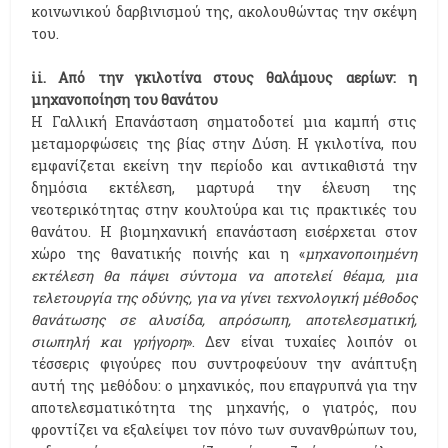
κοινωνικού δαρβινισμού της, ακολουθώντας την σκέψη
του.
ii. Από την γκιλοτίνα στους θαλάμους αερίων: η
μηχανοποίηση του θανάτου
H Γαλλική Επανάσταση σηματοδοτεί μια καμπή στις
μεταμορφώσεις της βίας στην Δύση. Η γκιλοτίνα, που
εμφανίζεται εκείνη την περίοδο και αντικαθιστά την
δημόσια εκτέλεση, μαρτυρά την έλευση της
νεοτερικότητας στην κουλτούρα και τις πρακτικές του
θανάτου. Η βιομηχανική επανάσταση εισέρχεται στον
χώρο της θανατικής ποινής και η «
μηχανοποιημένη
εκτέλεση θα πάψει σύντομα να αποτελεί θέαμα, μια
τελετουργία της οδύνης, για να γίνει τεχνολογική μέθοδος
θανάτωσης σε αλυσίδα, απρόσωπη, αποτελεσματική,
σιωπηλή και γρήγορη
». Δεν είναι τυχαίες λοιπόν οι
τέσσερις φιγούρες που συντροφεύουν την ανάπτυξη
αυτή της μεθόδου: ο μηχανικός, που επαγρυπνά για την
αποτελεσματικότητα της μηχανής, ο γιατρός, που
φροντίζει να εξαλείψει τον πόνο των συνανθρώπων του,