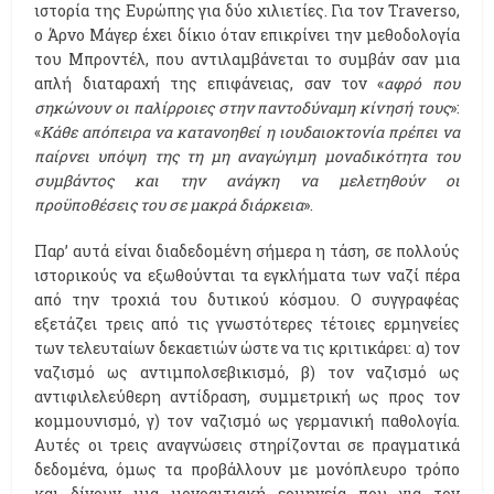
ιστορία της Ευρώπης για δύο χιλιετίες. Για τον Traverso,
ο Άρνο Μάγερ έχει δίκιο όταν επικρίνει την μεθοδολογία
του Μπροντέλ, που αντιλαμβάνεται το συμβάν σαν μια
απλή διαταραχή της επιφάνειας, σαν τον «
αφρό που
σηκώνουν οι παλίρροιες στην παντοδύναμη κίνησή τους
»:
«
Κάθε απόπειρα να κατανοηθεί η ιουδαιοκτονία πρέπει να
παίρνει υπόψη της τη μη αναγώγιμη μοναδικότητα του
συμβάντος και την ανάγκη να μελετηθούν οι
προϋποθέσεις του σε μακρά διάρκεια
».
Παρ’ αυτά είναι διαδεδομένη σήμερα η τάση, σε πολλούς
ιστορικούς να εξωθούνται τα εγκλήματα των ναζί πέρα
από την τροχιά του δυτικού κόσμου. Ο συγγραφέας
εξετάζει τρεις από τις γνωστότερες τέτοιες ερμηνείες
των τελευταίων δεκαετιών ώστε να τις κριτικάρει: α) τον
ναζισμό ως αντιμπολσεβικισμό, β) τον ναζισμό ως
αντιφιλελεύθερη αντίδραση, συμμετρική ως προς τον
κομμουνισμό, γ) τον ναζισμό ως γερμανική παθολογία.
Αυτές οι τρεις αναγνώσεις στηρίζονται σε πραγματικά
δεδομένα, όμως τα προβάλλουν με μονόπλευρο τρόπο
και δίνουν μια μονοαιτιακή ερμηνεία που για τον