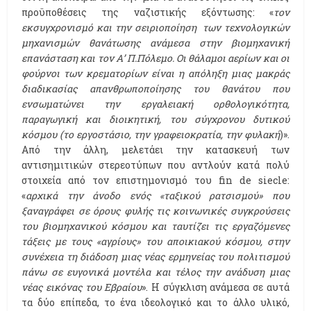
προϋποθέσεις της ναζιστικής εξόντωσης: «
τον
εκσυγχρονισμό και την σειριοποίηση των τεχνολογικών
μηχανισμών θανάτωσης ανάμεσα στην βιομηχανική
επανάσταση και τον Α’ Π.Πόλεμο. Οι θάλαμοι αερίων και οι
φούρνοι των κρεματορίων είναι η απόληξη μιας μακράς
διαδικασίας απανθρωποποίησης του θανάτου που
ενσωματώνει την εργαλειακή ορθολογικότητα,
παραγωγική και διοικητική, του σύγχρονου δυτικού
κόσμου (το εργοστάσιο, την γραφειοκρατία, την φυλακή
)».
Από την άλλη, μελετάει την κατασκευή των
αντισημιτικών στερεοτύπων που αντλούν κατά πολύ
στοιχεία από τον επιστημονισμό του fin de siecle:
«
αρχικά την άνοδο ενός «ταξικού ρατσισμού» που
ξαναγράφει σε όρους φυλής τις κοινωνικές συγκρούσεις
του βιομηχανικού κόσμου και ταυτίζει τις εργαζόμενες
τάξεις με τους «αγρίους» του αποικιακού κόσμου, στην
συνέχεια τη διάδοση μιας νέας ερμηνείας του πολιτισμού
πάνω σε ευγονικά μοντέλα και τέλος την ανάδυση μιας
νέας εικόνας του Εβραίου
». Η σύγκλιση ανάμεσα σε αυτά
τα δύο επίπεδα, το ένα ιδεολογικό και το άλλο υλικό,