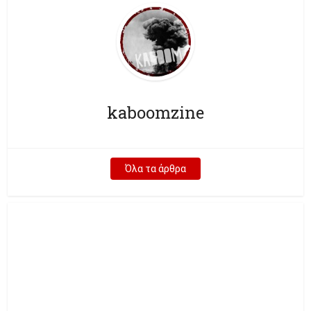
kaboomzine
Όλα τα άρθρα