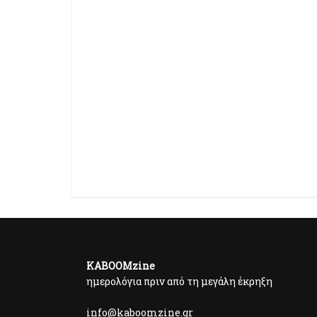
KABOOMzine
ημερολόγια πριν από τη μεγάλη έκρηξη
info@kaboomzine.gr