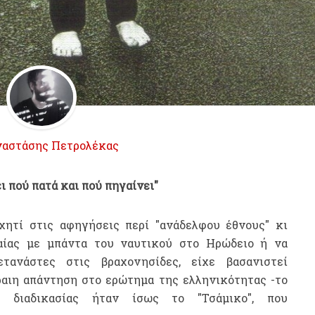
αστάσης Πετρολέκας
ι πού πατά και πού πηγαίνει"
χητί στις αφηγήσεις περί "ανάδελφου έθνους" κι
αίας με μπάντα του ναυτικού στο Ηρώδειο ή να
τανάστες στις βραχονησίδες, είχε βασανιστεί
ραιη απάντηση στο ερώτημα της ελληνικότητας -το
 διαδικασίας ήταν ίσως το "Τσάμικο", που