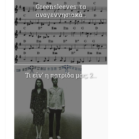
Greensleeves: τα
αναγεννησιακά...
Τι είν' η πατρίδα μας; 2...