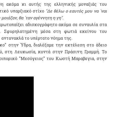
η ακόμα κι αυτής της ελληνικής μοναξιάς του
κτικό υπαρξιακό στίχο
"Δε θέλω ο εαυτός μου να `ναι
μοιάζαν, θα `ταν αγέννητη η γη".
πρωτοπαίξει αδισκογράφητο ακόμα σε συναυλία στα
8. Σφυρηλατημένη μέσα στη φωτιά εκείνου του
ν' αντανακλά το υπέρτατο νόημα της.
κο" στην Ύδρα, διαλέξαμε την εκτέλεση στο άδειο
ύ, στη Λευκωσία, κοντά στην Πράσινη Γραμμή. Το
δοιπορικό "Μεσόγειος" του Κωστή Μαραβεγια, στην