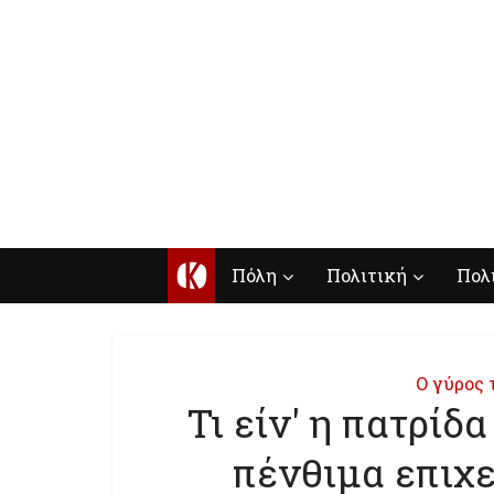
Κ
Πόλη
Πολιτική
Πολ
Ο γύρος 
Τι είν' η πατρίδ
πένθιμα επιχε