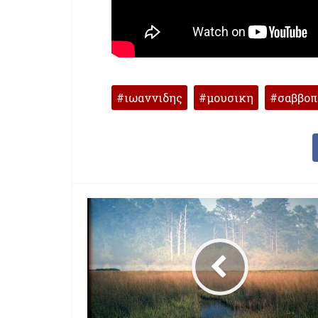
ιωαννιδης
μουσικη
σαββοπ