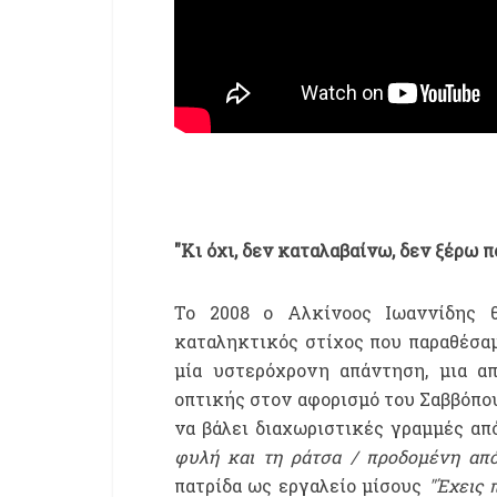
"Κι όχι, δεν καταλαβαίνω, δεν ξέρω 
Το 2008 ο Αλκίνοος Ιωαννίδης θ
καταληκτικός στίχος που παραθέσαμ
μία υστερόχρονη απάντηση, μια α
οπτικής στον αφορισμό του Σαββόπουλ
να βάλει διαχωριστικές γραμμές α
φυλή και τη ράτσα / προδομένη από
πατρίδα ως εργαλείο μίσους
"Έχεις 