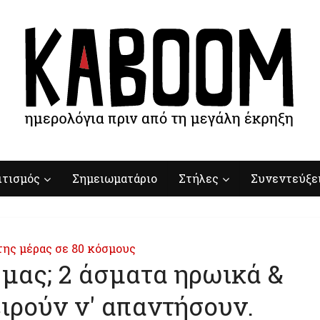
ιτισμός
Σημειωματάριο
Στήλες
Συνεντεύξε
της μέρας σε 80 κόσμους
α μας; 2 άσματα ηρωικά &
ιρούν ν' απαντήσουν.