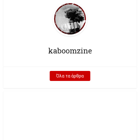
kaboomzine
Όλα τα άρθρα