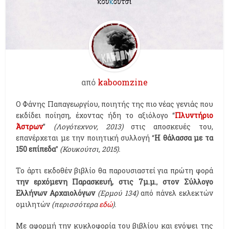
από
kaboomzine
O Φάνης Παπαγεωργίου, ποιητής της πιο νέας γενιάς που
εκδίδει ποίηση, έχοντας ήδη το αξιόλογο “
Πλυντήριο
Άστρων
”
(Λογότεχνον, 2013)
στις αποσκευές του,
επανέρχεται με την ποιητική συλλογή “
Η θάλασσα με τα
150 επίπεδα
”
(Κουκούτσι, 2015).
Το άρτι εκδοθέν βιβλίο θα παρουσιαστεί για πρώτη φορά
την ερχόμενη Παρασκευή, στις 7μ.μ.
,
στον Σύλλογο
Ελλήνων Αρχαιολόγων
(Ερμού 134)
από πάνελ εκλεκτών
ομιλητών
(περισσότερα
εδώ
).
Με αφορμή την κυκλοφορία του βιβλίου και ενόψει της