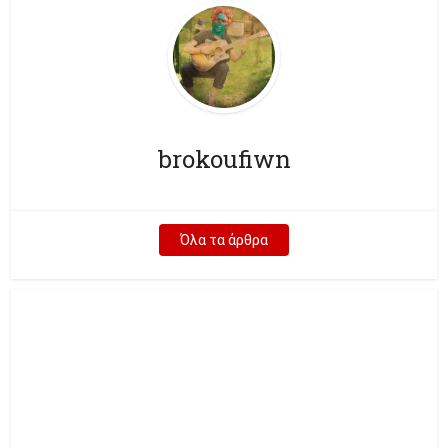
brokoufiwn
Όλα τα άρθρα