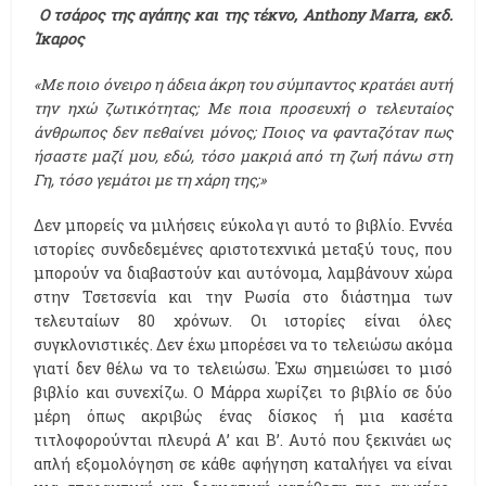
Ο τσάρος της αγάπης και της τέκνο,
Anthony
Marra, εκδ.
Ίκαρος
«Με ποιο όνειρο η άδεια άκρη του σύμπαντος κρατάει αυτή
την ηχώ ζωτικότητας; Με ποια προσευχή ο τελευταίος
άνθρωπος δεν πεθαίνει μόνος; Ποιος να φανταζόταν πως
ήσαστε μαζί μου, εδώ, τόσο μακριά από τη ζωή πάνω στη
Γη, τόσο γεμάτοι με τη χάρη της;»
Δεν μπορείς να μιλήσεις εύκολα γι αυτό το βιβλίο. Εννέα
ιστορίες συνδεδεμένες αριστοτεχνικά μεταξύ τους, που
μπορούν να διαβαστούν και αυτόνομα, λαμβάνουν χώρα
στην Τσετσενία και την Ρωσία στο διάστημα των
τελευταίων 80 χρόνων. Οι ιστορίες είναι όλες
συγκλονιστικές. Δεν έχω μπορέσει να το τελειώσω ακόμα
γιατί δεν θέλω να το τελειώσω. Έχω σημειώσει το μισό
βιβλίο και συνεχίζω. Ο Μάρρα χωρίζει το βιβλίο σε δύο
μέρη όπως ακριβώς ένας δίσκος ή μια κασέτα
τιτλοφορούνται πλευρά Α’ και Β’. Αυτό που ξεκινάει ως
απλή εξομολόγηση σε κάθε αφήγηση καταλήγει να είναι