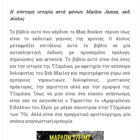
Η σύντομη ιστορία επτά φόνων,
Marlon
James, εκδ.
Αίολος
Το βιβλίο αυτό που κέρδισε το Man Booker πέρυσι ίσως
είναι το εκδοτικό γεγονός της χρονιάς. Ο Αίολος
μεταφράζει επιτέλους αυτό το βιβλίο σε μία
καταπληκτική έκδοση με προσεγμένο πρόλογο,
σημειώσεις και artwork. Το βιβλίο αυτό είναι ένα έπος
για την ιστορία της Τζαμάικα, με αφετηρία την απόπειρα
δολοφονίας του Bob Marley και περιστρέφεται γύρω από
εμπόρους ναρκωτικών, δολοφόνους, μυστικούς
πράκτορες, την αγριότητα αλλά και την ομορφιά της
Τζαμάικα. Ίσως να μην είναι ένα εύκολο ανάγνωσμα,
είναι σαν να σκηνοθετεί ο Ταραντίνο το «Αμερικάνικο
Ειδύλλιο» του Ελρόι με ρέγκε σάουντρακ στην Τζαμάικα
των ‘70ς. Αλλά είναι ένα πραγματικό αριστούργημα, μία
σπάνια αναγνωστική εμπειρία.