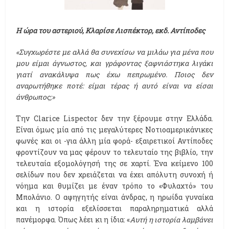
Η ώρα του αστεριού, Κλαρίσε Λισπέκτορ, εκδ. Αντίποδες
«Συγχωρέστε με αλλά θα συνεχίσω να μιλάω για μένα που
μου είμαι άγνωστος, και γράφοντας ξαφνιάστηκα λιγάκι
γιατί ανακάλυψα πως έχω πεπρωμένο. Ποιος δεν
αναρωτήθηκε ποτέ: είμαι τέρας ή αυτό είναι να είσαι
άνθρωπος;»
Την Clarice Lispector δεν την ξέρουμε στην Ελλάδα.
Είναι όμως μία από τις μεγαλύτερες Νοτιοαμερικάνικες
φωνές και οι -για άλλη μία φορά- εξαιρετικοί Αντίποδες
φροντίζουν να μας φέρουν το τελευταίο της βιβλίο, την
τελευταία εξομολόγησή της σε χαρτί. Ένα κείμενο 100
σελίδων που δεν χρειάζεται να έχει απόλυτη συνοχή ή
νόημα και θυμίζει με έναν τρόπο το «Φυλαχτό» του
Μπολάνιο. Ο αφηγητής είναι άνδρας, η ηρωίδα γυναίκα
και η ιστορία εξελίσσεται παραληρηματικά αλλά
πανέμορφα. Όπως λέει κι η ίδια: «
Αυτή η ιστορία λαμβάνει