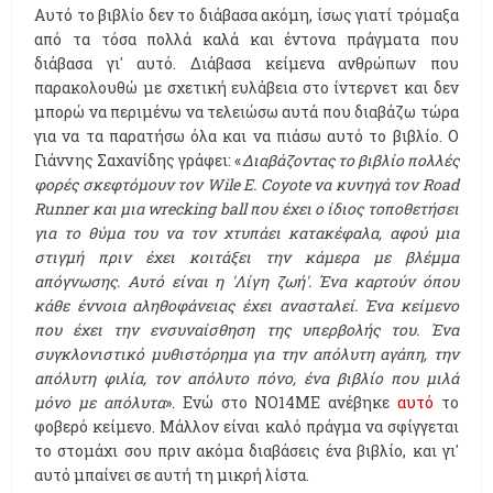
Αυτό το βιβλίο δεν το διάβασα ακόμη, ίσως γιατί τρόμαξα
από τα τόσα πολλά καλά και έντονα πράγματα που
διάβασα γι' αυτό. Διάβασα κείμενα ανθρώπων που
παρακολουθώ με σχετική ευλάβεια στο ίντερνετ και δεν
μπορώ να περιμένω να τελειώσω αυτά που διαβάζω τώρα
για να τα παρατήσω όλα και να πιάσω αυτό το βιβλίο. Ο
Γιάννης Σαχανίδης γράφει: «
Διαβάζοντας το βιβλίο πολλές
φορές σκεφτόμουν τον Wile E. Coyote να κυνηγά τον Road
Runner και μια wrecking ball που έχει ο ίδιος τοποθετήσει
για το θύμα του να τον χτυπάει κατακέφαλα, αφού μια
στιγμή πριν έχει κοιτάξει την κάμερα με βλέμμα
απόγνωσης. Αυτό είναι η 'Λίγη ζωή'. Ένα καρτούν όπου
κάθε έννοια αληθοφάνειας έχει ανασταλεί. Ένα κείμενο
που έχει την ενσυναίσθηση της υπερβολής του. Ένα
συγκλονιστικό μυθιστόρημα για την απόλυτη αγάπη, την
απόλυτη φιλία, τον απόλυτο πόνο, ένα βιβλίο που μιλά
μόνο με απόλυτα
». Ενώ στο NO14ME ανέβηκε
αυτό
το
φοβερό κείμενο. Μάλλον είναι καλό πράγμα να σφίγγεται
το στομάχι σου πριν ακόμα διαβάσεις ένα βιβλίο, και γι'
αυτό μπαίνει σε αυτή τη μικρή λίστα.