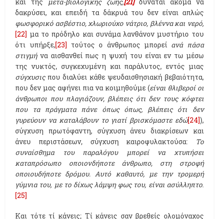
και της
μετα-βιολογικής ζωής,
[21]
δύναται ακόμα να
δακρύσει, και επειδή τα δάκρυά του δεν είναι απλώς
φωσφορικό ασβέστιο, χλωριούχο νάτριο, βλέννα και νερό,
[22]
μα το πρόδηλο και συνάμα λανθάνον μυστήριο του
ότι υπήρξε,
[23]
τούτος ο άνθρωπος μπορεί
ανά πάσα
στιγμή
να αισθανθεί πως η ψυχή του είναι εν τω μέσω
της νυκτός, συγκεχυμένη και παράλυτος, εντός μιας
σύγχυσις
που διαλύει κάθε ψευδαισθησιακή βεβαιότητα,
που δεν μας αφήνει πια να κοιμηθούμε (
είναι θλιβεροί οι
άνθρωποι που πλαγιάζουν, βλέπεις ότι δεν τους κόφτει
που τα πράγματα πάνε όπως όπως, βλέπεις ότι δεν
γυρεύουν να καταλάβουν το γιατί βρισκόμαστε εδώ
[24]
),
σύγχυση πρωτόφαντη, σύγχυση άνευ διακρίσεων και
άνευ περιστάσεων, σύγχυση καιροφυλακτούσα:
Το
συναίσθημα του παραλόγου μπορεί να χτυπήσει
καταπρόσωπο οποιονδήποτε άνθρωπο, στη στροφή
οποιουδήποτε δρόμου. Αυτό καθαυτό, με την τρομερή
γύμνια του, με το δίχως λάμψη φως του, είναι ασύλληπτο
.
[25]
Και τότε τί κάνεις; Τί κάνεις σαν βρεθείς ολομόναχος