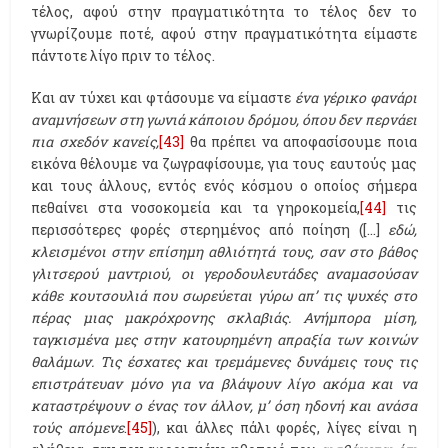
τέλος, αφού στην πραγματικότητα το τέλος δεν το
γνωρίζουμε ποτέ, αφού στην πραγματικότητα είμαστε
πάντοτε λίγο πριν το τέλος.
Και αν τύχει και φτάσουμε να είμαστε
ένα γέρικο φανάρι
αναμνήσεων στη γωνιά κάποιου δρόμου, όπου δεν περνάει
πια σχεδόν κανείς,
[43]
θα πρέπει να αποφασίσουμε ποια
εικόνα θέλουμε να ζωγραφίσουμε, για τους εαυτούς μας
και τους άλλους, εντός ενός κόσμου ο οποίος σήμερα
πεθαίνει στα νοσοκομεία και τα γηροκομεία,
[44]
τις
περισσότερες φορές στερημένος από ποίηση ([...]
εδώ,
κλεισμένοι στην επίσημη αθλιότητά τους, σαν στο βάθος
γλιτσερού μαντριού, οι γεροδουλευτάδες αναμασούσαν
κάθε κουτσουλιά που σωρεύεται γύρω απ’ τις ψυχές στο
πέρας μιας μακρόχρονης σκλαβιάς. Ανήμπορα μίση,
ταγκισμένα μες στην κατουρημένη απραξία των κοινών
θαλάμων. Τις έσχατες και τρεμάμενες δυνάμεις τους τις
επιστράτευαν μόνο για να βλάψουν λίγο ακόμα και να
καταστρέψουν ο ένας τον άλλον, μ’ όση ηδονή και ανάσα
τούς απόμενε
.
[45]
), και άλλες πάλι φορές, λίγες είναι η