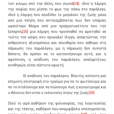
τον
κόσμο
, από την άλλη, που σιωπά
[14]
∙ ιδού η λάμψη
της σοφίας που ρίχνει το φως της πάνω στο παράλογο,
ιδού η λάμψη που αποδίδει το μεγαλείο της ζωής μέσα
από μια νόηση που αντιλαμβάνεται πως δεν υπάρχει
ωραιότερο θέαμα από μια πραγματικότητα που την
ξεπερνά,
[15]
μια λάμψη που προσπαθεί να κρατηθεί σε
τούτη την κόψη που προκαλεί ίλιγγο, ανακτώντας την
ανθρώπινη αξιοπρέπεια και ελευθερία που χάθηκε στη
νάρκωση του παραλόγου, μα η νάρκωση δεν συνιστά
θάνατο, θα πρέπει να το κατανοήσουμε αυτό, και η
αφύπνιση, η ανάδυση του παραλόγου, ανεξαρτήτως
συνθηκών, είναι πάντοτε εφικτή.
Η ανάδυση του παραλόγου. Ναυτία, επίπονη και
επίμονη επιστροφή στο τραύμα για να το φωτίσουμε και
να το στολίσουμε και να νιώσουμε πως
η καταστροφή και
ο θάνατος δεν είναι ο τελευταίος λόγος της ζωής
.
[16]
Ιδού το ιερό καθήκον της φιλοσοφίας, της λογοτεχνίας
και της τέχνης, καθήκον που αναμφίβολα υπονομεύεται,