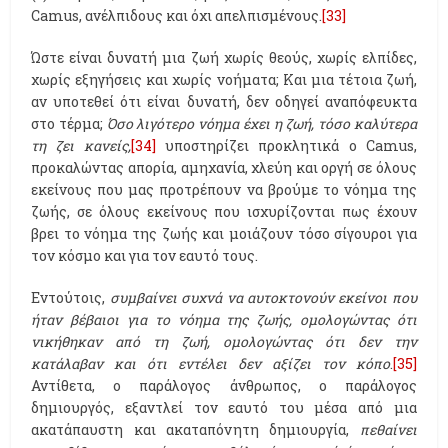
Camus, ανέλπιδους και όχι απελπισμένους.
[33]
Ώστε είναι δυνατή μια ζωή χωρίς θεούς, χωρίς ελπίδες,
χωρίς εξηγήσεις και χωρίς νοήματα; Και μια τέτοια ζωή,
αν υποτεθεί ότι είναι δυνατή, δεν οδηγεί αναπόφευκτα
στο τέρμα;
Όσο λιγότερο νόημα έχει η ζωή, τόσο καλύτερα
τη ζει κανείς,
[34]
υποστηρίζει προκλητικά ο Camus,
προκαλώντας απορία, αμηχανία, χλεύη και οργή σε όλους
εκείνους που μας προτρέπουν να βρούμε το νόημα της
ζωής, σε όλους εκείνους που ισχυρίζονται πως έχουν
βρει το νόημα της ζωής και μοιάζουν τόσο σίγουροι για
τον κόσμο και για τον εαυτό τους.
Εντούτοις,
συμβαίνει συχνά να αυτοκτονούν εκείνοι που
ήταν βέβαιοι για το νόημα της ζωής, ομολογώντας ότι
νικήθηκαν από τη ζωή, ομολογώντας ότι δεν την
κατάλαβαν και ότι εντέλει δεν αξίζει τον κόπο
.
[35]
Αντίθετα, ο παράλογος άνθρωπος, ο παράλογος
δημιουργός, εξαντλεί τον εαυτό του μέσα από μια
ακατάπαυστη και ακαταπόνητη δημιουργία,
πεθαίνει