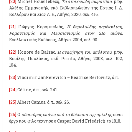
[20]
Michel Houellebecq,
Τα στοιχειώδη σωματίδια
, μτφ.
Αλέξης Εμμανουήλ, εκδ. Βιβλιοπωλείον της Εστίας Ι. Δ.
Κολλάρου και Σιας Α. Ε., Αθήνα, 2020, σελ. 416.
[21]
Γιώργος Καραμπελιάς,
Η θεμελιώδης παρέκκλιση,
Ρομαντισμός και Μεσσιανισμός στον 21
o
αιώνα
,
Εναλλακτικές Εκδόσεις, Αθήνα, 2004, σελ. 90.
[22]
Honore de Balzac,
Η αναζήτηση του απόλυτου
, μτφ.
Βασίλης Πουλάκος, εκδ. Printa, Αθήνα, 2008, σελ. 102,
104.
[23]
Vladimir Jankélévitch – Béatrice Berlowitz, ό.π
.
[24]
Céline, ό.π., σελ. 241.
[25]
Albert Camus, ό.π., σελ. 26.
[26]
Ο
οδοιπόρος επάνω από τη θάλασσα της ομίχλης
είναι
έργο που φιλοτέχνησε ο Caspar David Friedrich το 1818.