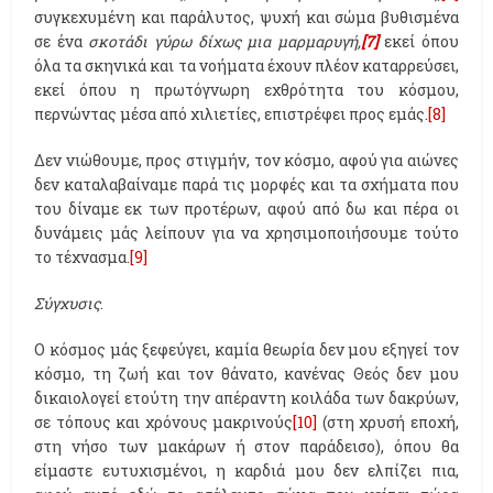
συγκεχυμένη και παράλυτος, ψυχή και σώμα βυθισμένα
σε ένα
σκοτάδι γύρω δίχως μια μαρμαρυγή,
[7]
εκεί όπου
όλα τα σκηνικά και τα νοήματα έχουν πλέον καταρρεύσει,
εκεί όπου η πρωτόγνωρη εχθρότητα του κόσμου,
περνώντας μέσα από χιλιετίες, επιστρέφει προς εμάς.
[8]
Δεν νιώθουμε, προς στιγμήν, τον κόσμο, αφού για αιώνες
δεν καταλαβαίναμε παρά τις μορφές και τα σχήματα που
του δίναμε εκ των προτέρων, αφού από δω και πέρα οι
δυνάμεις μάς λείπουν για να χρησιμοποιήσουμε τούτο
το τέχνασμα.
[9]
Σύγχυσις
.
Ο κόσμος μάς ξεφεύγει, καμία θεωρία δεν μου εξηγεί τον
κόσμο, τη ζωή και τον θάνατο, κανένας Θεός δεν μου
δικαιολογεί ετούτη την απέραντη κοιλάδα των δακρύων,
σε τόπους και χρόνους μακρινούς
[10]
(στη χρυσή εποχή,
στη νήσο των μακάρων ή στον παράδεισο), όπου θα
είμαστε ευτυχισμένοι, η καρδιά μου δεν ελπίζει πια,