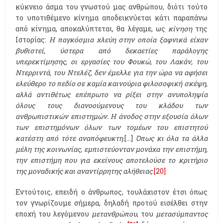
κύκνειο άσμα του γνωστού μας ανθρώπου, διότι τούτο
το υποτιθέμενο κίνημα αποδεικνύεται κάτι παραπάνω
από κίνημα, αποκαλύπτεται, θα λέγαμε, ως
κίνηση
της
Ιστορίας:
Η παγκόσμια χλεύη στην οποία ξαφνικά είχαν
βυθιστεί, ύστερα από δεκαετίες παράλογης
υπερεκτίμησης, οι εργασίες του Φουκώ, του Λακάν, του
Ντερριντά, του Ντελέζ, δεν έμελλε για την ώρα να αφήσει
ελεύθερο το πεδίο σε καμία καινούρια φιλοσοφική σκέψη,
αλλά αντιθέτως επέπρωτο να ρίξει στην ανυποληψία
όλους τους διανοούμενους του κλάδου των
ανθρωπιστικών επιστημών. Η άνοδος στην εξουσία όλων
των επιστημόνων όλων των τομέων του επιστητού
κατέστη από τότε αναπόφευκτη
.[…]
Όπως κι όλα τα άλλα
μέλη της κοινωνίας, εμπιστεύονταν μονάχα την επιστήμη,
την επιστήμη που για εκείνους αποτελούσε το κριτήριο
της μοναδικής και αναντίρρητης αλήθειας
.
[20]
Εντούτοις, επειδή ο άνθρωπος, τουλάχιστον έτσι όπως
τον γνωρίζουμε σήμερα, δηλαδή προτού εισέλθει στην
εποχή του λεγόμενου
μετανθρώπου
, του
μετασύμπαντος