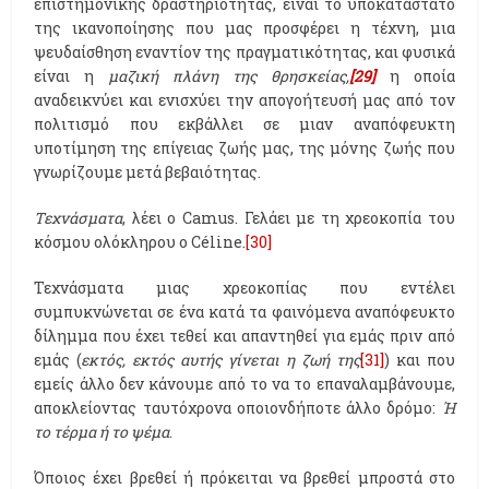
επιστημονικής δραστηριότητας, είναι το υποκατάστατο
της ικανοποίησης που μας προσφέρει η τέχνη, μια
ψευδαίσθηση εναντίον της πραγματικότητας, και φυσικά
είναι η
μαζική πλάνη της θρησκείας,
[29]
η οποία
αναδεικνύει και ενισχύει την απογοήτευσή μας από τον
πολιτισμό που εκβάλλει σε μιαν αναπόφευκτη
υποτίμηση της επίγειας ζωής μας, της μόνης ζωής που
γνωρίζουμε μετά βεβαιότητας.
Τεχνάσματα
, λέει ο Camus. Γελάει με τη χρεοκοπία του
κόσμου ολόκληρου ο Céline.
[30]
Τεχνάσματα μιας χρεοκοπίας που εντέλει
συμπυκνώνεται σε ένα κατά τα φαινόμενα αναπόφευκτο
δίλημμα που έχει τεθεί και απαντηθεί για εμάς πριν από
εμάς (
εκτός, εκτός αυτής γίνεται η ζωή της
[31]
) και που
εμείς άλλο δεν κάνουμε από το να το επαναλαμβάνουμε,
αποκλείοντας ταυτόχρονα οποιονδήποτε άλλο δρόμο:
Ή
το τέρμα ή το ψέμα
.
Όποιος έχει βρεθεί ή πρόκειται να βρεθεί μπροστά στο