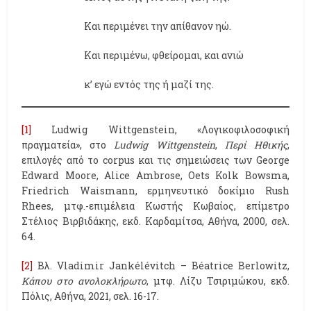
Και περιμένει την απίθανον ηώ.
Και περιμένω, φθείρομαι, και ανιώ
κ’ εγώ εντός της ή μαζί της.
[1]
Ludwig Wittgenstein, «Λογικοφιλοσοφική
πραγματεία», στο
Ludwig
Wittgenstein
,
Περί Ηθικής
,
επιλογές από το corpus και τις σημειώσεις των George
Edward Moore, Alice Ambrose, Oets Kolk Bowsma,
Friedrich Waismann, ερμηνευτικό δοκίμιο Rush
Rhees, μτφ.-επιμέλεια Κωστής Κωβαίος, επίμετρο
Στέλιος Βιρβιδάκης, εκδ. Καρδαμίτσα, Αθήνα, 2000, σελ.
64.
[2]
Βλ. Vladimir Jankélévitch – Béatrice Berlowitz,
Κάπου στο ανολοκλήρωτο
, μτφ. Λίζυ Τσιριμώκου, εκδ.
Πόλις, Αθήνα, 2021, σελ. 16-17.