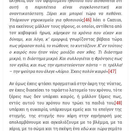
αλήθεια, σαν τον αφορισμένο ηθοποιό που
αισθάνεται ότι
αυτή η περιπέτεια είναι συγκλονιστική και
αναντικατάστατη. Ξέρει και μπορεί τώρα να πεθάνει.
Υπάρχουν γηροκομεία για ηθοποιούς,
[46]
λέει ο Camus,
για εκείνους μάλλον τους γέρους, οι οποίοι, αντίθετα από
τον καβαφικό ήρωα,
χάρηκαν τα χρόνια που είχαν και
δύναμι, και λόγο, κ’ εμορφιά
, γνωρίζοντας βέβαια τώρα
πως γέρασαν πολύ
,
το νιώθουν, το κυττάζουν. Κ’ εν τούτοις
ο καιρός που ήταν νέος μοιάζει σαν χθες. Τι διάστημα
μικρό, τι διάστημα μικρό. Και συλλογιέται η Φρόνησις πως
τον εγέλα, και πως την εμπιστεύονταν πάντα – τι τρέλλα!
– την ψεύτρα που έλεγε «Αύριο. Έχεις πολύν καιρό»
.
[47]
Αν όμως έχεις φτάσει πραγματικά στην άκρη της νύχτας,
αν έχεις διασχίσει το τεράστιο λατομείο του χρόνου, τότε
ξέρεις πως δεν υπάρχει καιρός, ή μάλλον ξέρεις πως,
εντός αυτού του χρόνου που τρώει τα παιδιά του,
[48]
υπάρχει η ευκαιρία, υπάρχουμε εμείς και το επείγον της
στιγμής, της στιγμής που χάρη στην εγρήγορσή μας
απολαμβάνουμε και αγκαλιάζουμε με το βλέμμα, με τα
χέρια, με το σώμα και τη σκέψη ένα
εδώ και τώρα
γεμάτο