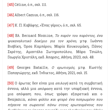
[45]
Céline, ό.π., σελ. 111.
[46]
Albert Camus, ό.π., σελ. 116.
[47]
Κ. Π. Καβάφης, «Ένας γέρος», ό.π., σελ. 65.
[48]
Βλ. Bernard Nomine,
Το παρόν του παρόντος, ένα
ψυχαναλυτικό δοκίμιο για τον χρόνο
, μτφ. Ιωάννα
Βισβίκη, Όρσα Καμπέρου, Μαρία Κουκουμάκη, Πάνος
Σερέτης, Αμαντέλα Σωτηροπούλου, Μάρα Τσιώλη,
Γεωργία Χριστέλη, εκδ. Άπαρσις, Αθήνα, 2023, σελ. 48.
[49]
Georges Bataille,
Ο ερωτισμός
, μτφ. Κωστής
Παπαγιώργης, εκδ. Ίνδικτος, Αθήνα, 2021, σελ. 15.
[50]
Ο έρωτας δεν είναι μια
επιλογή
κατά τη συμβατική
έννοια, αλλά μια
απόφαση
κατά την υπαρξιακή έννοια,
μια απόφαση που, όπως γράφει εξαιρετικά και ο
Benjamin,
κάνει φύλλο και φτερό ένα πεπρωμένο που
πήγαινε να σωρευτεί πάνω στους ερωτευμένους που