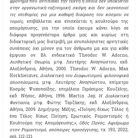
φρόνημα
που
αντιπαθεί την τέχνη η οποία δεν υποκύπτει
στην οργανωτική-ταξινομική σκέψη και δεν ικανοποιεί
τις επιθυμίες για μια καθαρή διαίρεση του κόσμου σε
τομείς
, επιβάλλεται και ενισχύεται η κουλτούρα της
απομάγευσης, για την οποία έχουμε κάνει λόγο σε
διάφορα προγενέστερα άρθρα μας και κυρίως στη
διδακτορική μας διατριβή, με ανυπολόγιστες αρνητικές
συνέπειες όχι μόνον για τον άνθρωπο μα και για κάθε
έμψυχο ον. Βλ. ενδεικτικά Theodor W. Adorno,
Αισθητική Θεωρία
, μτφ. Λευτέρης Αναγνώστου, εκδ.
Αλεξάνδρεια, Αθήνα, 2000. Theodor W. Adorno, Max
Horkheimer,
Διαλεκτική του Διαφωτισμού, φιλοσοφικά
αποσπάσματα
, μτφ. Λευτέρης Αναγνώστου, επίμετρο
Κοσμάς Ψυχοπαίδης, επιμέλεια Γεράσιμος Κουζέλης,
εκδ. Νήσος, Αθήνα, 1996. Martin Jay,
Η Διαλεκτική
Φαντασία
, μτφ. Φώτης Τερζάκης, εκδ. Αλεξάνδρεια,
Αθήνα, 2009. Δημήτρης Μέξης, «Ποίηση δίχως Τέλος ή
ένα Τέλος δίχως Ποίηση; Ερωτικός Ρομαντισμός ή
Κουλτούρα της Απομάγευσης;»,
Οδός Πανός
,
Αφιέρωμα
στον Ρομαντισμό, απόπειρες προσέγγισης
, τχ. 193, 2022,
σελ. 112-121.