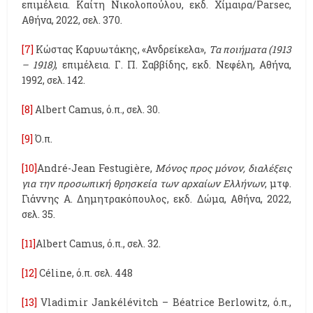
επιμέλεια. Καίτη Νικολοπούλου, εκδ. Χίμαιρα/Parsec,
Αθήνα, 2022, σελ. 370.
[7]
Κώστας Καρυωτάκης, «Ανδρείκελα»,
Τα ποιήματα (1913
– 1918)
, επιμέλεια. Γ. Π. Σαββίδης, εκδ. Νεφέλη, Αθήνα,
1992, σελ. 142.
[8]
Albert Camus, ό.π., σελ. 30.
[9]
Ό.π.
[10]
André-Jean Festugière,
Μόνος προς μόνον, διαλέξεις
για την προσωπική θρησκεία των αρχαίων Ελλήνων
, μτφ.
Γιάννης Α. Δημητρακόπουλος, εκδ. Δώμα, Αθήνα, 2022,
σελ. 35.
[11]
Albert Camus, ό.π., σελ. 32.
[12]
Céline, ό.π. σελ. 448
[13]
Vladimir Jankélévitch – Béatrice Berlowitz, ό.π.,