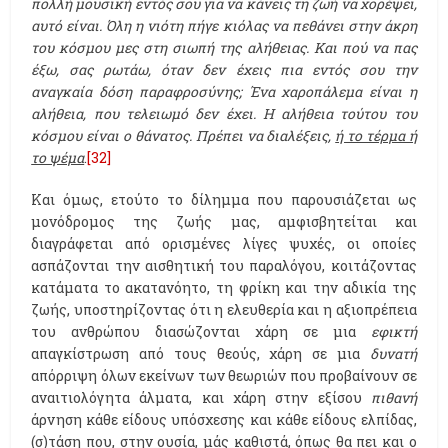
πολλή μουσική εντός σου για να κάνεις τη ζωή να χορέψει,
αυτό είναι. Όλη η νιότη πήγε κιόλας να πεθάνει στην άκρη
του κόσμου μες στη σιωπή της αλήθειας. Και πού να πας
έξω, σας ρωτάω, όταν δεν έχεις πια εντός σου την
αναγκαία δόση παραφροσύνης; Ένα χαροπάλεμα είναι η
αλήθεια, που τελειωμό δεν έχει. Η αλήθεια τούτου του
κόσμου είναι ο θάνατος. Πρέπει να διαλέξεις,
ή το τέρμα ή
το ψέμα
.
[32]
Και όμως, ετούτο το δίλημμα που παρουσιάζεται ως
μονόδρομος της ζωής μας, αμφισβητείται και
διαγράφεται από ορισμένες λίγες ψυχές, οι οποίες
ασπάζονται την αισθητική του παραλόγου, κοιτάζοντας
κατάματα το ακατανόητο, τη φρίκη και την αδικία της
ζωής, υποστηρίζοντας ότι η ελευθερία και η αξιοπρέπεια
του ανθρώπου διασώζονται χάρη σε μια
εφικτή
απαγκίστρωση από τους θεούς, χάρη σε μια
δυνατή
απόρριψη όλων εκείνων των θεωριών που προβαίνουν σε
αναιτιολόγητα άλματα, και χάρη στην εξίσου
πιθανή
άρνηση κάθε είδους υπόσχεσης και κάθε είδους ελπίδας,
(σ)τάση που, στην ουσία, μάς καθιστά, όπως θα πει και ο