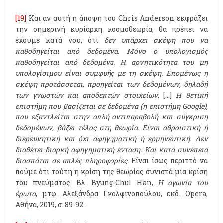
[19]
Και αν αυτή η άποψη του Chris Anderson εκφράζει
την σημερινή κυρίαρχη κοσμοθεωρία, θα πρέπει να
έχουμε κατά νου, ότι
δεν υπάρχει σκέψη που να
καθοδηγείται από δεδομένα. Μόνο ο υπολογισμός
καθοδηγείται από δεδομένα. Η αρνητικότητα του μη
υπολογίσιμου είναι συμφυής με τη σκέψη. Επομένως η
σκέψη προτάσσεται, προηγείται των δεδομένων, δηλαδή
των γνωστών και αποδεκτών στοιχείων
. […]
Η θετική
επιστήμη που βασίζεται σε δεδομένα (η επιστήμη
Google
),
που εξαντλείται στην απλή αντιπαραβολή και σύγκριση
δεδομένων, βάζει τέλος στη θεωρία. Είναι αθροιστική ή
διερευνητική και όχι αφηγηματική ή ερμηνευτική. Δεν
διαθέτει διαρκή αφηγηματική ένταση. Και κατά συνέπεια
διασπάται σε απλές πληροφορίες.
Είναι ίσως περιττό να
πούμε ότι τούτη η κρίση της θεωρίας συνιστά μια κρίση
του πνεύματος. Βλ. Byung-Chul Han,
Η αγωνία του
έρωτα
, μτφ. Αλεξάνδρα Γκολφινοπούλου, εκδ. Opera,
Αθήνα, 2019, σ. 89-92.