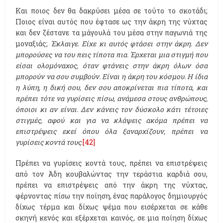
Και ποιος δεν θα δακρύσει μέσα σε τούτο το σκοτάδι;
Ποιος είναι αυτός που έφτασε ως την άκρη της νύχτας
και δεν ζέστανε τα μάγουλά του μέσα στην παγωνιά της
μοναξιάς;
Έκλαιγε. Είχε κι αυτός φτάσει στην άκρη. Δεν
μπορούσες να του πεις τίποτα πια. Έρχεται μια στιγμή που
είσαι ολομόναχος, όταν φτάνεις στην άκρη όλων όσα
μπορούν να σου συμβούν. Είναι η άκρη του κόσμου. Η ίδια
η λύπη, η δική σου, δεν σου αποκρίνεται πια τίποτα, και
πρέπει τότε να γυρίσεις πίσω, ανάμεσα στους ανθρώπους,
όποιοι κι αν είναι. Δεν κάνεις τον δύσκολο κάτι τέτοιες
στιγμές, αφού και για να κλάψεις ακόμα πρέπει να
επιστρέψεις εκεί όπου όλα ξαναρχίζουν, πρέπει να
γυρίσεις κοντά τους
.
[42]
Πρέπει να γυρίσεις κοντά τους, πρέπει να επιστρέψεις
από τον Άδη κουβαλώντας την τεράστια καρδιά σου,
πρέπει να επιστρέψεις από την άκρη της νύχτας,
φέρνοντας πίσω την ποίηση, ένας παράλογος δημιουργός
δίχως τέρμα και δίχως ψέμα που εισέρχεται σε κάθε
σκηνή κενός και εξέρχεται καινός, σε μια ποίηση δίχως