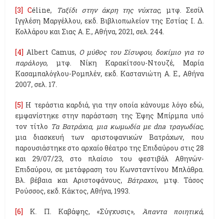
[3]
C
éline,
Ταξίδι στην άκρη της νύχτας
, μτφ. Σεσίλ
Ιγγλέση Μαργέλλου, εκδ. Βιβλιοπωλείον της Εστίας Ι. Δ.
Κολλάρου και Σιας Α. Ε., Αθήνα, 2021, σελ. 244.
[4]
Albert Camus,
Ο μύθος του Σίσυφου, δοκίμιο για το
παράλογο
, μτφ. Νίκη Καρακίτσου-Ντουζέ, Μαρία
Κασαμπαλόγλου-Ρομπλέν, εκδ. Καστανιώτη Α. Ε., Αθήνα
2007, σελ. 17.
[5]
Η τεράστια καρδιά, για την οποία κάνουμε λόγο εδώ,
εμφανίστηκε στην παράσταση της Έφης Μπίρμπα υπό
τον τίτλο
Τα
Βατράχια, μια κωμωδία με dna τραγωδίας
,
μια διασκευή των αριστοφανικών Βατράχων, που
παρουσιάστηκε στο αρχαίο θέατρο της Επιδαύρου στις 28
και 29/07/23, στο πλαίσιο του φεστιβάλ Αθηνών-
Επιδαύρου, σε μετάφραση του Κωνσταντίνου Μπλάθρα.
Βλ. βέβαια και Αριστοφάνους,
Βάτραχοι
, μτφ. Τάσος
Ρούσσος, εκδ. Κάκτος, Αθήνα, 1993.
[6]
Κ. Π. Καβάφης, «Σύγχυσις»,
Άπαντα ποιητικά
,