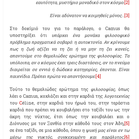
εαυτότητα, μυστήριο μοναδικό στον κόσμο
.
[2]
Είναι αδύνατον να κοιμηθείς μόνος
…
[3]
Στο δοκίμιό του για το παράλογο, ο Camus θα
υποστηρίξει ότι
υπάρχει ένα μονάχα φιλοσοφικό
πρόβλημα πραγματικά σοβαρό
:
η αυτοκτονία. Αν κρίνουμε
πως η ζωή αξίζει να τη ζει ή να μην τη ζει κανείς,
απαντούμε στο θεμελιώδες ερώτημα της φιλοσοφίας. Τα
υπόλοιπα, αν ο κόσμος έχει τρεις διαστάσεις, αν το πνεύμα
διαιρείται σε εννιά ή δώδεκα κατηγορίες, έπονται. Είναι
παιχνίδια. Πρέπει πρώτα να απαντήσουμε
.
[4]
Τούτο το θεμελιώδες ερώτημα της
φιλοσοφίας
, όπως
λέει ο Camus, κοχλάζει και στην καρδιά της
λογοτεχνίας
του
C
éline, στην καρδιά του ήρωά του, στην τεράστια
καρδιά που πρέπει να κουβαλήσει στο ταξίδι του ως την
άκρη της νύχτας, έτσι όπως την κουβαλάει και ο
Διόνυσος με τον Ξανθία στην κάθοδό τους στον Άδη,
[5]
σε ένα ταξίδι, σε μια κάθοδο, όπου
η ψυχή μας είναι εν τω
μέσω της νυκτός
,
συγκεχυμένη και παράλυτος,
[6]