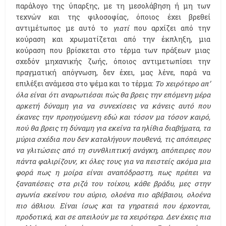
παράλογο της ύπαρξης, με τη μεσολάβηση ή μη των
τεχνών και της φιλοσοφίας, όποιος έχει βρεθεί
αντιμέτωπος με αυτό το
γιατί
που αρχίζει από την
κούραση και χρωματίζεται από την έκπληξη, μια
κούραση που βρίσκεται στο τέρμα των πράξεων μιας
σχεδόν μηχανικής ζωής, όποιος αντιμετωπίσει την
πραγματική απόγνωση, δεν έχει, μας λένε, παρά να
επιλέξει ανάμεσα στο ψέμα και το τέρμα:
Το χειρότερο απ’
όλα είναι ότι αναρωτιέσαι πώς θα βρεις την επόμενη μέρα
αρκετή δύναμη για να συνεχίσεις να κάνεις αυτό που
έκανες την προηγούμενη εδώ και τόσον μα τόσον καιρό,
πού θα βρεις τη δύναμη για εκείνα τα ηλίθια διαβήματα, τα
μύρια σχέδια που δεν καταλήγουν πουθενά, τις απόπειρες
να γλιτώσεις από τη συνθλιπτική ανάγκη, απόπειρες που
πάντα φαλιρίζουν, κι όλες τους για να πειστείς ακόμα μια
φορά πως η μοίρα είναι αναπόδραστη, πως πρέπει να
ξαναπέσεις στα ριζά του τοίχου, κάθε βράδυ, μες στην
αγωνία εκείνου του αύριο, ολοένα πιο αβέβαιου, ολοένα
πιο άθλιου. Είναι ίσως και τα γηρατειά που έρχονται,
προδοτικά, και σε απειλούν με τα χειρότερα. Δεν έχεις πια