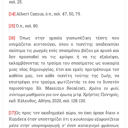
σελ. 25.
[14]
Albert Camus, ό.π., σελ. 47, 50, 79.
[15]
Ό.π., σελ. 80.
[16]
Όπως στην αρχαία γιαπωνέζικη τέχνη που
ονομάζεται κιντσούγκι, όπου ο τεχνίτης αναδεικνύει
σκόπιμα τις ρωγμές ενός σπασμένου βάζου με χρυσό και
δεν προσπαθεί να τις κρύψει ή να τις εξαλείψει,
εκλαμβάνοντας το τραύμα του σπασίματος ως ευκαιρία
μιας νέας δημιουργίας, έτσι και εμείς προτρέπουμε τον
καθένα μας, τον κάθε τεχνίτη τούτης της ζωής, να
επιστρέψει στο τραύμα, φωτίζοντάς το όσο το δυνατόν
περισσότερο. Βλ. Massimo Recalcati,
Κράτα το φιλί,
σύντομα μαθήματα για τον έρωτα
, μτφ. Χρήστος Πονηρός,
εκδ. Κέλευθος, Αθήνα, 2020, σελ. 128-130.
[17]
Ως προς τον ακαδημαϊκό χώρο, να έχει άραγε δίκιο ο
Kundera όταν υποστηρίζει ότι
η κουλτούρα
εξαφανίζεται
μέσα στην υπερπαραγωγή, σ’ έναν καταιγισμό φράσεων,