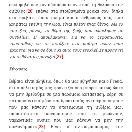
εκεί ψηλά σαν τον οδοιπόρο επάνω από τη θάλασσα της
ομίχλης,
[26]
επάνω στα στοιβαγμένα ρούχα σου, δίπλα
στο κρεβάτι, όπου ακόμα και ο άνθρωπός σου, που
κοιμάται εκείνη την ώρα, είναι πλέον ένας ξένος;
Με το
που ζεις μόνος, το θέμα της ζωής σου ολόκληρης σε
συνθλίβει. Σ’ αποβλακώνει. Για να το ξεφορτωθείς,
προσπαθείς να το πετάξεις στα μούτρα όλων όσοι
έρχονται για να σε δουν, κι αυτό τους ενοχλεί. Σε προπονεί
για το θάνατο η μοναξιά
.
[27]
Σύγχυσις
.
Βέβαια, είναι αλήθεια, όπως θα μας εξηγήσει και ο Freud,
ότι ο πολιτισμός μας φροντίζει όσο μπορεί ούτως ώστε
να μην βρεθούμε σε μια παρόμοια κατάσταση, χάρη σε
καταπραϋντικά μέσα και δραστικούς αντιπερισπασμούς
που μας κάνουν να υποτιμούμε τη μιζέρια μας,
υποκατάστατα ικανοποίησης που τη μειώνουν,
ναρκωτικές ουσίες που μας κάνουν να μην την
αισθανόμαστε.
[28]
Είναι ο αντιπερισπασμός της