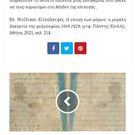
διαβλέπουν το ύποπτο παιχνίδι μιας ελευθερίας που ήθελε
να τους παρασύρει στο Μηδέν της επιλογής
…
Βλ. Wolfram Eilenberger,
Η εποχή των μάγων, η μεγάλη
δεκαετία της φιλοσοφίας 1919-1929
, μτφ. Γιάννης Κοιλής,
Αθήνα, 2021, σελ. 214.