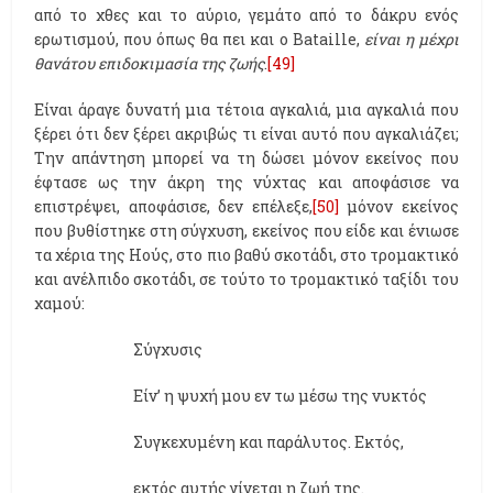
από το χθες και το αύριο, γεμάτο από το δάκρυ ενός
ερωτισμού, που όπως θα πει και ο Bataille,
είναι η μέχρι
θανάτου επιδοκιμασία της ζωής
.
[49]
Είναι άραγε δυνατή μια τέτοια αγκαλιά, μια αγκαλιά που
ξέρει ότι δεν ξέρει ακριβώς τι είναι αυτό που αγκαλιάζει;
Την απάντηση μπορεί να τη δώσει μόνον εκείνος που
έφτασε ως την άκρη της νύχτας και αποφάσισε να
επιστρέψει, αποφάσισε, δεν επέλεξε,
[50]
μόνον εκείνος
που βυθίστηκε στη σύγχυση, εκείνος που είδε και ένιωσε
τα χέρια της Ηούς, στο πιο βαθύ σκοτάδι, στο τρομακτικό
και ανέλπιδο σκοτάδι, σε τούτο το τρομακτικό ταξίδι του
χαμού:
Σύγχυσις
Είν’ η ψυχή μου εν τω μέσω της νυκτός
Συγκεχυμένη και παράλυτος. Εκτός,
εκτός αυτής γίνεται η ζωή της.