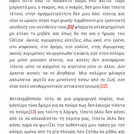
αφού αυτό εδώ το ασάλευτο σώμα που κείται τώρα
μπροστά μου, ο νεκρός, ναι, ο νεκρός, δεν μου λέει τίποτα
τέτοιο, στην πραγματικότητα δεν μου λέει
τίποτα
, και
όλοι οι ωραίοι λόγοι περί ψυχής λαμβάνουν μια τρανταχτή
απόδειξη του αντιθέτου τους,
[11]
ψήγματα επιχειρημάτων
με στόχο το μηδέν, και όπως θα πει και ο ήρωας του
Céline:
Ακούς, περιμένεις, ελπίζεις, εδώ, εκεί, στο τρένο,
στο καφενείο, στο δρόμο, στο σαλόνι, στης θυρωρίνας,
ακούς, περιμένεις να οργανωθεί η κακία, σαν στον πόλεμο,
μα μόνο μπούγιο γίνεται, και κανείς δεν καταφέρνει
τίποτα, ούτε τα καημένα τα κορίτσια ούτε οι άλλοι. Δεν
έρχεται κανείς να σε βοηθήσει. Μια πελώρια φλυαρία
απλώνεται γκρίζα και μονότονη πάνω από τη ζωή, σαν
ένας πολύ αποθαρρυντικός αντικατοπτρισμός
.
[12]
Αντιλαμβάνεσαι τότε, σε μια μαρμαρυγή σοφίας, πως
κάνουμε τόσο δρόμο για να πούμε πως δεν έχουμε τίποτα
να πούμε,
[13]
και τούτη η λάμψη, τίποτε άλλο δεν κάνει
από το να αποκαλύπτει τη γύμνια μας, τίποτε άλλο δεν
κάνει παρά να φωτίζει την αυθεντική μου σχέση με τον
κόσμο,
εμένα
, από τη μία πλευρά, που ζητάω να μάθω, και