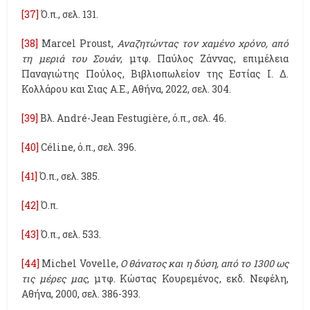
[37]
Ό.π., σελ. 131.
[38]
Marcel Proust,
Αναζητώντας τον χαμένο χρόνο, από
τη μεριά του Σουάν
, μτφ. Παύλος Ζάννας, επιμέλεια
Παναγιώτης Πούλος, Βιβλιοπωλείον της Εστίας Ι. Δ.
Κολλάρου και Σιας Α.Ε., Αθήνα, 2022, σελ. 304.
[39]
Βλ. André-Jean Festugière, ό.π., σελ. 46.
[40]
Céline, ό.π., σελ. 396.
[41]
Ό.π., σελ. 385.
[42]
Ό.π.
[43]
Ό.π., σελ. 533.
[44]
Michel Vovelle,
Ο θάνατος και η δύση, από το 1300 ως
τις μέρες μας
, μτφ. Κώστας Κουρεμένος, εκδ. Νεφέλη,
Αθήνα, 2000, σελ. 386-393.