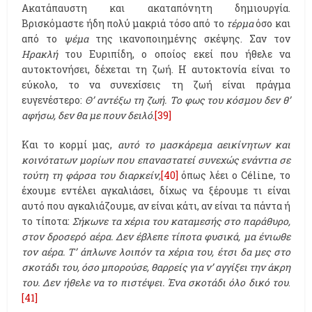
Ακατάπαυστη και ακαταπόνητη δημιουργία.
Βρισκόμαστε ήδη πολύ μακριά τόσο από το
τέρμα
όσο και
από το
ψέμα
της ικανοποιημένης σκέψης. Σαν τον
Ηρακλή
του Ευριπίδη, ο οποίος εκεί που ήθελε να
αυτοκτονήσει, δέχεται τη ζωή. Η αυτοκτονία είναι το
εύκολο, το να συνεχίσεις τη ζωή είναι πράγμα
ευγενέστερο:
Θ’ αντέξω τη ζωή. Το φως του κόσμου δεν θ’
αφήσω, δεν θα με πουν δειλό
.
[39]
Και το κορμί μας,
αυτό το μασκάρεμα αεικίνητων και
κοινότατων μορίων που επαναστατεί συνεχώς ενάντια σε
τούτη τη φάρσα του διαρκείν,
[40]
όπως λέει ο Céline, το
έχουμε εντέλει αγκαλιάσει, δίχως να ξέρουμε τι είναι
αυτό που αγκαλιάζουμε, αν είναι κάτι, αν είναι τα πάντα ή
το τίποτα:
Σήκωνε τα χέρια του καταμεσής στο παράθυρο,
στον δροσερό αέρα. Δεν έβλεπε τίποτα φυσικά, μα ένιωθε
τον αέρα. Τ’ άπλωνε λοιπόν τα χέρια του, έτσι δα μες στο
σκοτάδι του, όσο μπορούσε, θαρρείς για ν’ αγγίξει την άκρη
του. Δεν ήθελε να το πιστέψει. Ένα σκοτάδι όλο δικό του
.
[41]