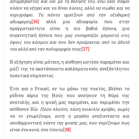
ασυμβίβαστος και όχι με τη θέλησή του, ενώ έχει πάψει
πλέον να εξηγεί και να δίνει λύσεις, αλλά να νιώθει και να
περιγράφει. Τα πάντα αρχίζουν από την οξυδερκή
αδιαφορία,
[36]
αλλά μια αδιαφορία που στην
πραγματικότητα είναι η πιο βαθιά έγνοια, μια
συγκινητική έγνοια που
μας συναρπάζει μπροστά στις
όψεις του κόσμου και που δεν προέρχεται από τα άδυτά
του αλλά από την πολυμορφία τους
.
[37]
Η εξήγηση είναι μάταιη, η αίσθηση ωστόσο παραμένει και
μαζί της τα ακατάπαυστα καλέσματα ενός ανεξάντλητου
ποσοτικά σύμπαντος.
Έτσι και ο Proust, εν τω μέσω της νυκτός, βλέπει τα
ρόδινα χέρια της Ηούς που ανοίγουν τη θύρα της
ανατολής, και η ψυχή μας περιμένει, και περιμένει την
απίθανον Ηώ:
Πόσο πλούτο, πόση ποικιλία κρύβει, χωρίς
να το γνωρίζουμε, αυτή η μεγάλη ανεξιχνίαστη και
αποθαρρυντική νύχτα της ψυχής μας, που νομίζουμε πως
είναι ένα κενό, ένα τίποτα
.
[38]