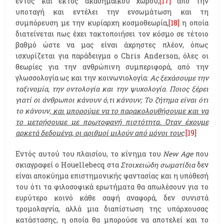
εντός και εκτός ακαδημαϊκού χώρου,
[17]
από την
υποταγή και εντέλει την ενσωμάτωση και τη
συμπόρευση με την κυρίαρχη κοσμοθεωρία,
[18]
η οποία
διατείνεται πως έχει τακτοποιήσει τον κόσμο σε τέτοιο
βαθμό ώστε να μας είναι άχρηστες πλέον, όπως
ισχυρίζεται για παράδειγμα ο Chris Anderson, όλες οι
θεωρίες για την ανθρώπινη συμπεριφορά, από την
γλωσσολογία ως και την κοινωνιολογία:
Ας ξεχάσουμε την
ταξινομία, την οντολογία και την ψυχολογία.
Ποιος ξέρει
γιατί οι άνθρωποι κάνουν ό,τι κάνουν; Το ζήτημα είναι ότι
το κάνουν
, και μπορούμε να το παρακολουθήσουμε και να
το μετρήσουμε με πρωτοφανή πιστότητα. Όταν έχουμε
αρκετά δεδομένα, οι αριθμοί μιλούν από μόνοι τους
.
[19]
Εντός αυτού του πλαισίου, το κίνημα του
New Age
που
σκιαγραφεί ο Houellebecq στα
Στοιχειώδη σωματίδια
δεν
είναι αποκύημα επιστημονικής φαντασίας και η υπόθεσή
του ότι τα φιλοσοφικά ερωτήματα θα απωλέσουν για το
ευρύτερο κοινό κάθε σαφή αναφορά, δεν συνιστά
τρομολαγνία, αλλά μια διαπίστωση της υπάρχουσας
κατάστασης, η οποία θα μπορούσε να αποτελεί και το