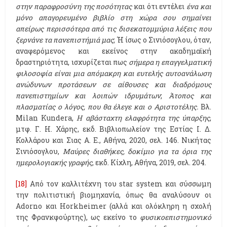
στην παραφροσύνη της ποσότητας
και ότι εντέλει
ένα και
μόνο απαγορευμένο βιβλίο στη χώρα σου σημαίνει
απείρως περισσότερα από τις δισεκατομμύρια λέξεις που
ξερνάνε τα πανεπιστήμιά μας
; Ή ίσως ο Σινιόσογλου, όταν,
αναφερόμενος και εκείνος στην ακαδημαϊκή
δραστηριότητα, ισχυρίζεται πως
σήμερα η επαγγελματική
φιλοσοφία είναι μια απόμακρη και ευτελής αυτοανάλωση
ανώδυνων προτάσεων σε αίθουσες και διαδρόμους
πανεπιστημίων και λοιπών ιδρυμάτων
;
Άτοπος και
πλασματίας ο λόγος, που θα έλεγε και ο Αριστοτέλης.
Βλ.
Milan Kundera,
Η αβάσταχτη ελαφρότητα της ύπαρξης
,
μτφ. Γ. Η. Χάρης, εκδ. Βιβλιοπωλείον της Εστίας Ι. Δ.
Κολλάρου και Σιας Α. Ε., Αθήνα, 2020, σελ. 146. Νικήτας
Σινιόσογλου,
Μαύρες διαθήκες, δοκίμιο για τα όρια της
ημερολογιακής γραφής
, εκδ. Κίχλη, Αθήνα, 2019, σελ. 204.
[18]
Από τον καλλιτέχνη του star system και σύσσωμη
την πολιτιστική βιομηχανία, όπως θα αναλύσουν οι
Adorno και Horkheimer (αλλά και ολόκληρη η σχολή
της Φρανκφούρτης), ως εκείνο το
φυσικοεπιστημονικό