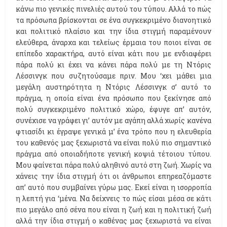
κάνω πιο γενικές πινελιές αυτού του τύπου. Αλλά το πώς
τα πρόσωπα βρίσκονται σε ένα συγκεκριμένο διανοητικό
και πολιτικό πλαίσιο και την ίδια στιγμή παραμένουν
ελεύθερα, άναρχα και τελείως έρμαια του ποιοι είναι σε
επίπεδο χαρακτήρα, αυτό είναι κάτι που με ενδιαφέρει
πάρα πολύ κι έχει να κάνει πάρα πολύ με τη Ντόρις
Λέσσινγκ που συζητούσαμε πριν. Μου ‘χει μάθει μια
μεγάλη αυστηρότητα η Ντόρις Λέσσινγκ σ’ αυτό το
πράγμα, η οποία είναι ένα πρόσωπο που ξεκίνησε από
πολύ συγκεκριμένο πολιτικό χώρο, έφυγε απ’ αυτόν,
συνέχισε να γράφει γι’ αυτόν με αγάπη αλλά χωρίς κανένα
φτιασίδι κι έγραψε γενικά μ’ ένα τρόπο που η ελευθερία
του καθενός μας ξεχωριστά να είναι πολύ πιο σημαντικό
πράγμα από οποιαδήποτε γενική κοψιά τέτοιου τύπου.
Μου φαίνεται πάρα πολύ αληθινό αυτό στη ζωή. Χωρίς να
χάνεις την ίδια στιγμή ότι οι άνθρωποι επηρεαζόμαστε
απ’ αυτό που συμβαίνει γύρω μας. Εκεί είναι η ισορροπία
η λεπτή για ‘μένα. Να δείχνεις το πώς είσαι μέσα σε κάτι
πιο μεγάλο από σένα που είναι η ζωή και η πολιτική ζωή
αλλά την ίδια στιγμή ο καθένας μας ξεχωριστά να είναι