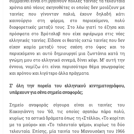
συμβαίνει είναι ότι βγαίνουν πολλές ταινίες τα τελευταία
χρόνια από νέους σκηνοθέτες οι οποίες δεν μοιάζουν με
ταινίες που γίνονταν παλιά, έχουν δηλαδή κάτι
καινούργιο στη φόρμα, στο περιεχόμενο, πολύ
διαφορετικές μεταξύ τους. Στο λέω γιατί το έζησα και
πρόσφατα στο Βρότσλαβ που είχε αφιέρωμα στις νέες
ελληνικές ταινίες. Είδανε οι θεατές οχτώ ταινίες που δεν
είχαν καμία μεταξύ τους σχέση στο ύφος και το
περιεχόμενο κι αυτό δημιουργεί μια ζωντάνια κατά τη
γνώμη μου στο ελληνικό σινεμά, δίνει κέφι. Μ’ αυτή την
έννοια, νομίζω ότι είναι περισσότερο θέμα γεωγραφίας
και χρόνου και λιγότερο άλλα πράγματα.
Σ’ όλη την πορεία του ελληνικού κινηματογράφου,
υπάρχουν για σένα σημεία αναφοράς;
Σημείο αναφοράς σίγουρα είναι οι ταινίες του
Κακογιάννη του ’60, τις οποίες αγαπάω πάρα πολύ,
κυρίως τα αστικά δράματα όπως τη «Στέλλα», «Το κορίτσι
με τα μαύρα» και «Το τελευταίο ψέμα», κυρίως τα δύο
τελευταία. Επίσης, μία ταινία του Μανουσάκη του 1966