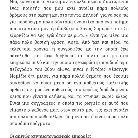
Ναι, έκανα και το ντοκυμαντέρ, αλλά πέρα απ’ αυτό, είναι
ένας ποιητής που μου έχει ανοίξει πάρα πολλούς
δρόμους στη σκέψη και στα πάντα. Δηλαδή, για να σου πω
για παράδειγμα πολύ σύντομα ένα στίχο από ένα ποίημα
που στο ντοκυμαντέρ διαβάζει ο Θάνος Σαμαράς: το « Σε
εξορκίζω να λες εγώ όταν σε ρωτώ» είναι για μένα μια
πάρα πολύ βασική φράση. Αυτό. Από ‘κεί και πέρα, τα
τελευταία χρόνια, η συγγραφέας με την οποία έχω
ασχοληθεί και έχω διαβάσει τα πάντα και με έχει
επηρεάσει πολύ και την οποία τη θεωρώ τη σπουδαιότερη
πεζογράφο του 20ου αίωνα, είναι η Ντόρις Λέσσινγκ.
Νομίζω ότι μιλάει για πάρα πολλά θέματα που έχουμε
συνηθίσει να είναι μέσα σε ένα καθεστώς πολιτικής
ορθότητας ή σε ένα καθεστώς του ευρέως διαδεδομένου
κλισέ που γίνεται αλήθεια, και τα χτυπάει χωρίς έλεος.
Είναι μια συγγραφέας η οποία τις ρωγμές σε αυτό που
είμαστε ο καθένας μας, στον εαυτό μας, τις έχει ανοίξει
πιο πολύ από κάθε άλλον. Για μένα αυτά είναι πάρα πολύ
σπουδαία πράγματα.
Οι αμιγώς κινηματογραφικές επιρροές;