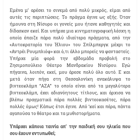
Εμένα μ’ αρέσει το σινεμά από πολύ μικρός, είμαι από
αυτές τις περιπτώσεις. Το πράγμα έγινε ως εξής. Όταν
ήμουνα στη Νίσυρο οι γονείς μου ήτανε καθηγητές και
δίδασκαν εκεί. Και υπήρχε μια κινηματογραφική λέσχη η
οποία έπαιζε πάρα πολύ ιδιαίτερα πράγματα, από την
«Αυτοκρατορία του Ήλιου» του Σπίλμπεργκ μέχρι το
«Αντρέι Ρουμπλιόφ» και ό,τι άλλο μπορείς να φανταστείς.
Υπήρχε μία φορά την εβδομάδα προβολή στο
Ζησιμοπούλειο Θέατρο Μανδρακίου Νισύρου. Εγώ
πήγαινα, λοιπόν, εκεί, μου άρεσε πολύ όλο αυτό. Ε και
μετά όταν πήγα στη Θεσσαλονίκη ανακάλυψα το
βιντεοκλάμπ “ΑΖΑ” το οποίο είναι από τα μεγαλύτερα
βιντεοκλάμπ, έχει αδιανόητους τίτλους, και άρχισα να
βλέπω πραγματικά πάρα πολλές βιντεοκασέτες, πάρα
πολλές όμως! Κάπως έτσι έγινε. Από ‘κεί και πέρα, πάντα
αγαπούσα το θέατρο και τα μυθιστορήματα.
Υπάρχει κάποια ταινία απ' την παιδική σου ηλικία που
σου έχουν εντυπωθεί;