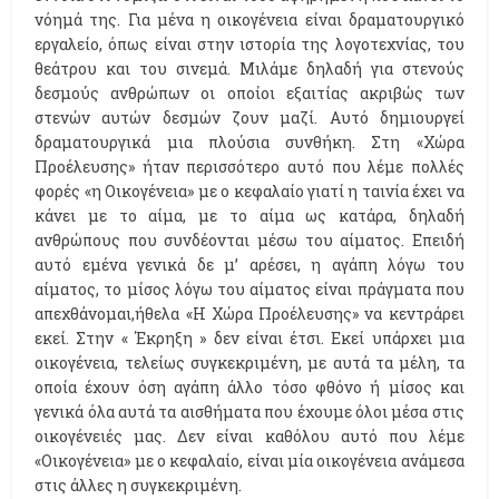
νόημά της. Για μένα η οικογένεια είναι δραματουργικό
εργαλείο, όπως είναι στην ιστορία της λογοτεχνίας, του
θεάτρου και του σινεμά. Μιλάμε δηλαδή για στενούς
δεσμούς ανθρώπων οι οποίοι εξαιτίας ακριβώς των
στενών αυτών δεσμών ζουν μαζί. Αυτό δημιουργεί
δραματουργικά μια πλούσια συνθήκη. Στη «Χώρα
Προέλευσης» ήταν περισσότερο αυτό που λέμε πολλές
φορές «η Οικογένεια» με ο κεφαλαίο γιατί η ταινία έχει να
κάνει με το αίμα, με το αίμα ως κατάρα, δηλαδή
ανθρώπους που συνδέονται μέσω του αίματος. Επειδή
αυτό εμένα γενικά δε μ’ αρέσει, η αγάπη λόγω του
αίματος, το μίσος λόγω του αίματος είναι πράγματα που
απεχθάνομαι,ήθελα «Η Χώρα Προέλευσης» να κεντράρει
εκεί. Στην « Έκρηξη » δεν είναι έτσι. Εκεί υπάρχει μια
οικογένεια, τελείως συγκεκριμένη, με αυτά τα μέλη, τα
οποία έχουν όση αγάπη άλλο τόσο φθόνο ή μίσος και
γενικά όλα αυτά τα αισθήματα που έχουμε όλοι μέσα στις
οικογένειές μας. Δεν είναι καθόλου αυτό που λέμε
«Οικογένεια» με ο κεφαλαίο, είναι μία οικογένεια ανάμεσα
στις άλλες η συγκεκριμένη.