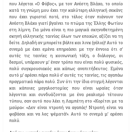
που λέγεται «Ο Φόβος», με τον Ανέστη Βλάχο, το οποίο
κατά τη γνώμη μου έχει την καλύτερη ελληνική σεκάνς
που έχει γυριστεί ποτέ, στο τέλος όταν πιάνουν τον
Ανέστη Βλάχο γιατί βγαίνει το πτώμα της Έλλης Φωτίου
στη λίμνη. Για μένα είναι η πιο μαγικά σκηνοθετημένη
σκηνή ελληνικής ταινίας όλων των εποχών, αξίζει να τη
δείτε. Δηλαδή αν μπορείτε βάλτε και λινκ (γέλια)! Αυτό το
σινεμά με έχει εμένα επηρεάσει με την έννοια ότι σ’
αυτές τις ταινίες η κοινωνική τάξη, ο διάλογος, οι
δεσμοί, υπάρχουν μ’ έναν τρόπο που είναι πολύ φυσικός,
πολύ συγκρουσιακός και κάπως ανεπιτήδευτος. Εμένα
αυτό μ’ αρέσει πάρα πολύ σ’ αυτές τις ταινίες, τις αγαπάω
πραγματικά πάρα πολύ. Συν ότι την ίδια στιγμή λέγονται
και κάποιες μεγαλοστομίες που είναι ωραίες όταν
λέγονται και συνδυάζονται με ένα ρεαλισμό τέτοιου
τύπου, σαν αυτό που λέει η Λαμπέτη στο «Κορίτσι με τα
μαύρα»: «Δεν είναι ντροπή να αγαπάς! Ντροπή είναι να
φοβάσαι και να λες ψέματά!». Αυτό το σινεμά μ’ αρέσει
πολύ.