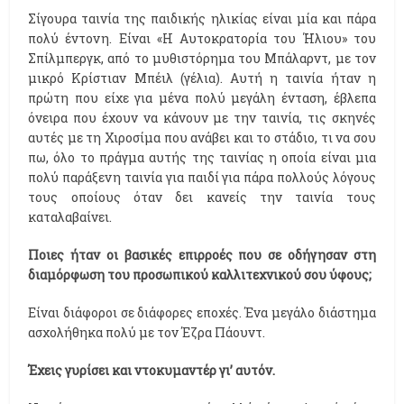
Σίγουρα ταινία της παιδικής ηλικίας είναι μία και πάρα
πολύ έντονη. Είναι «Η Αυτοκρατορία του Ήλιου» του
Σπίλμπεργκ, από το μυθιστόρημα του Μπάλαρντ, με τον
μικρό Κρίστιαν Μπέιλ (γέλια). Αυτή η ταινία ήταν η
πρώτη που είχε για μένα πολύ μεγάλη ένταση, έβλεπα
όνειρα που έχουν να κάνουν με την ταινία, τις σκηνές
αυτές με τη Χιροσίμα που ανάβει και το στάδιο, τι να σου
πω, όλο το πράγμα αυτής της ταινίας η οποία είναι μια
πολύ παράξενη ταινία για παιδί για πάρα πολλούς λόγους
τους οποίους όταν δει κανείς την ταινία τους
καταλαβαίνει.
Ποιες ήταν οι βασικές επιρροές που σε οδήγησαν στη
διαμόρφωση του προσωπικού καλλιτεχνικού σου ύφους;
Είναι διάφοροι σε διάφορες εποχές. Ένα μεγάλο διάστημα
ασχολήθηκα πολύ με τον Έζρα Πάουντ.
Έχεις γυρίσει και ντοκυμαντέρ γι’ αυτόν.