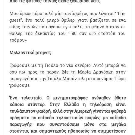
Από τις φετινές ταινίες έχεις ξεχωρίσει κάτι;
Μου άρεσε πάρα πολύ μία ταινία φέτος που λέγεται “ The
guest”, ένα πολύ μικρό θρίλερ, γιατί βασίζεται σε ένα
είδος ταινιών που αγαπώ εγώ πολύ, τα φθηνά b-movies
θρίλερ της δεκαετίας του ‘ 80 σαν «Το οτοστόπ του
τρόμου»
Μελλοντικά project;
Γράφουμε με τη Γιούλα το νέο σενάριο. Αυτό μπορώ να
σου πω προς το παρόν. Με τη Μαρία Δρανδάκη στην
παραγωγή και την Γιούλα Μπούνταλη στο σενάριο. Τώρα
γράφουμε.
Ένα τελευταίο. Ο κινηματογράφος ανέκαθεν έθετε
κάποια στάνταρ. Στην Ελλάδα η τηλεόραση είναι
τουλάχιστον φαιδρή, αλλά στην Αμερική γίνονται φοβερά
πράγματα σε επίπεδο τηλεοπτικών σειρών, με επίπεδα
παραγωγής που συναντούσαμε μόνο στα μεγάλα
στούντιο, και σημαντικούς ηθοποιούς να συμμετέχουν