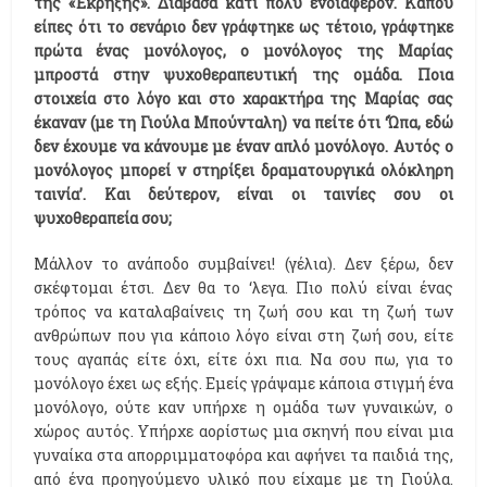
της «Έκρηξης». Διάβασα κάτι πολύ ενδιαφέρον. Κάπου
είπες ότι το σενάριο δεν γράφτηκε ως τέτοιο, γράφτηκε
πρώτα ένας μονόλογος, ο μονόλογος της Μαρίας
μπροστά στην ψυχοθεραπευτική της ομάδα. Ποια
στοιχεία στο λόγο και στο χαρακτήρα της Μαρίας σας
έκαναν (με τη Γιούλα Μπούνταλη) να πείτε ότι ‘Ώπα, εδώ
δεν έχουμε να κάνουμε με έναν απλό μονόλογο. Αυτός ο
μονόλογος μπορεί ν στηρίξει δραματουργικά ολόκληρη
ταινία’. Και δεύτερον, είναι οι ταινίες σου οι
ψυχοθεραπεία σου;
Μάλλον το ανάποδο συμβαίνει! (γέλια). Δεν ξέρω, δεν
σκέφτομαι έτσι. Δεν θα το ‘λεγα. Πιο πολύ είναι ένας
τρόπος να καταλαβαίνεις τη ζωή σου και τη ζωή των
ανθρώπων που για κάποιο λόγο είναι στη ζωή σου, είτε
τους αγαπάς είτε όχι, είτε όχι πια. Να σου πω, για το
μονόλογο έχει ως εξής. Εμείς γράψαμε κάποια στιγμή ένα
μονόλογο, ούτε καν υπήρχε η ομάδα των γυναικών, ο
χώρος αυτός. Υπήρχε αορίστως μια σκηνή που είναι μια
γυναίκα στα απορριμματοφόρα και αφήνει τα παιδιά της,
από ένα προηγούμενο υλικό που είχαμε με τη Γιούλα.