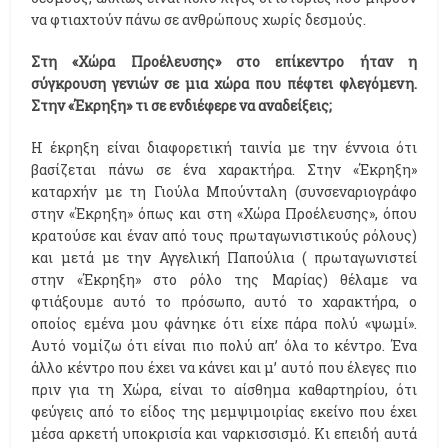
να φτιαχτούν πάνω σε ανθρώπους χωρίς δεσμούς.
Στη «Χώρα Προέλευσης» στο επίκεντρο ήταν η
σύγκρουση γενιών σε μια χώρα που πέφτει φλεγόμενη.
Στην «Έκρηξη» τι σε ενδιέφερε να αναδείξεις;
Η έκρηξη είναι διαφορετική ταινία με την έννοια ότι
βασίζεται πάνω σε ένα χαρακτήρα. Στην «Έκρηξη»
καταρχήν με τη Γιούλα Μπούνταλη (συνσεναριογράφο
στην «Έκρηξη» όπως και στη «Χώρα Προέλευσης», όπου
κρατούσε και έναν από τους πρωταγωνιστικούς ρόλους)
και μετά με την Αγγελική Παπούλια ( πρωταγωνιστεί
στην «Έκρηξη» στο ρόλο της Μαρίας) θέλαμε να
φτιάξουμε αυτό το πρόσωπο, αυτό το χαρακτήρα, ο
οποίος εμένα μου φάνηκε ότι είχε πάρα πολύ «ψωμί».
Αυτό νομίζω ότι είναι πιο πολύ απ’ όλα το κέντρο. Ένα
άλλο κέντρο που έχει να κάνει και μ’ αυτό που έλεγες πιο
πριν για τη Χώρα, είναι το αίσθημα καθαρτηρίου, ότι
φεύγεις από το είδος της μεμψιμοιρίας εκείνο που έχει
μέσα αρκετή υποκρισία και ναρκισσισμό. Κι επειδή αυτά