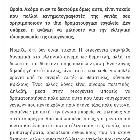
Ωραία. Ακόμα κι αν το δεχτούμε όμως αυτό, είναι τυχαίο
που πολλοί κινηματογραφιστές της γενιάς σου
χρησιμοποιούν το ίδιο δραματουργικό εργαλείο; Δεν
υπάρχει η ανάγκη να μιλήσετε για την ελληνική
ιδιοπροσωπία της οικογένειας;
Νομίζω ότι δεν είναι τυχαίο. Η οικογένεια επανήλθε
δυναμικά στο ελληνικό σινεμά ως θεματική, αλλά τη
δεκαετία του ’60 ήταν επίσης πολύ κεντρική. Ένας λόγος
δηλαδή γι’ αυτό που λες, είναι το ότι είχε χαθεί για πολλά
χρόνια από το σινεμά. Αυτές οι θεματικές, κάνουνε
κύκλους. Ένας άλλος λόγος είναι σίγουρα πολιτικός.
Δηλαδή, μέσα στην οικογένεια μπορείς να
δραματοποιήσεις πολύ καλά αυτό που λέμε «σύγκρουση
γενιών» που πέντε χρόνια πριν ήτανε πάρα πολύ έντονη,
επομένως με αυτή την έννοια μπορείς να μιλήσεις για
αυτό το πράγμα. Από ‘κεί και πέρα, όμως, για ‘μένα το πιο
κεντρικό είναι αυτό που σου έλεγα πριν: στις ταινίες, στα
μυθιστορήματα, χρειάζεσαι ανθρώπους που να έχουν
δεσμούς, αλλιώς είναι πολύ λίγες οι ιστορίες που μπρούν