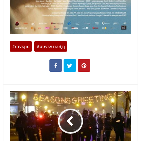
σινεμα
συνεντευξη