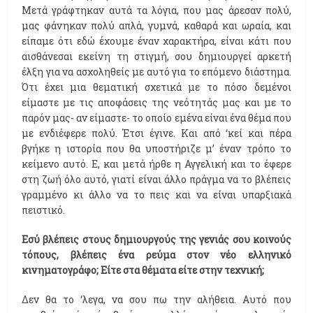
Μετά γράφτηκαν αυτά τα λόγια, που μας άρεσαν πολύ,
μας φάνηκαν πολύ απλά, γυμνά, καθαρά και ωραία, και
είπαμε ότι εδώ έχουμε έναν χαρακτήρα, είναι κάτι που
αισθάνεσαι εκείνη τη στιγμή, σου δημιουργεί αρκετή
έλξη για να ασχοληθείς με αυτό για το επόμενο διάστημα.
Ότι έχει μια θεματική σχετικά με το πόσο δεμένοι
είμαστε με τις αποφάσεις της νεότητάς μας και με το
παρόν μας- αν είμαστε- το οποίο εμένα είναι ένα θέμα που
με ενδιέφερε πολύ. Έτσι έγινε. Και από ‘κεί και πέρα
βγήκε η ιστορία που θα υποστήριζε μ’ έναν τρόπο το
κείμενο αυτό. Ε, και μετά ήρθε η Αγγελική και το έφερε
στη ζωή όλο αυτό, γιατί είναι άλλο πράγμα να το βλέπεις
γραμμένο κι άλλο να το πεις και να είναι υπαρξιακά
πειστικό.
Εσύ βλέπεις στους δημιουργούς της γενιάς σου κοινούς
τόπους, βλέπεις ένα ρεύμα στον νέο ελληνικό
κινηματογράφο; Είτε στα θέματα είτε στην τεχνική;
Δεν θα το ‘λεγα, να σου πω την αλήθεια. Αυτό που