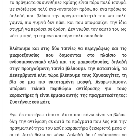
τα πράγματα σε συνθήκες κρίσης είναι πάρα πολύ ισχυρά,
με ενδιέφερε πολύ ένα «ανάποδο» πρόσωπο, ένα πρόσωπο
δηλαδή που βλέπει την πραγματικότητά του και πολύ
γυμνά, πιο γυμνά δεν πάει, και που αποφασίζει την ίδια
στιγμή να περάσει σε δράση. Δεν νιώθει τον εαυτό του ως
κάτι μικρό, ηττημένο και πάρα πολύ σπουδαίο.
Βλέπουμε και στις δύο ταινίες να περιγράφεις και τις
μικροεξουσίες που δομούνται στο πλαίσιο το
ενδοοικογενειακό αλλά και τις μακροεξουσίες, δηλαδή
στην προηγούμενη ταινία βλέπουμε την καταστολή, τα
Δεκεμβριανά κλπ, τώρα βλέπουμε τους Χρυσαυγίτες, τη
βία σε μια πιο εκτεταμένη μορφή. Αναρωτιόμουν,
υπάρχει τελικά περιθώριο αντίδρασης για τους
χαρακτήρες ή είναι έρμαια αυτής της πραγματικότητας;
Συστήνεις εσύ κάτι;
Εγώ δε συστήνω τίποτα. Αυτό που κάνω είναι να βλέπω
όλη την αντίφαση σε αυτά τα πράγματα που λες και την
πραγματικότητα του κάθε χαρακτήρα ξεχωριστά μέσα σ’
αυτά. Αυτό θέλω να κάνω. Δηλαδή, δε μ’ ενδιαφέρει να