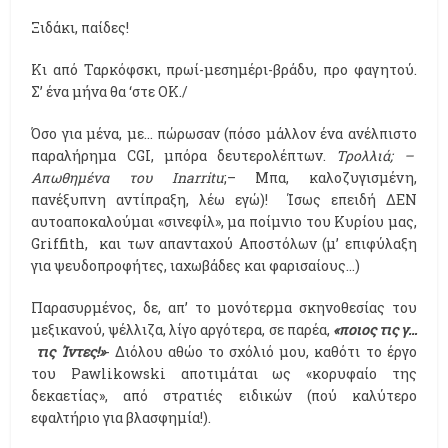
Ξιδάκι, παίδες!
Κι από Ταρκόφσκι, πρωί-μεσημέρι-βράδυ, προ φαγητού.
Σ’ ένα μήνα θα ‘στε ΟΚ./
Όσο για μένα, με… πώρωσαν (πόσο μάλλον ένα ανέλπιστο
παραλήρημα CGI, μπόρα δευτερολέπτων.
Τρολλιά; –
Απωθημένα του Inarritu
;– Μπα, καλοζυγισμένη,
πανέξυπνη αντίπραξη, λέω εγώ)! Ίσως επειδή ΔΕΝ
αυτοαποκαλούμαι «σινεφίλ», μα ποίμνιο του Κυρίου μας,
Griffith, και των απανταχού Αποστόλων (μ’ επιφύλαξη
για ψευδοπροφήτες, ιαχωβάδες και φαρισαίους…)
Παρασυρμένος, δε, απ’ το μονότερμα σκηνοθεσίας του
μεξικανού, ψέλλιζα, λίγο αργότερα, σε παρέα,
«ποιος τις γ…
τις Ίντες!»
- Διόλου αθώο το σχόλιό μου, καθότι το έργο
του Pawlikowski αποτιμάται ως «κορυφαίο της
δεκαετίας», από στρατιές ειδικών (πού καλύτερο
εφαλτήριο για βλασφημία!).