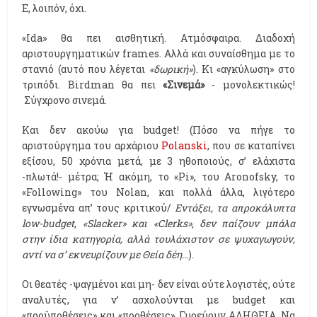
Ε, λοιπόν, όχι.
«Ida» θα πει αισθητική. Ατμόσφαιρα. Διαδοχή
αριστουργηματικών frames. Αλλά και συναίσθημα με το
στανιό (αυτό που λέγεται
«δωρική»
). Κι «αγκύλωση» στο
τριπόδι. Birdman θα πει
«Σινεμά»
- μονολεκτικώς!
Σύγχρονο σινεμά.
Και δεν ακούω για budget! (Πόσο να πήγε το
αριστούργημα του αρχάριου
Polanski
, που σε καταπίνει
εξίσου, 50 χρόνια μετά, με 3 ηθοποιούς, σ’ ελάχιστα
-πλωτά!- μέτρα; Ή ακόμη, το «Pi», του Aronofsky, το
«Following» του Nolan, και πολλά άλλα, λιγότερο
εγνωσμένα απ’ τους κριτικού/
Εντάξει, τα απροκάλυπτα
low-budget, «Slacker» και «Clerks», δεν παίζουν μπάλα
στην ίδια κατηγορία, αλλά τουλάχιστον σε ψυχαγωγούν,
αντί να σ’ εκνευρίζουν με Θεία δέη…
).
Οι θεατές -ψαγμένοι και μη- δεν είναι ούτε λογιστές, ούτε
αναλυτές, για ν’ ασχολούνται με budget και
«προϋποθέσεις» και «προθέσεις». Γυρεύουν ΑΛΗΘΕΙΑ. Να