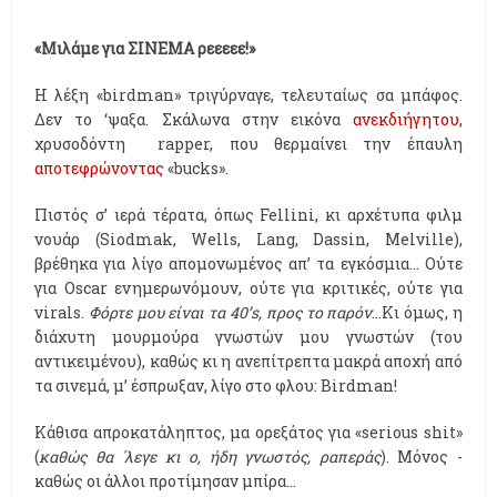
«Μιλάμε για ΣΙΝΕΜΑ ρεεεεε!»
Η λέξη «birdman» τριγύρναγε, τελευταίως σα μπάφος.
Δεν το ‘ψαξα. Σκάλωνα στην εικόνα
ανεκδιήγητου
,
χρυσοδόντη rapper, που θερμαίνει την έπαυλη
αποτεφρώνοντας
«bucks».
Πιστός σ’ ιερά τέρατα, όπως Fellini, κι αρχέτυπα φιλμ
νουάρ (Siodmak, Wells, Lang, Dassin, Melville),
βρέθηκα για λίγο απομονωμένος απ’ τα εγκόσμια… Ούτε
για Oscar ενημερωνόμουν, ούτε για κριτικές, ούτε για
virals.
Φόρτε μου είναι τα 40’s, προς το παρόν
…Κι όμως, η
διάχυτη μουρμούρα γνωστών μου γνωστών (του
αντικειμένου), καθώς κι η ανεπίτρεπτα μακρά αποχή από
τα σινεμά, μ’ έσπρωξαν, λίγο στο φλου: Birdman!
Κάθισα απροκατάληπτος, μα ορεξάτος για «serious shit»
(
καθώς θα ΄λεγε κι ο, ήδη γνωστός, ραπεράς
). Μόνος -
καθώς οι άλλοι προτίμησαν μπίρα...