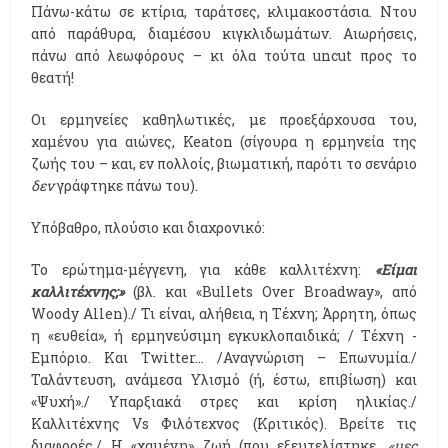
Πάνω-κάτω σε κτίρια, ταράτσες, κλιμακοστάσια. Ντου
από παράθυρα, διαμέσου κιγκλιδωμάτων. Αιωρήσεις,
πάνω από λεωφόρους – κι όλα τούτα uncut προς το
θεατή!
Οι ερμηνείες καθηλωτικές, με προεξάρχουσα του,
χαμένου για αιώνες, Keaton (σίγουρα η ερμηνεία της
ζωής του – και, εν πολλοίς, βιωματική, παρότι το σενάριο
δεν
γράφτηκε πάνω του).
Υπόβαθρο, πλούσιο και διαχρονικό:
Το ερώτημα-μέγγενη, για κάθε καλλιτέχνη:
«Είμαι
καλλιτέχνης;»
(βλ. και «Bullets Over Broadway», από
Woody Allen)./ Τι είναι, αλήθεια, η Τέχνη; Άρρητη, όπως
η «ευθεία», ή ερμηνεύσιμη εγκυκλοπαιδικά; / Τέχνη -
Εμπόριο. Και Twitter… /Αναγνώριση – Επωνυμία./
Ταλάντευση, ανάμεσα Υλισμό (ή, έστω, επιβίωση) και
«Ψυχή»./ Υπαρξιακά στρες και κρίση ηλικίας./
Καλλιτέχνης Vs Φιλότεχνος (Κριτικός). Βρείτε τις
διαφορές./ Η «χαμένη» ζωή (που εξευτελίστηκε,
«μες