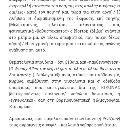
στην πολλή συνάφεια του κόσμου, στις πολλές κινήσεις κι
ομιλίες»
, κατά τον ποιητή και, τώρα πια, είναι αργά)./ Η
Αλήθεια. Η διαβαθμισμένη της έκφραση, επί σκηνής
(Μελετημένος, φιλότιμος, ταλαντούχος και,
φαινομενικά «βαθυστόχαστος» ο Norton (Mike) ενάντια
στο μέτριο μα, εν τέλει, υπερβατικό, που παίζει δίχως
αύριο)./ Η πνιγμονή του «μετρίου» κι ο ακάματος αγώνας
ανάδυσης απ’ αυτό.
Θεματολογία σπουδαία – όχι, βέβαια, και «παρθενογένεση»
(
Ο Woody Allen την εξήντλησε κι όλοι οι άλλοι θα έπονται
δια παντός…
) Διάλογοι έξυπνοι, ατάκες που κόβουν μα,
κυρίως, εμβάθυνση στην ψυχολογία και σ’ αδιέξοδα
υπαρξιακά, που επιτυγχάνεται δια της ΕΙΚΟΝΑΣ
(δευτερευόντως διαλογικά/ καθόλου δοκιμιακά, ή
«εγκεφαλικά», σαν στη βορειοευρωπαϊκή φιλμογραφία).
Έτσι πρέπει!
Αμερικανιές που εμφιλοχωρούν «ξενίζουν» (
ή ξινίζουν
)
τους ακραιφνείς σινεφίλ - και λοιπά σοβαροφανή άτομα.