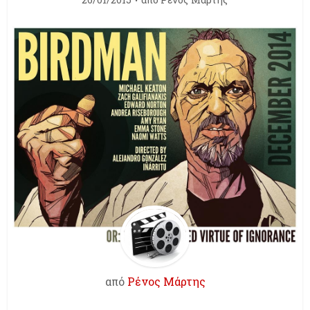
από
Ρένος Μάρτης