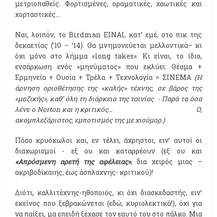
μετριοπαθείς. Φορτισμένες, οραματικές, χαωτικές και
χορταστικές…
Ναι, λοιπόν, το Birdman ΕΙΝΑΙ, κατ’ εμέ, στο πικ της
δεκαετίας (’10 – ‘14). Θα μνημονεύεται μελλοντικά– κι
όχι μόνο στο λήμμα «long takes». Κι είναι, το ίδιο,
ενσάρκωση ενός «μηνύματος» που εκλύει: Θέαμα +
Ερμηνεία + Ουσία + Τρέλα + Τεχνολογία = ΣΙΝΕΜΑ
(Η
άρνηση οριοθέτησης της «καλής» τέχνης, σε βάρος της
«μαζικής», καθ’ όλη τη διάρκεια της ταινίας - Παρά τα όσα
λένε ο Norton και η κριτικός…
Ο,
ακομπλεξάριστος, εμποτισμός της με χιούμορ.)
Πόσο κρυόκωλοι και, εν τέλει, άχρηστοι, ειν’ αυτοί οι
διαχωρισμοί - εξ ου και καταρρέουν (εξ ου και
«Απρόσμενη αρετή της αφέλειας»
, δια χειρός μιας –
ακριβοδίκαιης, έως άσπλαχνης- κριτικού)!
Διότι, καλλιτέχνης-ηθοποιός, κι όχι διασκεδαστής, ειν’
εκείνος που ξεβρακώνεται (εδώ, κυριολεκτικά!), όχι για
να παίξει, μα επειδή ξέχασε τον εαυτό του στο πάλκο. Μια