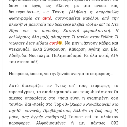
δουν το έργο, ως «Όλον», με μια ανάσα, και,
δευτερευόντως, ως Τέχνη.
(Αλήθεια, η απαράμιλλη
φωτογραφία σε
αυτό
, αυτονομείται καθόλου από την
πλοκή? Η μαεστρία του Scorsese κλέβει «δόξα» απ’ το Ντε
Νίρο και το σασπένς; Καταντά φορμαλιστική; Η
ρολλάρουν, όλα μαζί, αδιαίρετα; Τι ισχύει στον Fellini; Τι
νιώσατε όταν είδατε
αυτό
. Να μην ψάχνουν κάδρα και
ντεκουπάζ, αλλά Σύγκρουση, Κάθαρση, Αγάπη και Βία.
Αδιέξοδο. Νοσταλγία. Παλιμπαιδισμό. Κι όλα αυτά, ΔΙΑ
του ντεκουπάζ.
Να πρέπει, έπειτα, να την ξαναδούνε για τα επιμέρους…
Αυτό διαχωρίζει τις Ίντες απ’ τους «ταρίφες», τα
«apocalypse», τα «underground» και τους «birdmen»: Οι
άμεσες αποκρίσεις στο «ποιά είναι η αγαπημένη σου
ταινία». Και «ποιές στο Τop-10» (
Χωρά ο Pawlikowski στο
top-10 κανενός; Προβλημάτισε; Άλλαξε τη ζωή σας; Ή,
μόνο, σας άγγιξε αισθητικά;
) Ταινίες επί το πλείστον
παράφορες. Αλφαδιασμένες ή μη, πάντως ΟΧΙ