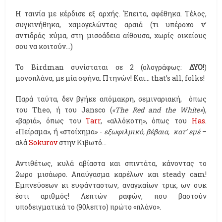
Η ταινία με κέρδισε εξ αρχής. Έπειτα, αφέθηκα. Τέλος,
συγκινήθηκα, χαμογελώντας αραιά (τι υπέροχο ν’
αντιδράς χύμα, στη μισοάδεια αίθουσα, χωρίς οικείους
σου να κοιτούν…)
Το Birdman συνίσταται σε 2 (ολογράφως:
ΔΥΟ!
)
μονοπλάνα, με μία σφήνα. Πτηνών! Και... that’s all, folks!
Παρά ταύτα, δεν βγήκε απόμακρη, σεμιναριακή, όπως
του Theo, ή του Jansco (
«The Red and the White»
),
«βαριά», όπως του
Tarr
, «αλλόκοτη», όπως του
Has
.
«Πείραμα», ή «στοίχημα» -
εξωφιλμικό, βέβαια, κατ’ εμέ
–
αλά
Sokurov
στην Κιβωτό…
Αντιθέτως, κυλά αβίαστα και σπιντάτα, κάνοντας το
2ωρο μισάωρο. Απαύγασμα καρέλων και steady cam!
Εμπνεύσεων κι ευφάνταστων, αναγκαίων τρικ, ων ουκ
έστι αριθμός! Λεπτών ραφών, που βαστούν
υποδειγματικά το (90λεπτο) πρώτο «πλάνο».