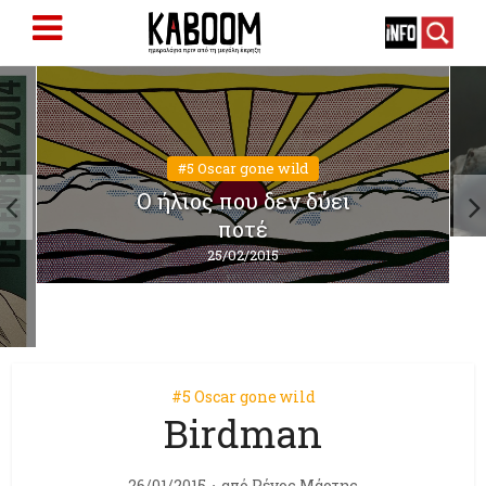
#5 Oscar gone wild
Ο ήλιος που δεν δύει
ποτέ
25/02/2015
#5 Oscar gone wild
Birdman
26/01/2015
από
Ρένος Μάρτης