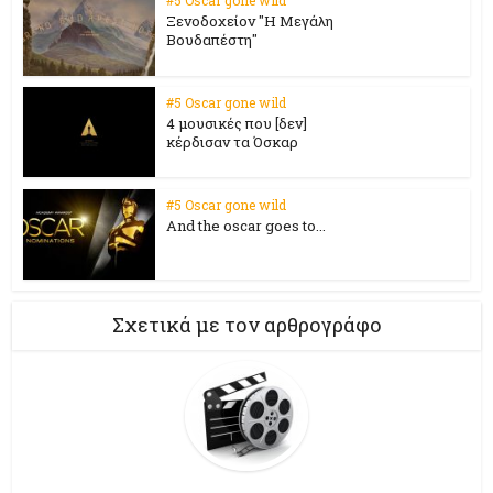
#5 Oscar gone wild
Ξενοδοχείον "Η Μεγάλη
Βουδαπέστη"
#5 Oscar gone wild
4 μουσικές που [δεν]
κέρδισαν τα Όσκαρ
#5 Oscar gone wild
And the oscar goes to...
Σχετικά με τον αρθρογράφο