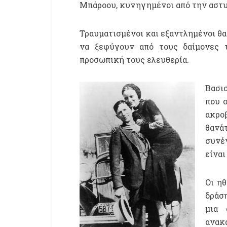
Μπάροου, κυνηγημένοι από την αστυ
Τραυματισμένοι και εξαντλημένοι θα
να ξεφύγουν από τους δαίμονες 
προσωπική τους ελευθερία.
Βασισ
που σ
ακρο
θανά
συνέ
είναι
Οι η
δράσ
μια 
ανακ