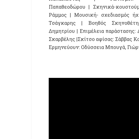
Παπαθεοδώρου | Σκηνικά-κουστούμ
Ράμμος | Μουσική- σχεδιασμός ήχ
Τσάγκαρης | Βοηθός Σκηνοθέτη
Δημητρίου | Επιμέλεια παράστασης:
Σκαρβέλης |Σκίτσο αφίσας: Σάββας Κο
Ερμηνεύουν: Οδύσσεια Μπουγά, Γιώρ