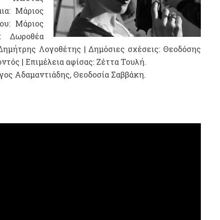
ια: Μάριος
ου: Μάριος
: Δωροθέα
 Δημήτρης Λογοθέτης | Δημόσιες σχέσεις: Θεοδόσης
ντός | Επιμέλεια αφίσας: Ζέττα Τουλή.
γος Αδαμαντιάδης, Θεοδοσία Σαββάκη.