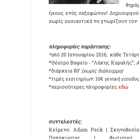
θηρά
ήχους ενός σαξοφώνου! Δημιουργούν
χωρίς ουσιαστικά να γνωρίζουν τον 
πληροφορίες παράστασης:
*α
πό 20 Ιανουαρίου 2016, κάθε Τετάρτ
*Θέατρο Βαφείο - “Λάκης Καραλής”,
Α
*διάρκεια 80’
(χωρίς διάλειμμα)
*τιμές εισιτηρίων: 10€
γενική είσοδο
*περισσότερες πληροφορίες
εδώ
συντελεστές:
Κείμενο: Adam Peck | Σκηνοθεσία
Παπακώστας | Φωτισμοί: