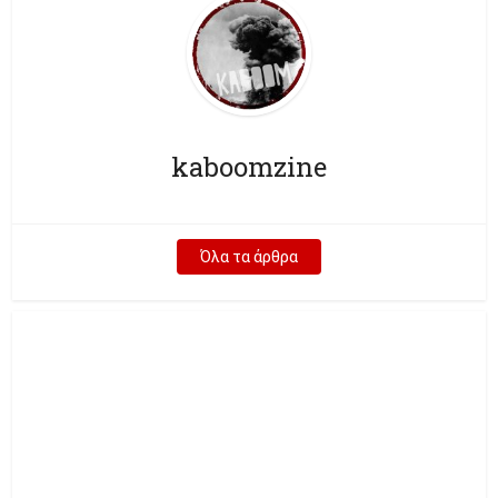
kaboomzine
Όλα τα άρθρα