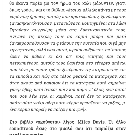
θα έκανα παρέα με τον ήρωα του χόλι μάουντεν, γιατί
όπως γράφω και στο βιβλίο:
«έτσι κι αλλιώς πάντα με τους
χαμένους ήμουνα, αυτούς που προχωρούσαν, ξανάπεφταν,
ξανασηκωνόντουσαν, μετανιώνανε, βουτηγμένοι στα λάθη
ζητούσαν συγγνώμη μέσα στη δυστυχοευτυχία τους,
πνίγανε τις πίκρες τους σε καμιά μπάρα και μετά
ξαναπροσπαθούσαν να φτάσουν την ουτοπία που σιγά μην
την έφταναν, αλλά εκεί αυτοί, ωραίοι άνθρωποι, απ’ αυτούς
έχεις να μάθεις κι όχι απ’ τους νικητές και τους
πετυχημένους, αυτούς τους βαριέσαι στο τέταρτο απάνω,
σου λένε με ποιον τρόπο ξεπέρασαν τις κατραπακιές και
τα εμπόδια και πώς στο τέλος φυσικά τα κατάφεραν, και
όταν ακούς από κάποιον ότι τα κατάφερε αυτό σημαίνει
γκέιμ όβερ, μετά ίνσερτ κόιν και πάμε γι’ άλλα, ενώ αυτοί
που σου λέω εγώ, οι χαμένοι, ποτέ δεν τα κατάφεραν,
οπότε ούτε γκέιμ όβερ ούτε κέρμα χρειάζεται να ρίξεις, μ’
ένα κέρμα μπορείς να παίζεις μια ζωή».
Στο βιβλίο «ακούγεται» λίγος
Miles
Davis. Τι άλλο
soundtrack έχεις στο μυαλό σου ότι ταιριάζει στον