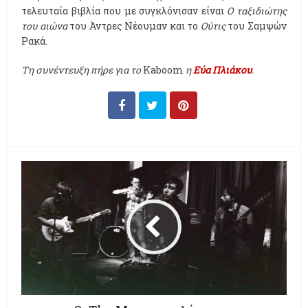
τελευταία βιβλία που με συγκλόνισαν είναι
Ο ταξιδιώτης
του αιώνα
του Άντρες Νέουμαν και το
Ούτις
του Σαμψών
Ρακά.
Τη συνέντευξη πήρε για το
Kaboom
η
Εύα
Πλιάκου
.