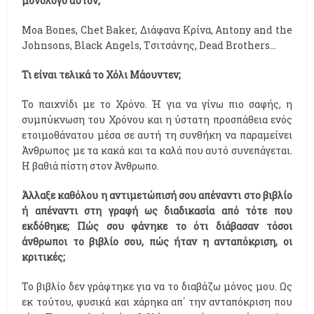
μονόλογο αυτόν;
Μοa Bones, Chet Baker, Διάφανα Κρίνα, Αntony and the
Johnsons, Black Angels, Tσιτσάνης, Dead Brothers…
Τι είναι τελικά το Χόλι Μάουντεν;
Το παιχνίδι με το Χρόνο. Ή για να γίνω πιο σαφής, η
συμπύκνωση του Χρόνου και η ύστατη προσπάθεια ενός
ετοιμοθάνατου μέσα σε αυτή τη συνθήκη να παραμείνει
Άνθρωπος με τα κακά και τα καλά που αυτό συνεπάγεται.
Η βαθιά πίστη στον Άνθρωπο.
Άλλαξε καθόλου η αντιμετώπισή σου απέναντι στο βιβλίο
ή απέναντι στη γραφή ως διαδικασία από τότε που
εκδόθηκε; Πώς σου φάνηκε το ότι διάβασαν τόσοι
άνθρωποι το βιβλίο σου, πώς ήταν η ανταπόκριση, οι
κριτικές;
Το βιβλίο δεν γράφτηκε για να το διαβάζω μόνος μου. Ως
εκ τούτου, φυσικά και χάρηκα απ΄ την ανταπόκριση που