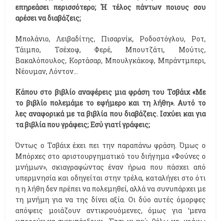
επηρεάσει περισσότερο; Ή τέλος πάντων ποιους σου
αρέσει να διαβάζεις;
Μπολάνιο, Λειβαδίτης, Πισαρνίκ, Ροδοστόγλου, Ροτ,
Τάιμπο, Τσέχοφ, Φερέ, Μπουτζάτι, Μούτις,
Βακαλόπουλος, Κορτάσαρ, Μπουλγκάκοφ, Μπράντμπερι,
Νέουμαν, Λόντον...
Κάπου στο βιβλίο αναφέρεις μια φράση του Τσβάιχ «Με
το βιβλίο πολεμάμε το εφήμερο και τη λήθη». Αυτό το
λες αναφορικά με τα βιβλία που διαβάζεις. Ισχύει και για
τα βιβλία που γράφεις; Εσύ γιατί γράφεις;
Όντως ο Τσβάιχ έχει πει την παραπάνω φράση. Όμως ο
Μπόρχες στο αριστουργηματικό του διήγημα «Φούνες ο
μνήμων», σκιαγραφώντας έναν ήρωα που πάσχει από
υπερμνησία και οδηγείται στην τρέλα, καταλήγει στο ότι
η η λήθη δεν πρέπει να πολεμηθεί, αλλά να συνυπάρχει με
τη μνήμη για να της δίνει αξία. Οι δύο αυτές όμορφες
απόψεις μοιάζουν αντικρουόμενες, όμως για ‘μενα