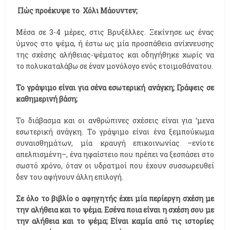
Πώς προέκυψε το Χόλι Μάουντεν;
Μέσα σε 3-4 μέρες, στις Βρυξέλλες. Ξεκίνησε ως ένας
ύμνος στο ψέμα, ή έστω ως μία προσπάθεια ανίχνευσης
της σχέσης αλήθειας-ψέματος και οδηγήθηκε χωρίς να
το πολυκαταλάβω σε έναν μονόλογο ενός ετοιμοθάνατου.
Το γράψιμο είναι για σένα εσωτερική ανάγκη; Γράφεις σε
καθημερινή βάση;
Το διάβασμα και οι ανθρώπινες σχέσεις είναι για ‘μενα
εσωτερική ανάγκη. Το γράψιμο είναι ένα ξεμπούκωμα
συναισθημάτων, μία κραυγή επικοινωνίας –ενίοτε
απελπισμένη–, ένα ηφαίστειο που πρέπει να ξεσπάσει στο
σωστό χρόνο, όταν οι υδρατμοί που έχουν συσσωρευθεί
δεν του αφήνουν άλλη επιλογή.
Σε όλο το βιβλίο ο αφηγητής έχει μία περίεργη σχέση με
την αλήθεια και το ψέμα. Εσένα ποια είναι η σχέση σου με
την αλήθεια και το ψέμα; Είναι καμία από τις ιστορίες