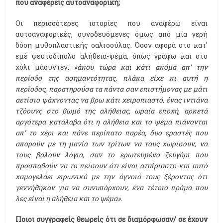
που αναφέρεις αυτοαναφορική;
Οι περισσότερες ιστορίες που αναφέρω είναι
αυτοαναφορικές, συνοδευόμενες όμως από μία γερή
δόση μυθοπλαστικής σαλτσούλας. Όσον αφορά στο κατ’
εμέ ψευτοδίπολο αλήθεια-ψέμα, όπως γράφω και στο
χόλι μάουντεν:
«άκου τώρα και κάτι ακόμα απ’ την
περίοδο της ασημαντότητας, πλάκα είχε κι αυτή η
περίοδος, παρατηρούσα τα πάντα σαν επιστήμονας με μάτι
αετίσιο ψάχνοντας να βρω κάτι χειροπιαστό, ένας ιντιάνα
τζόουνς στο βωμό της αλήθειας, ωραία εποχή, αρκετά
αργότερα κατάλαβα ότι η αλήθεια και το ψέμα πιάνονται
απ’ το χέρι και πάνε περίπατο παρέα, δυο εραστές που
απορούν με τη μανία των τρίτων να τους χωρίσουν, να
τους βάλουν λόγια, σαν το ερωτευμένο ζευγάρι που
προσπαθούν να το πείσουν ότι είναι αταίριαστο και αυτό
χαμογελάει ειρωνικά με την άγνοιά τους ξέροντας ότι
γεννήθηκαν για να συνυπάρχουν, ένα τέτοιο πράμα που
λες είναι η αλήθεια και το ψέμα».
Ποιοι συγγραφείς θεωρείς ότι σε διαμόρφωσαν/ σε έχουν