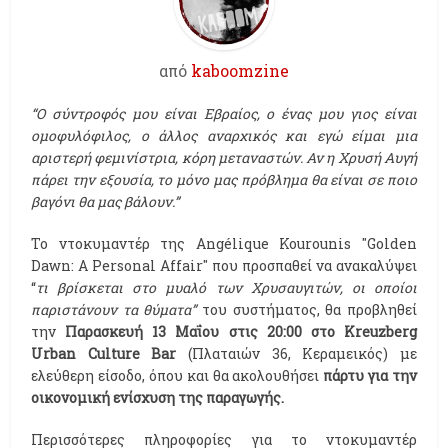
από
kaboomzine
“Ο σύντροφός μου είναι Εβραίος, ο ένας μου γιος είναι
ομοφυλόφιλος, ο άλλος αναρχικός και εγώ είμαι μια
αριστερή φεμινίστρια, κόρη μεταναστών. Αν η Χρυσή Αυγή
πάρει την εξουσία, το μόνο μας πρόβλημα θα είναι σε ποιο
βαγόνι θα μας βάλουν.”
Το ντοκυμαντέρ της Angélique Kourounis "Golden
Dawn: A Personal Affair" που προσπαθεί να ανακαλύψει
“
τι βρίσκεται στο μυαλό των Χρυσαυγιτών, οι οποίοι
παριστάνουν τα θύματα”
του συστήματος, θα προβληθεί
την
Παρασκευή 13 Μαΐου στις 20:00 στο Kreuzberg
Urban Culture Bar
(Πλαταιών 36, Κεραμεικός)
με
ελεύθερη είσοδο, όπου και θα ακολουθήσει
πάρτυ για την
οικονομική ενίσχυση της παραγωγής.
Περισσότερες πληροφορίες για το ντοκυμαντέρ