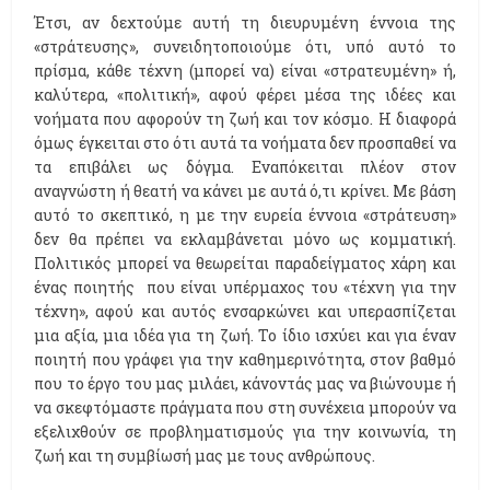
Έτσι, αν δεχτούμε αυτή τη διευρυμένη έννοια της
«στράτευσης», συνειδητοποιούμε ότι, υπό αυτό το
πρίσμα, κάθε τέχνη (μπορεί να) είναι «στρατευμένη» ή,
καλύτερα, «πολιτική», αφού φέρει μέσα της ιδέες και
νοήματα που αφορούν τη ζωή και τον κόσμο. Η διαφορά
όμως έγκειται στο ότι αυτά τα νοήματα δεν προσπαθεί να
τα επιβάλει ως δόγμα. Εναπόκειται πλέον στον
αναγνώστη ή θεατή να κάνει με αυτά ό,τι κρίνει. Με βάση
αυτό το σκεπτικό, η με την ευρεία έννοια «στράτευση»
δεν θα πρέπει να εκλαμβάνεται μόνο ως κομματική.
Πολιτικός μπορεί να θεωρείται παραδείγματος χάρη και
ένας ποιητής που είναι υπέρμαχος του «τέχνη για την
τέχνη», αφού και αυτός ενσαρκώνει και υπερασπίζεται
μια αξία, μια ιδέα για τη ζωή. To ίδιο ισχύει και για έναν
ποιητή που γράφει για την καθημερινότητα, στον βαθμό
που το έργο του μας μιλάει, κάνοντάς μας να βιώνουμε ή
να σκεφτόμαστε πράγματα που στη συνέχεια μπορούν να
εξελιχθούν σε προβληματισμούς για την κοινωνία, τη
ζωή και τη συμβίωσή μας με τους ανθρώπους.