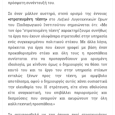
πρόσφατη συνέντευξή του.
Σε έναν μάλλον αυστηρό, στενό ορισμό της έννοιας
«στρατευμένη τέχνη»
στο
Λεξικό Λογοτεχνικών Όρων
του Παιδαγωγικού Ινστιτούτου σημειώνεται ότι: «Με
τον όρο "στρατευμένη τέχνη" χαρακτηρίζουμε συνήθως
τα έργα που έχουν ολοφάνερα στρατευθεί στην υπηρεσία
ενός συγκεκριμένου πολιτικού στόχου. Με άλλα λόγια,
πρόκειται για έργα που έχουν γραφεί με βάση έναν
προκαθορισμένο στόχο και όλη τους η προσπάθεια
συνίσταται στο να προπαγανδίσουν μια ορισμένη
ιδεολογία, με κίνδυνο όμως ο δημιουργός να θέσει τον
εαυτό του και το έργο του στην υπηρεσία στόχων
εντελώς ξένων προς την τέχνη, με αμφίβολο
αποτέλεσμα, αφού ο δημιουργός αυτός χάνει ουσιαστικά
την ελευθερία του. Η στράτευση, είτε είναι εθελούσια
είτε αναγκαστική, του επιβάλλει περιορισμούς και
δεσμεύσεις που αναιρούν και ακυρώνουν την όλη
καλλιτεχνική προσπάθεια.»
Σε αντιπαραβολή με την άποψη περί στρατευμένης