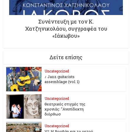
Συνέντευξη με τον Κ.
Χατζηνικολάου, συγγραφέα του
«Ιάκωβου»
Δείτε επίσης
Uncategorized
♪ Jazz guitarists
assemblage (vol. 1)
Uncategorized
θεατρικές στιγμές της
χρονιάς: "Ανεπίδεκτη
διόρθωσ
Uncategorized
VI: Η Βομβάη και το μετρό