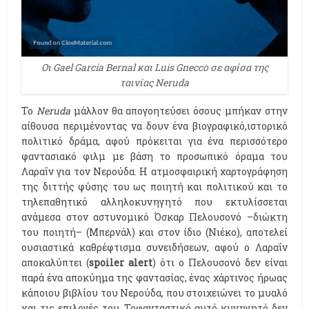
Οι Gael Garcia Bernal και Luis Gnecco σε αφίσα της
ταινίας Neruda
Το
Neruda
μάλλον θα απογοητεύσει όσους μπήκαν στην
αίθουσα περιμένοντας να δουν ένα βιογραφικό,ιστορικό
πολιτικό δράμα, αφού πρόκειται για ένα περισσότερο
φαντασιακό φιλμ με βάση το προσωπικό όραμα του
Λαραΐν για τον Νερούδα. Η ατμοσφαιρική χαρτογράφηση
της διττής φύσης του ως ποιητή και πολιτικού και το
τηλεπαθητικό αλληλοκυνηγητό που εκτυλίσσεται
ανάμεσα στον αστυνομικό Όσκαρ Πελουσονό –διώκτη
του ποιητή– (Μπερνάλ) και στον ίδιο (Νιέκο), αποτελεί
ουσιαστικά καθρέφτισμα συνειδήσεων, αφού ο Λαραΐν
αποκαλύπτει (
spoiler alert
) ότι ο Πελουσονό δεν είναι
παρά ένα αποκύημα της φαντασίας, ένας χάρτινος ήρωας
κάποιου βιβλίου του Νερούδα, που στοιχειώνει το μυαλό
και τις επιλογές του. Toφανταστικό αυτό κυνηγητό δεν