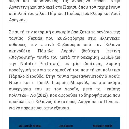
χώρα και διαβαίνοντας τις Άνδεις,να φθάσει στην
Αργεντινή και από εκεί στο Παρίσι, όπου τον περιμένουν
οι παλιοί του φίλοι, Πάμπλο Πικάσο, Πολ Ελυάρ και Λουί
Αραγκόν.
Σε αυτή την ιστορική συγκυρία βασίζεται το σενάριο της
ταινίας Neruda που κυκλοφόρησε στις ελληνικές
αίθουσες τον φετινό Φεβρουάριο από τον Χιλιανό
σκηνοθέτη Πάμπλο Λαραΐν (δεύτερη φετινή
«βιογραφική» ταινία του, μετά την οσκαρική
Jackie
με
την Natalie Portman), σε μία ιδιαίτερη, λυρική
προσέγγισή του για τον ομοεθνή του ποιητή και πολιτικό
Πάμπλο Νερούδα. Στην ταινία πρωταγωνιστούν ο Λουίς
Νιέκο και ο Γκαέλ Γκαρσία Μπερνάλ, σε μία ακόμα
συνεργασία του με τον Λαραΐν, μετά το –επίσης
πολιτικό–
ΝΟ
(2012), που αφορούσε το δημοψήφισμα που
προκάλεσε ο Χιλιανός δικτάτορας Αουγκούστο Πινοσέτ
για να παραμείνει στην εξουσία.