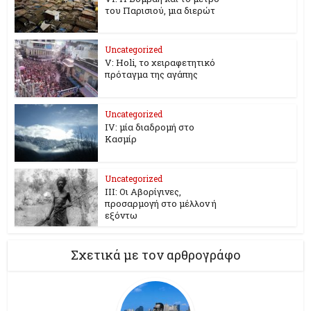
του Παρισιού, μια διερώτ
Uncategorized
V: Holi, το χειραφετητικό
πρόταγμα της αγάπης
Uncategorized
ΙV: μία διαδρομή στο
Κασμίρ
Uncategorized
IΙΙ: Οι Αβορίγινες,
προσαρμογή στο μέλλον ή
εξόντω
Σχετικά με τον αρθρογράφο