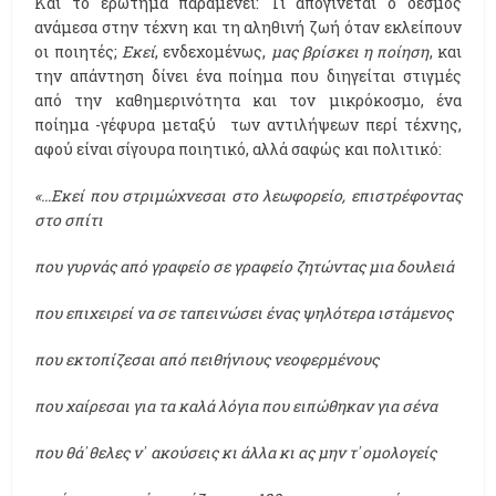
Και το ερώτημα παραμένει: Τι απογίνεται ο δεσμός
ανάμεσα στην τέχνη και τη αληθινή ζωή όταν εκλείπουν
οι ποιητές;
Εκεί
, ενδεχομένως,
μας βρίσκει η ποίηση
, και
την απάντηση δίνει ένα ποίημα που διηγείται στιγμές
από την καθημερινότητα και τον μικρόκοσμο, ένα
ποίημα -γέφυρα μεταξύ των αντιλήψεων περί τέχνης,
αφού είναι σίγουρα ποιητικό, αλλά σαφώς και πολιτικό:
«…Εκεί που στριμώχνεσαι στο λεωφορείο, επιστρέφοντας
στο σπίτι
που γυρνάς από γραφείο σε γραφείο ζητώντας μια δουλειά
που επιχειρεί να σε ταπεινώσει ένας ψηλότερα ιστάμενος
που εκτοπίζεσαι από πειθήνιους νεοφερμένους
που χαίρεσαι για τα καλά λόγια που ειπώθηκαν για σένα
που θά᾽θελες ν᾽ ακούσεις κι άλλα κι ας μην τ᾽ομολογείς