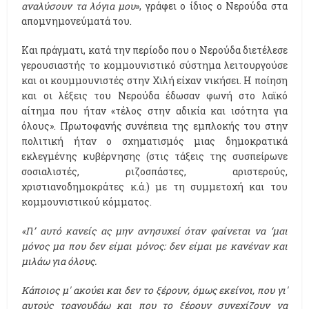
αναλύσουν τα λόγια μου
», γράφει ο ίδιος ο Νερούδα στα
απομνημονεύματά του.
Και πράγματι, κατά την περίοδο που ο Νερούδα διετέλεσε
γερουσιαστής το κομμουνιστικό σύστημα λειτουργούσε
και οι κουμμουνιστές στην Χιλή είχαν νικήσει. Η ποίηση
και οι λέξεις του Νερούδα έδωσαν φωνή στο λαϊκό
αίτημα που ήταν «τέλος στην αδικία και ισότητα για
όλους». Πρωτοφανής συνέπεια της εμπλοκής του στην
πολιτική ήταν ο σχηματισμός μιας δημοκρατικά
εκλεγμένης κυβέρνησης (στις τάξεις της συσπείρωνε
σοσιαλιστές, ριζοσπάστες, αριστερούς,
χριστιανοδημοκράτες κ.ά.) με τη συμμετοχή και του
κομμουνιστικού κόμματος.
«Γι’ αυτό κανείς ας μην ανησυχεί όταν φαίνεται να ‘μαι
μόνος μα που δεν είμαι μόνος: δεν είμαι με κανέναν και
μιλάω για όλους.
Κάποιος μ' ακούει και δεν το ξέρουν, όμως εκείνοι, που γι'
αυτούς τραγουδάω και που το ξέρουν συνεχίζουν να