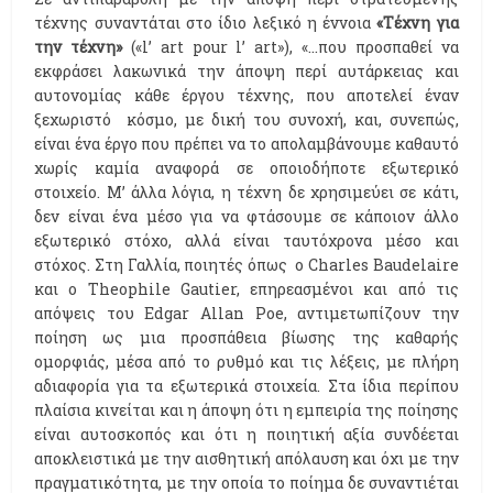
τέχνης συναντάται στο ίδιο λεξικό η έννοια
«Τέχνη για
την τέχνη»
(«l’ art pour l’ art»), «…που προσπαθεί να
εκφράσει λακωνικά την άποψη περί αυτάρκειας και
αυτονομίας κάθε έργου τέχνης, που αποτελεί έναν
ξεχωριστό κόσμο, με δική του συνοχή, και, συνεπώς,
είναι ένα έργο που πρέπει να το απολαμβάνουμε καθαυτό
χωρίς καμία αναφορά σε οποιοδήποτε εξωτερικό
στοιχείο. Μ’ άλλα λόγια, η τέχνη δε χρησιμεύει σε κάτι,
δεν είναι ένα μέσο για να φτάσουμε σε κάποιον άλλο
εξωτερικό στόχο, αλλά είναι ταυτόχρονα μέσο και
στόχος. Στη Γαλλία, ποιητές όπως ο Charles Baudelaire
και ο Theophile Gautier, επηρεασμένοι και από τις
απόψεις του Edgar Allan Poe, αντιμετωπίζουν την
ποίηση ως μια προσπάθεια βίωσης της καθαρής
ομορφιάς, μέσα από το ρυθμό και τις λέξεις, με πλήρη
αδιαφορία για τα εξωτερικά στοιχεία. Στα ίδια περίπου
πλαίσια κινείται και η άποψη ότι η εμπειρία της ποίησης
είναι αυτοσκοπός και ότι η ποιητική αξία συνδέεται
αποκλειστικά με την αισθητική απόλαυση και όχι με την
πραγματικότητα, με την οποία το ποίημα δε συναντιέται