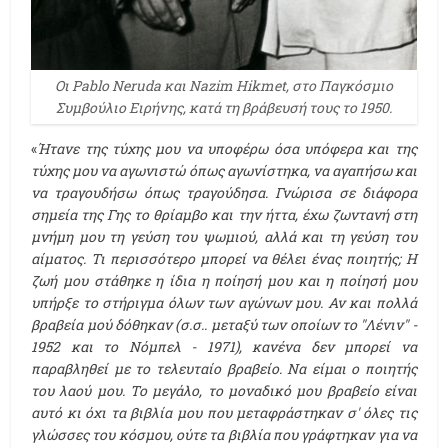
Οι Pablo Neruda και Nazim Hikmet, στο Παγκόσμιο
Συμβούλιο Ειρήνης, κατά τη βράβευσή τους το 1950.
«
Ήτανε της τύχης μου να υποφέρω όσα υπόφερα και της
τύχης μου να αγωνιστώ όπως αγωνίστηκα, να αγαπήσω και
να τραγουδήσω όπως τραγούδησα. Γνώρισα σε διάφορα
σημεία της Γης το θρίαμβο και την ήττα, έχω ζωντανή στη
μνήμη μου τη γεύση του ψωμιού, αλλά και τη γεύση του
αίματος. Τι περισσότερο μπορεί να θέλει ένας ποιητής; Η
ζωή μου στάθηκε η ίδια η ποίησή μου και η ποίησή μου
υπήρξε το στήριγμα όλων των αγώνων μου. Αν και πολλά
βραβεία μού δόθηκαν (σ.σ.. μεταξύ των οποίων το "Λένιν" -
1952 και το Νόμπελ - 1971), κανένα δεν μπορεί να
παραβληθεί με το τελευταίο βραβείο. Να είμαι ο ποιητής
του λαού μου. Το μεγάλο, το μοναδικό μου βραβείο είναι
αυτό κι όχι τα βιβλία μου που μεταφράστηκαν σ' όλες τις
γλώσσες του κόσμου, ούτε τα βιβλία που γράφτηκαν για να