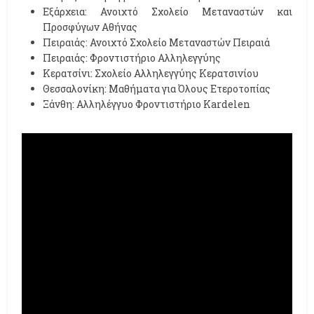
Εξάρχεια: Ανοιχτό Σχολείο Μεταναστών και
Προσφύγων Αθήνας
Πειραιάς: Ανοιχτό Σχολείο Μεταναστών Πειραιά
Πειραιάς: Φροντιστήριο Αλληλεγγύης
Κερατσίνι: Σχολείο Αλληλεγγύης Κερατσινίου
Θεσσαλονίκη: Μαθήματα για Όλους Ετεροτοπίας
Ξάνθη: Αλληλέγγυο Φροντιστήριο Kardelen