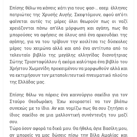
Επίσης θέλω να κάνεις κάτι για τους φασ-… εεεμ έλληνες
πατριώτες της Χρυσής Αυγής. Σκεφτόμουν, αφού απ’ότι
φαίνεται αυτές τις μέρες όλοι θεωρούν πως οι ναζί
χρειάζονται πάνω απ’όλα μόρφωση και αγάπη, πως θα
μπορούσες να αφήσεις σε όλους από ένα αρκουδάκι της
αγάπης, για να του τρίβουν την κοιλίτσα τις δύσκολες
μέρες του χειμώνα αλλά και από ένα αντίτυπο από το
τελευταίο βιβλίο της μεγάλης ελληνίδας διανοήτριας
Σώτης Τριανταφύλλου ή ακόμα καλύτερα ένα βιβλίο του
Χρήστου Χωμενίδη προκειμένου να μορφωθούν αλλά και
να εκτιμήσουν τον μεταπολιτευτικό πνευματικό πλούτο
της Ελλάδας μας.
Επίσης θέλω να πάρεις ένα καινούργιο σακίδιο για τον
Σταύρο Θεοδωράκη. Έχω κουραστεί να τον βλέπω
συνεχώς με το ίδιο. Αν και νομίζω πως θα σου ζητήσει ο
ίδιος σακίδιο σε μια μελλοντική συνέντευξη του μαζί
σου.
Τώρα όσον αφορά τα δικά μου. Θα ήθελα, άγιε Βασίλη μου,
αν μπορείς να μας δώσεις πίσω την Βίλα Αμαλίας και