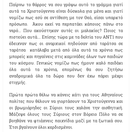
Παίρνω το θάρρος να σου γράψω αυτό το γράμμα γιατί
αυτά τα Χριστούγεννα είναι δύσκολα για μένα και γιατί
νομίζω πως εσύ σε αντίθεση με τον Θεό, είσαι υπαρκτό
πρόσωπο. Άκου εκεί να περπατάει κάποιος πάνω στο
νερό… Που ακούστηκαν αυτές οι μαλακίες? Ποιος τα
πιστεύει αυτά…. Επίσης τώρα με τα δελτία του ΑΝΤ1 που
έδειχναν πως οι αναρχικοί πηδούσαν από ταράτσα σε
ταράτσα κατάλαβα μετά από όλα αυτά τα χρόνια πως
μπορείς και πηγαίνεις στις καμινάδες όλων των παιδιών
του κόσμου. Γενικώς νομίζω πως ήμουν καλό παιδάκι
όλα αυτά τα χρόνια, επομένως θα σου ζητήσω
αναδρομικά όλα τα δώρα που δεν έχω πάρει μέχρι
στιγμής.
Πρώτα πρώτα θέλω να κάνεις κάτι για τους Αθηναίους
πολίτες που θέλουν να γιορτάσουν τα Χριστούγεννα και
οι βρωμιάρηδες οι Σύριοι τους χαλάνε την αισθητική.
Μάζεψε όλους τους Σύριους στον Βόρειο Πόλο να σε
βοηθάνε να φτιάχνεις παιχνίδια μαζί με τα ξωτικά σου.
Έτσι βγαίνουν όλοι κερδισμένοι.