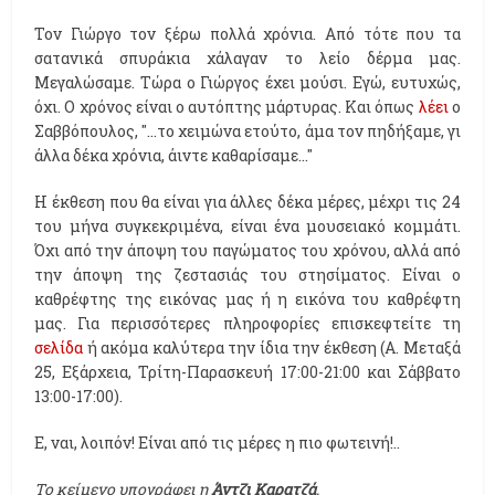
Τον Γιώργο τον ξέρω πολλά χρόνια. Από τότε που τα
σατανικά σπυράκια χάλαγαν το λείο δέρμα μας.
Μεγαλώσαμε. Τώρα ο Γιώργος έχει μούσι. Εγώ, ευτυχώς,
όχι. Ο χρόνος είναι ο αυτόπτης μάρτυρας. Και όπως
λέει
ο
Σαββόπουλος, "...το χειμώνα ετούτο, άμα τον πηδήξαμε, γι
άλλα δέκα χρόνια, άιντε καθαρίσαμε..."
Η έκθεση που θα είναι για άλλες δέκα μέρες, μέχρι τις 24
του μήνα συγκεκριμένα, είναι ένα μουσειακό κομμάτι.
Όχι από την άποψη του παγώματος του χρόνου, αλλά από
την άποψη της ζεστασιάς του στησίματος. Είναι ο
καθρέφτης της εικόνας μας ή η εικόνα του καθρέφτη
μας. Για περισσότερες πληροφορίες επισκεφτείτε τη
σελίδα
ή ακόμα καλύτερα την ίδια την έκθεση (Α. Μεταξά
25, Εξάρχεια, Τρίτη-Παρασκευή 17:00-21:00 και Σάββατο
13:00-17:00).
Ε, ναι, λοιπόν! Είναι από τις μέρες η πιο φωτεινή!..
Το κείμενο υπογράφει η
Άντζι Καρατζά
.