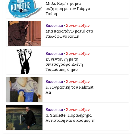
Μπλε Κομήτης: μια
συζήτηση με τον Γιώργο
Γούση
Εικαστικά
•
Συνεντεύξεις
Μια παραπάνω ματιά στα
Γαλλόφωνα Κόμικ
Εικαστικά
•
Συνεντεύξεις
Συνέντευξη με τη
σκιτσογράφο Ελένη
Τωμαδάκη, δημιο
Εικαστικά
•
Συνεντεύξεις
Η ζωγραφική του Rahmat
Ali
Εικαστικά
•
Συνεντεύξεις
G. Sholette: Παραλήρημα,
Αντίσταση και ο κόσμος τη