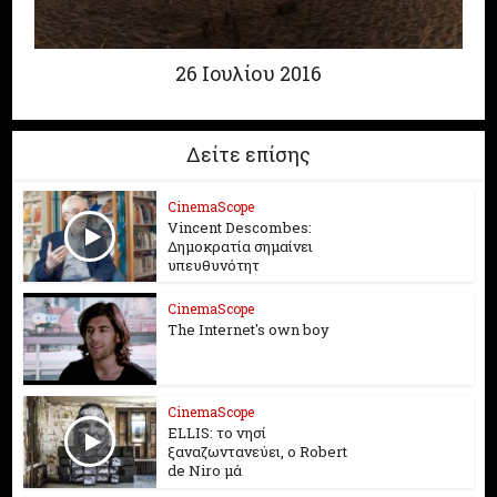
26 Ioυλίου 2016
Δείτε επίσης
CinemaScope
Vincent Descombes:
Δημοκρατία σημαίνει
υπευθυνότητ
CinemaScope
The Internet's own boy
CinemaScope
ELLIS: το νησί
ξαναζωντανεύει, o Robert
de Niro μά