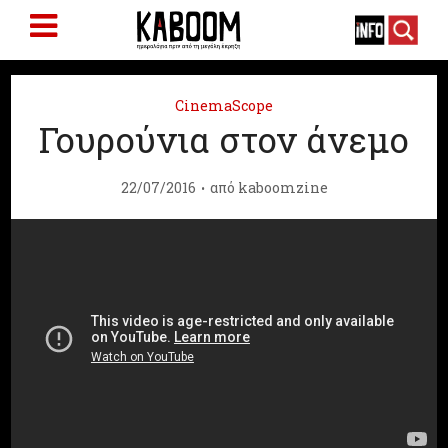
CinemaScope
Γουρούνια στον άνεμο
22/07/2016
από
kaboomzine