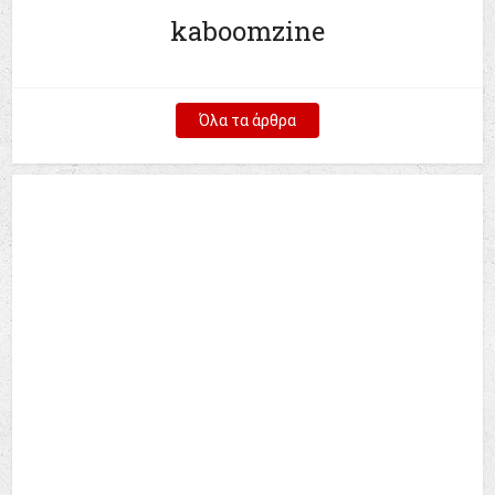
kaboomzine
Όλα τα άρθρα