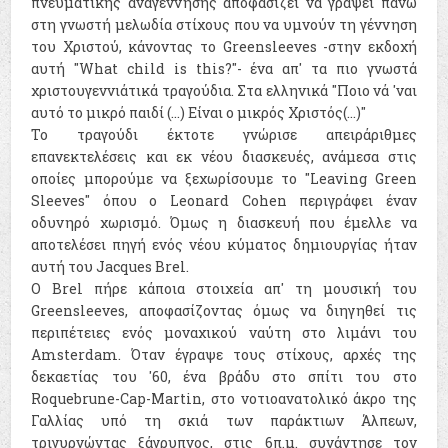
πνευματικής αναγέννησης αποφασίζει να γράψει πάνω
στη γνωστή μελωδία στίχους που να υμνούν τη γέννηση
του Χριστού, κάνοντας το Greensleeves -στην εκδοχή
αυτή "What child is this?"- ένα απ' τα πιο γνωστά
χριστουγεννιάτικά τραγούδια. Στα ελληνικά "Ποιο νά 'ναι
αυτό το μικρό παιδί (...) Είναι ο μικρός Χριστός(...)"
Το τραγούδι έκτοτε γνώρισε απειράριθμες
επανεκτελέσεις και εκ νέου διασκευές, ανάμεσα στις
οποίες μπορούμε να ξεχωρίσουμε το "Leaving Green
Sleeves" όπου ο Leonard Cohen περιγράφει έναν
οδυνηρό χωρισμό. Όμως η διασκευή που έμελλε να
αποτελέσει πηγή ενός νέου κύματος δημιουργίας ήταν
αυτή του Jacques Brel.
O Brel πήρε κάποια στοιχεία απ' τη μουσική του
Greensleeves, αποφασίζοντας όμως να διηγηθεί τις
περιπέτειες ενός μοναχικού ναύτη στο λιμάνι του
Amsterdam. Όταν έγραψε τους στίχους, αρχές της
δεκαετίας του '60, ένα βράδυ στο σπίτι του στο
Roquebrune-Cap-Martin, στο νοτιοανατολικό άκρο της
Γαλλίας υπό τη σκιά των παράκτιων Άλπεων,
τριγυρνώντας ξάγρυπνος, στις 6π.μ. συνάντησε τον