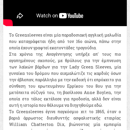
To Greensleeves είναι μία παραδοσιακή αγγλική μελωδία
που καταγράφεται ήδη από τον 16ο αιώνα, πάνω στην
οποία έχουν γραφτεί εκατοντάδες τραγούδια.
Στα χρόνια της Αναγέννησης υπήρξε απ' τους πιο
αγαπημένους σκοπούς, με θρύλους για την έμπνευση
των λαϊκών βάρδων για την Lady Green Sleeves, μία
γυναίκα του δρόμου που αιχμαλώτιζε τις καρδιές όσων
την έβλεπαν, παράλληλα με την εκδοχή ότι επρόκειτο για
σύνθεση του ερωτευμένου Ερρίκου του 8ου για την
μετέπειτα σύζυγό του, τη βασίλισσα Anne Boylen, την
οποία στο τέλος εκτέλεσε για προδοσία, αλλά δεν είναι
αυτή η ιστορία που θέλουμε να διηγηθούμε εδώ.
Το Greensleeves έγινε παγκόσμιο χιτ το 1865, όταν ο
βαριά άρρωστος διευθυντής ασφαλιστικής εταιρίας
William Chatterton Dix, βιώνοντας μία εμπειρία