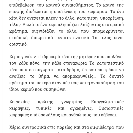
επιβεβαίωση του κοινού συναισθήματος. Το κοινό της
επαφής διαδέχεται η αποξένωση του χωρισμού. Το ένα
χέρι δεν ανέχεται πλέον το άλλο, καταπίεση, υποχρέωση,
τέλος. Δειλά το ένα χέρι πλησιάζει ελπίζοντας στο αρχικό
κράτημα, αιφνιδιάζει το άλλο, που απομακρύνεται
σταδιακά, διακριτικά... ενίοτε ενοχικά. Το τέλος είναι
οριστικό.
Χέρια γονέων. Το δροσερό χέρι της μητέρας που απαλύνει
τον κάθε πόνο, την κάθε στεναχώρια. Το καταπιεστικό
χέρι που σε συγκρατεί στο δρόμο, δε σου επιτρέπει να
ανοίξεις το βήμα, να απομακρυνθείς... Το δυνατό
κράτημα του πατέρα όταν πέφτεις και η ανακούφιση του
ίδιου χεριού που σε σηκώνει.
Χειραψίες πρώτης γνωριμίας. Επαγγελματικές
χειραψίες, τυπικές και αγχωμένες. Ουσιαστικές
χειραψίες από δασκάλους και ανθρώπους που σέβεσαι.
Χέρια συντροφικά στις πορείες και στα αμφιθέατρα, που