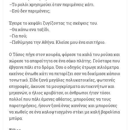
–
Το ρολόι χρησιμεύει όταν περιμένεις κάτι.
–
Εσύ δεν περιμένεις;
Έγειρε το κεφάλι ζυγίζοντας τις σκέψεις του.
–
Θα κάνω ενα ταξίδι.
–
Για πού;
–
Πεθύμησα την Αθήνα. Κλείσε μου ένα εισιτήριο.
Ο Τάσος πήγε στον κουρέα, φόρεσε τα καλά του ρούχα και
χώρεσε τα απαραίτητα σε ένα σάκο πλάτης. Γούσταρε που
έβγαινε πάλι στο δρόμο. Όσο ο οδηγός έτρωγε χιλιόμετρα
εκείνος ένιωθε κάτι να πεταρίζει σαν να δοκίμασε κάποιο
τονωτικό. Είδε ξανά μεγάλες πολυκατοικίες, φωτεινές
επιγραφές, άκουσε τα μουγκρίσματα αυτοκινήτων και
μηχανών, ο ήλιος κρυβόταν, οι άνθρωποι ήταν τόσοι
πολλοί που πάλι έμενες αθέατος, μπορούσες να τους
παρατηρήσεις, ήσουν ξανά ένας κανένας και μπορούσες
να χωθείς σε ένα καλοφτιαγμένο στέκι με καλή βαρελίσια
μπύρα.