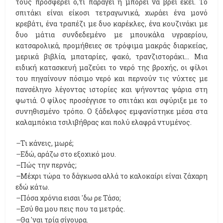
τούς προσφέρει ό,τι παράγει ή μπορεί να βρει εκεί. Το
σπιτάκι είναι είκοσι τετραγωνικά, χωράει ένα μονό
κρεβάτι, ένα τραπέζι με δυο καρέκλες, ένα κουζινάκι με
δυο μάτια συνδεδεμένο με μπουκάλα υγραερίου,
κατσαρολικά, προμήθειες σε τρόφιμα μακράς διαρκείας,
μερικά βιβλία, μπαταρίες, φακό, τρανζιστοράκι... Μια
ειδική κατασκευή μαζεύει το νερό της βροχής, οι φίλοι
του πηγαίνουν πόσιμο νερό και περνούν τις νύχτες με
πανσέληνο λέγοντας ιστορίες και ψήνοντας ψάρια στη
φωτιά. Ο φίλος προσέγγισε το σπιτάκι και σφύριξε με το
συνηθισμένο τρόπο. Ο ξάδελφος εμφανίστηκε μέσα στα
καλαμπόκια τσιλιβήθρας και πολύ ελαφρά ντυμένος.
–
Τι κάνεις, μωρέ;
–
Εδώ, αράζω στο εξοχικό μου.
–
Πώς την περνάς;
–
Μέχρι τώρα το δάγκωσα αλλά το καλοκαίρι είναι ζάχαρη
εδώ κάτω.
–
Πόσα χρόνια εισαι 'δω ρε Τάσο;
–
Εσύ θα μου πεις που τα μετράς.
–
Θα 'ναι τρία σίγουρα.