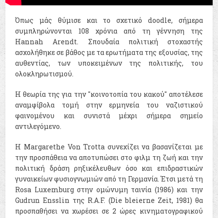
Όπως μάς θύμισε και το σχετικό doodle, σήμερα
συμπληρώνονται 108 χρόνια από τη γέννηση της
Hannah Arendt. Σπουδαία πολιτική στοχαστής
ασχολήθηκε σε βάθος με τα ερωτήματα της εξουσίας, της
αυθεντίας, των υποκειμένων της πολιτικής, του
ολοκληρωτισμού.
Η θεωρία της για την "κοινοτοπία του κακού" αποτέλεσε
αναμφίβολα τομή στην ερμηνεία του ναζιστικού
φαινομένου και συνιστά μέχρι σήμερα σημείο
αντιλεγόμενο.
Η Margarethe Von Trotta συνεχίζει να βασανίζεται με
την προσπάθεια να αποτυπώσει στο φιλμ τη ζωή και την
πολιτική δράση ρηξικέλευθων όσο και επιδραστικών
γυναικείων φυσιογνωμιών από τη Γερμανία. Έτσι μετά τη
Rosa Luxemburg στην ομώνυμη ταινία (1986) και την
Gudrun Ensslin της R.A.F. (Die bleierne Zeit, 1981) θα
προσπαθήσει να χωρέσει σε 2 ώρες κινηματογραφικού