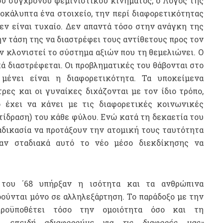
ου σύγχρονου φεμινιστικού κινήματος, ο Λόγος της
οκάλυπτα ένα στοιχείο, την περί διαφορετικότητας
εν είναι τυχαίο. Δεν απαντά τόσο στην ανάγκη της
ην τάση της να διαστρέφει τους αντίθετους προς τον
ν κλονιστεί το σύστημα αξιών που τη θεμελιώνει. Ο
κά διαστρέφεται. Οι προβληματικές του θάβονται στο
μένει είναι η διαφορετικότητα. Τα υποκείμενα
τρες και οι γυναίκες διχάζονται με τον ίδιο τρόπο,
 έχει να κάνει με τις διαφορετικές κοινωνικές
ντίδραση) του κάθε φύλου. Ενώ κατά τη δεκαετία του
ιαδικασία να προτάξουν την ατομική τους ταυτότητα
δαν σταδιακά αυτό το νέο μέσο διεκδίκησης να
 του ΄68 υπήρξαν η ισότητα και τα ανθρώπινα
οούνται μόνο σε αλληλεξάρτηση. Το παράδοξο με την
προϋποθέτει τόσο την ομοιότητα όσο και τη
ι, επειδή αδιαφορούμε για τις διαφορές μας»