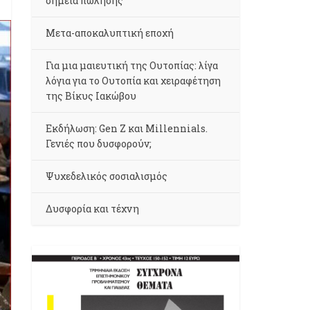
σημεία πώλησης
Μετα-αποκαλυπτική εποχή
Για μια μαιευτική της Ουτοπίας: λίγα
λόγια για το Ουτοπία και χειραφέτηση
της Βίκυς Ιακώβου
Εκδήλωση: Gen Z και Millennials.
Γενιές που δυσφορούν;
Ψυχεδελικός σοσιαλισμός
Δυσφορία και τέχνη