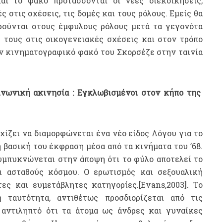
ι το φακό προτάσσονται οι νέες διεκδικήσεις,
 στις σχέσεις, τις δομές και τους ρόλους. Εμείς θα
ρούνται στους έμφυλους ρόλους μετά τα γεγονότα
 τους στις οικογενειακές σχέσεις και στον τρόπο
ν κινηματογραφικό φακό του Σκορσέζε στην ταινία
νωνική ακινησία : Εγκλωβισμένοι στον κήπο της
ρχίζει να διαμορφώνεται ένα νέο είδος Λόγου για το
η βασική του έκφραση μέσα από τα κινήματα του ’68.
υμπυκνώνεται στην άποψη ότι το φύλο αποτελεί το
ι ασταθούς κόσμου. Ο ερωτισμός και σεξουαλική
ες και ευμετάβλητες κατηγορίες.[Evans,2003]. Το
 ταυτότητα, αντιθέτως προσδιορίζεται από τις
 αντιληπτό ότι τα άτομα ως άνδρες και γυναίκες