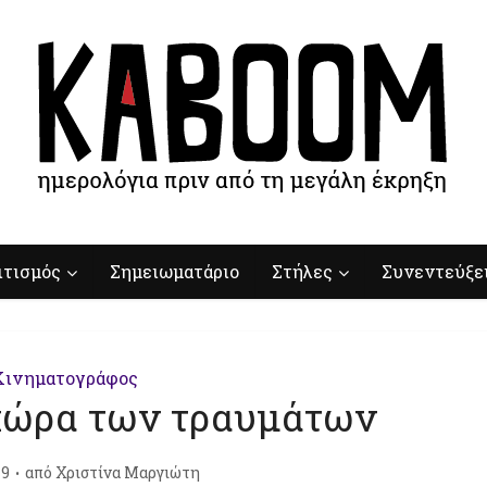
ιτισμός
Σημειωματάριο
Στήλες
Συνεντεύξε
Κινηματογράφος
 χώρα των τραυμάτων
19
από
Χριστίνα Μαργιώτη