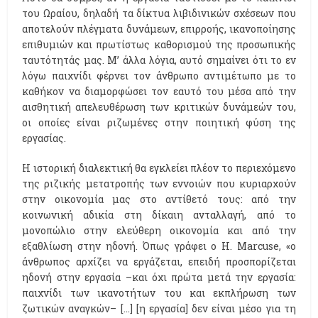
του Ωραίου, δηλαδή τα δίκτυα λιβιδινικών σχέσεων που
αποτελούν πλέγματα δυνάμεων, επιρροής, ικανοποίησης
επιθυμιών και πρωτίστως καθορισμού της προσωπικής
ταυτότητάς μας. Μ’ άλλα λόγια, αυτό σημαίνει ότι το εν
λόγω παιχνίδι φέρνει τον άνθρωπο αντιμέτωπο με το
καθήκον να διαμορφώσει τον εαυτό του μέσα από την
αισθητική απελευθέρωση των κριτικών δυνάμεών του,
οι οποίες είναι ριζωμένες στην ποιητική φύση της
εργασίας.
Η ιστορική διαλεκτική θα εγκλείει πλέον το περιεχόμενο
της ριζικής μετατροπής των εννοιών που κυριαρχούν
στην οικονομία μας στο αντίθετό τους: από την
κοινωνική αδικία στη δίκαιη ανταλλαγή, από το
μονοπώλιο στην ελεύθερη οικονομία και από την
εξαθλίωση στην ηδονή. Όπως γράφει ο Η. Μarcuse, «ο
άνθρωπος αρχίζει να εργάζεται, επειδή προσπορίζεται
ηδονή στην εργασία –και όχι πρώτα μετά την εργασία:
παιχνίδι των ικανοτήτων του και εκπλήρωση των
ζωτικών αναγκών– [...] [η εργασία] δεν είναι μέσο για τη