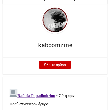
kaboomzine
Όλα τα άρθρα