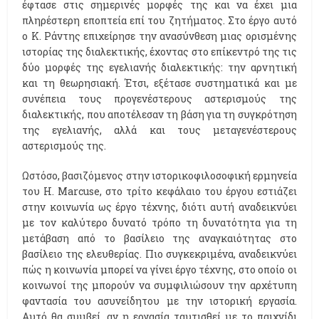
έφτασε στις σημερινές μορφές της και να έχει μια
πληρέστερη εποπτεία επί του ζητήματος. Στο έργο αυτό
ο Κ. Ράντης επιχείρησε την ανασύνθεση μιας ορισμένης
ιστορίας της διαλεκτικής, έχοντας στο επίκεντρό της τις
δύο μορφές της εγελιανής διαλεκτικής: την αρνητική
και τη θεωρησιακή. Έτσι, εξέτασε συστηματικά και με
συνέπεια τους προγενέστερους αστερισμούς της
διαλεκτικής, που αποτέλεσαν τη βάση για τη συγκρότηση
της εγελιανής, αλλά και τους μεταγενέστερους
αστερισμούς της.
Ωστόσο, βασιζόμενος στην ιστορικοφιλοσοφική ερμηνεία
του H. Marcuse, στο τρίτο κεφάλαιο του έργου εστιάζει
στην κοινωνία ως έργο τέχνης, διότι αυτή αναδεικνύει
με τον καλύτερο δυνατό τρόπο τη δυνατότητα για τη
μετάβαση από το βασίλειο της αναγκαιότητας στο
βασίλειο της ελευθερίας. Πιο συγκεκριμένα, αναδεικνύει
πώς η κοινωνία μπορεί να γίνει έργο τέχνης, στο οποίο οι
κοινωνοί της μπορούν να συμφιλιώσουν την αρχέτυπη
φαντασία του ασυνείδητου με την ιστορική εργασία.
Αυτό θα συμβεί, αν η εργασία ταυτισθεί με το παιχνίδι