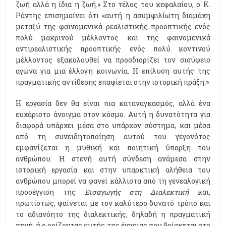
ζωή αλλά η ίδια η ζωή.» Στο τέλος του κεφαλαίου, ο Κ.
Ράντης επισημαίνει ότι «αυτή η ασυμφιλίωτη διαμάχη
μεταξύ της φαινομενικά ρεαλιστικής προοπτικής ενός
πολύ μακρινού μέλλοντος και της φαινομενικά
αντιρεαλιστικής προοπτικής ενός πολύ κοντινού
μέλλοντος εξακολουθεί να προσδιορίζει τον σισύφειο
αγώνα για μια έλλογη κοινωνία. Η επίλυση αυτής της
πραγματικής αντίθεσης επαφίεται στην ιστορική πράξη.»
Η εργασία δεν θα είναι πια καταναγκασμός, αλλά ένα
ευχάριστο άνοιγμα στον κόσμο. Αυτή η δυνατότητα για
διαφορά υπάρχει μέσα στο υπάρχον σύστημα, και μέσα
από τη συνειδητοποίηση αυτού του γεγονότος
εμφανίζεται η μυθική και ποιητική ύπαρξη του
ανθρώπου. Η στενή αυτή σύνδεση ανάμεσα στην
ιστορική εργασία και στην υπαρκτική αλήθεια του
ανθρώπου μπορεί να φανεί κάλλιστα από τη γενεαλογική
προσέγγιση της
Εισαγωγής στη Διαλεκτική
και,
πρωτίστως, φαίνεται με τον καλύτερο δυνατό τρόπο και
το αδιανόητο της διαλεκτικής, δηλαδή η πραγματική
πηγή, ή ο ορίζοντας αυτής της έννοιας που βρίσκεται στο