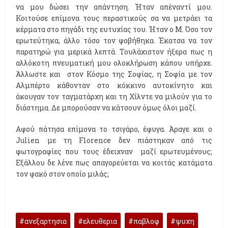
να μου δώσει την απάντηση. Ήταν απέναντί μου.
Κοιτούσε επίμονα τους περαστικούς σα να μετράει τα
κέρματα στο πηγάδι της ευτυχίας του. Ήταν ο Μ. Όσο τον
ερωτεύτηκα, άλλο τόσο τον φοβήθηκα. Έκατσα να τον
παρατηρώ για μερικά λεπτά. Τουλάχιστον ήξερα πως η
αλλόκοτη πνευματική μου ολοκλήρωση κάπου υπήρχε.
Άλλωστε και στον Κόσμο της Σοφίας, η Σοφία με τον
Αλμπέρτο κάθονταν στο κόκκινο αυτοκίνητο και
άκουγαν τον ταγματάρχη και τη Χίλντε να μιλούν για το
διάστημα. Δε μπορούσαν να κάτσουν όμως όλοι μαζί.
Αφού πάτησα επίμονα το τσιγάρο, έφυγα. Άραγε και ο
Julien με τη Florence δεν πιάστηκαν από τις
φωτογραφίες που τους έδειχναν μαζί ερωτευμένους;
Εξάλλου δε λένε πως απαγορεύεται να κοιτάς κατάματα
τον φακό στον οποίο μιλάς;
ανεξαρτησια
ελευθερια
παβλοφ
ψυχη