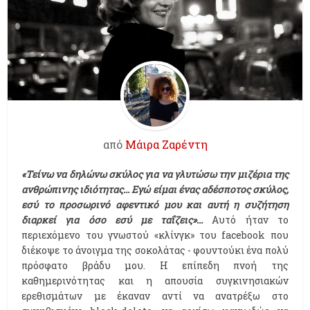
από
Μάιρα Ζαρέντη
«Τείνω να δηλώνω σκύλος για να γλυτώσω την μιζέρια της
ανθρώπινης ιδιότητας... Εγώ είμαι ένας αδέσποτος σκύλος,
εσύ το προσωρινό αφεντικό μου και αυτή η συζήτηση
διαρκεί για όσο εσύ με ταΐζεις»...
Αυτό ήταν το
περιεχόμενο του γνωστού «κλίνγκ» του facebook που
διέκοψε το άνοιγμα της σοκολάτας - φουντούκι ένα πολύ
πρόσφατο βράδυ μου. Η επίπεδη πνοή της
καθημερινότητας και η απουσία συγκινησιακών
ερεθισμάτων με έκαναν αντί να ανατρέξω στο