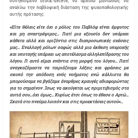
συνηθισμένο block-delete, να αρχίσω μανιωδώς να
αναλύω την παβλοφική διάσταση της ψυχοπαθολογικής
αυτής πρότασης.
«Είτε θέλεις είτε όχι ο ρόλος του Παβλόφ είναι έμφυτος
και μη αναστρέψιμος... Γιατί μια εξουσία δεν υπάρχει
κάθετα αλλά και οριζόντια στις διαπροσωπικές σχέσεις
μας… Εναλλαγή ρόλων σαφώς αλλά μια έκθεση υπεροχής
και υποταγής υπάρχει ως αποτέλεσμα αλληλεπίδρασης του
λόγου. Γι αυτό είμαι ενάντια στη μορφή του λόγου... Γιατί
αναγκαζόμαστε να ταιριάζουμε λέξεις και φράσεις με
σκοπό την απόδοση ενός νοήματος ενώ κάλλιστα θα
μπορούσαμε να βγάζαμε άναρθρες κραυγές αδιαφορώντας
για το σημαίνον .Ίσως να ακούγεται ως πριμιτιβισμός στα
αυτιά σου...όχι όμως... Κυρίως έτσι όπως το έθεσε ο Αρτώ...
Σκατά στο πνεύμα λοιπόν και στις προεκτάσεις αυτού»...