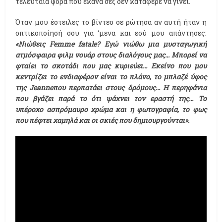
τελευταία φορά που έκανα σεξ δεν κατάφερε να γίνει.
Όταν μου έστειλες το βίντεο σε ρώτησα αν αυτή ήταν η
οπτικοποίησή σου για ‘μενα και εσύ μου απάντησες:
«Νιώθεις Femme fatale? Εγώ νιώθω μια μυσταγωγική
ατμόσφαιρα φιλμ νουάρ στους διαλόγους μας... Μπορεί να
φταίει το σκοτάδι που μας κυριεύει... Εκείνο που μου
κεντρίζει το ενδιαφέρον είναι το πλάνο, το μπλαζέ ύφος
της Jeanneπου περπατάει στους δρόμους... Η περηφάνια
που βγάζει παρά το ότι ψάχνει τον εραστή της... Το
υπέροχο ασπρόμαυρο χρώμα και η φωτογραφία, το φως
που πέφτει χαμηλά και οι σκιές που δημιουργούνται».