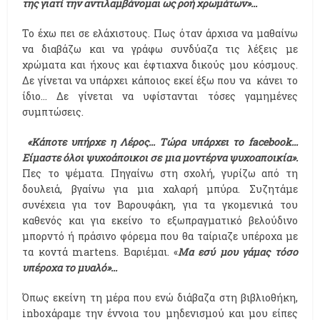
της γιατί την αντιλαμβάνομαι ως ροή χρωμάτων»...
Το έχω πει σε ελάχιστους. Πως όταν άρχισα να μαθαίνω
να διαβάζω και να γράφω συνδύαζα τις λέξεις με
χρώματα και ήχους και έφτιαχνα δικούς μου κόσμους.
Δε γίνεται να υπάρχει κάποιος εκεί έξω που να κάνει το
ίδιο… Δε γίνεται να υφίστανται τόσες γαμημένες
συμπτώσεις.
«Κάποτε υπήρχε η Λέρος... Τώρα υπάρχει το facebook...
Είμαστε όλοι ψυχοάποικοι σε μια μοντέρνα ψυχοαποικία».
Πες το ψέματα. Πηγαίνω στη σχολή, γυρίζω από τη
δουλειά, βγαίνω για μια χαλαρή μπύρα. Συζητάμε
συνέχεια για τον Βαρουφάκη, για τα γκομενικά του
καθενός και για εκείνο το εξωπραγματικό βελούδινο
μπορντό ή πράσινο φόρεμα που θα ταίριαζε υπέροχα με
τα κοντά martens. Βαριέμαι. «
Μα εσύ μου γάμας τόσο
υπέροχα το μυαλό»...
Όπως εκείνη τη μέρα που ενώ διάβαζα στη βιβλιοθήκη,
inboxάραμε την έννοια του μηδενισμού και μου είπες