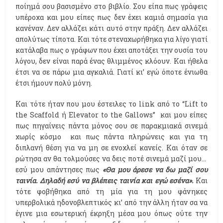
ποίημά σου βασισμένο στο βιβλίο. Σου είπα πως γράφεις
υπέροχα και μου είπες πως δεν έχει καμιά σημασία για
κανέναν. Δεν αλλάζει κάτι αυτό στην πράξη. Δεν αλλάζει
απολύτως τίποτα. Και τότε στεναχωρήθηκα για λίγο γιατί
κατάλαβα πως ο γράφων που έχει αποτάξει την ουσία του
λόγου, δεν είναι παρά ένας θλιμμένος κλόουν. Και ήθελα
έτσι να σε πάρω μια αγκαλιά. Γιατί κι’ εγώ όποτε ένιωθα
έτσι ήμουν πολύ μόνη.
Και τότε ήταν που μου έστειλες το link από το “Lift
to
the Scaffold ή Elevator to the Gallows” και μου είπες
πως πηγαίνεις πάντα μόνος σου σε παρακμιακά σινεμά
χωρίς κόσμο και πως πάντα πληρώνεις και για τη
διπλανή θέση για να μη σε ενοχλεί κανείς. Και όταν σε
ρώτησα αν θα τολμούσες να δεις ποτέ σινεμά μαζί μου...
εσύ μου απάντησες πως
«Θα μου άρεσε να δω μαζί σου
ταινία. Δηλαδή εσύ να βλέπεις ταινία και εγώ εσένα».
Και
τότε φοβήθηκα από τη μία για τη μου φάνηκες
υπερβολικά ηδονοβλεπτικός κι’ από την άλλη ήταν σα να
έγινε μια εσωτερική έκρηξη μέσα μου όπως ούτε την