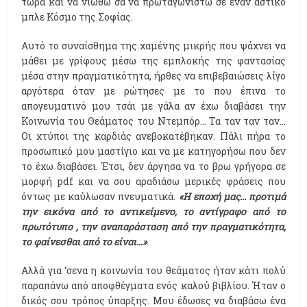
τώρα και να νιώθω σα να πρωταγωνιστώ σε έναν αστικό
μπλε Κόσμο της Σοφίας.
Αυτό το συναίσθημα της χαμένης μικρής που ψάχνει να
μάθει με γρίφους μέσω της εμπλοκής της φαντασίας
μέσα στην πραγματικότητα, ήρθες να επιβεβαιώσεις λίγο
αργότερα όταν με ρώτησες με το που έπινα το
απογευματινό μου τσάι με γάλα αν έχω διαβάσει την
Κοινωνία του Θεάματος του Ντεμπόρ… Τα ταν ταν ταν...
Οι χτύποι της καρδιάς ανεβοκατέβηκαν. Πάλι πήρα το
προσωπικό μου μαστίγιο και να με κατηγορήσω που δεν
το έχω διαβάσει. Έτσι, δεν άργησα να το βρω γρήγορα σε
μορφή pdf και να σου αραδιάσω μερικές φράσεις που
όντως με καύλωσαν πνευματικά.
«Η εποχή μας... προτιμά
την εικόνα από το αντικείμενο, το αντίγραφο από το
πρωτότυπο , την αναπαράσταση από την πραγματικότητα,
το φαίνεσθαι από το είναι…»
.
Αλλά για ‘σενα η κοινωνία του θεάματος ήταν κάτι πολύ
παραπάνω από αποφθέγματα ενός καλού βιβλίου. Ήταν ο
δικός σου τρόπος ύπαρξης. Μου έδωσες να διαβάσω ένα