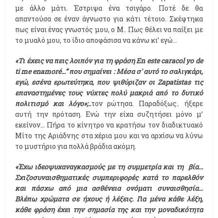
με άλλο μάτι. Έστριψα ένα τσιγάρο. Ποτέ δε θα
απαντούσα σε έναν άγνωστο για κάτι τέτοιο. Σκέφτηκα
πως είναι ένας γνωστός μου, ο Μ.. Πως θέλει να παίξει με
το μυαλό μου, το ίδιο αποφάσισα να κάνω κι’ εγώ…
«Τι έχεις να πεις λοιπόν για τη φράση En este caracol yo de
ti me enamoré…” που σημαίνει : Μέσα σ' αυτό το σαλιγκάρι,
εγώ, εσένα ερωτεύτηκα, που ψιθύριζαν οι Zapatistas τις
επαναστημένες τους νύχτες πολύ μακριά από το δυτικό
πολιτισμό και λόγο»;..
τον ρώτησα. Παραδόξως.. ήξερε
αυτή την πρόταση. Ενώ την είχα συζητήσει μόνο μ’
εκείνον… Πήρα το κίνητρο να κρατήσω τον διαδικτυακό
Μίτο της Αριάδνης στα χέρια μου και να αρχίσω να λύνω
το μυστήριο για πολλά βράδια ακόμη.
«Έχω ιδεοψυχαναγκασμούς με τη συμμετρία και τη βία...
Σχιζοσυναισθηματικές συμπεριφορές κατά το παρελθόν
και πάσχω από μια ασθένεια ονόματι συναισθησία...
Βλέπω χρώματα σε ήχους ή λέξεις. Για μένα κάθε λέξη,
κάθε φράση έχει την σημασία της και την μοναδικότητα