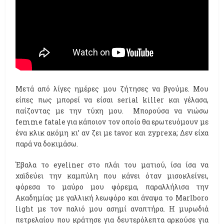
Μετά από λίγες ημέρες μου ζήτησες να βγούμε. Μου
είπες πως μπορεί να είσαι serial killer και γέλασα,
παίζοντας με την τύχη μου. Μπορούσα να νιώσω
femme fatale για κάποιον τον οποίο θα ερωτευόμουν με
ένα κλικ ακόμη κι’ αν ζει με tavor και zyprexa; Δεν είχα
παρά να δοκιμάσω.
Έβαλα το eyeliner στο πλάι του ματιού, ίσα ίσα να
χαϊδεύει την καμπύλη που κάνει όταν μισοκλείνει,
φόρεσα το μαύρο μου φόρεμα, παραλλήλισα την
Ακαδημίας με γαλλική λεωφόρο και άναψα το Marlboro
light με τον παλιό μου ασημί αναπτήρα. Η μυρωδιά
πετρελαίου που κράτησε για δευτερόλεπτα αρκούσε για