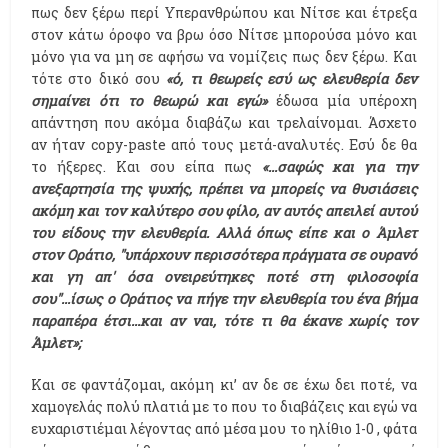
πως δεν ξέρω περί Υπερανθρώπου και Νίτσε και έτρεξα
στον κάτω όροφο να βρω όσο Νίτσε μπορούσα μόνο και
μόνο για να μη σε αφήσω να νομίζεις πως δεν ξέρω. Και
τότε στο δικό σου
«ό, τι θεωρείς εσύ ως ελευθερία δεν
σημαίνει ότι το θεωρώ και εγώ»
έδωσα μία υπέροχη
απάντηση που ακόμα διαβάζω και τρελαίνομαι. Άσχετο
αν ήταν copy-paste από τους μετά-αναλυτές. Εσύ δε θα
το ήξερες. Και σου είπα πως
«...σαφώς και για την
ανεξαρτησία της ψυχής, πρέπει να μπορείς να θυσιάσεις
ακόμη και τον καλύτερο σου φίλο, αν αυτός απειλεί αυτού
του είδους την ελευθερία. Αλλά όπως είπε και ο Άμλετ
στον Οράτιο, "υπάρχουν περισσότερα πράγματα σε ουρανό
και γη απ' όσα ονειρεύτηκες ποτέ στη φιλοσοφία
σου"...ίσως ο Οράτιος να πήγε την ελευθερία του ένα βήμα
παραπέρα έτσι...και αν ναι, τότε τι θα έκανε χωρίς τον
Άμλετ»;
Και σε φαντάζομαι, ακόμη κι’ αν δε σε έχω δει ποτέ, να
χαμογελάς πολύ πλατιά με το που το διαβάζεις και εγώ να
ευχαριστιέμαι λέγοντας από μέσα μου το ηλίθιο 1-0 , φάτα