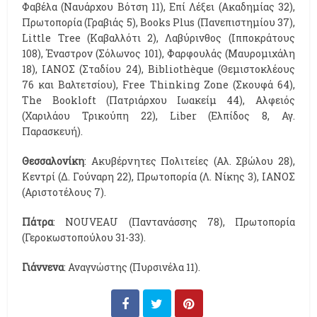
Φαβέλα (Ναυάρχου Βότση 11), Επί Λέξει (Ακαδημίας 32),
Πρωτοπορία (Γραβιάς 5), Βοοks Plus (Πανεπιστημίου 37),
Little Tree (Καβαλλότι 2), Λαβύρινθος (Ιπποκράτους
108), Έναστρον (Σόλωνος 101), Φαρφουλάς (Μαυρομιχάλη
18), ΙΑΝΟΣ (Σταδίου 24), Bibliothèque (Θεμιστοκλέους
76 και Βαλτετσίου), Free Thinking Zone (Σκουφά 64),
The Bookloft (Πατριάρχου Ιωακείμ 44), Αλφειός
(Χαριλάου Τρικούπη 22), Liber (Ελπίδος 8, Αγ.
Παρασκευή).
Θεσσαλονίκη
: Ακυβέρνητες Πολιτείες (Αλ. Σβώλου 28),
Κεντρί (Δ. Γούναρη 22), Πρωτοπορία (Λ. Νίκης 3), ΙΑΝΟΣ
(Αριστοτέλους 7).
Πάτρα
: NOUVEAU (Παντανάσσης 78), Πρωτοπορία
(Γεροκωστοπούλου 31-33).
Γιάννενα
: Αναγνώστης (Πυρσινέλα 11).