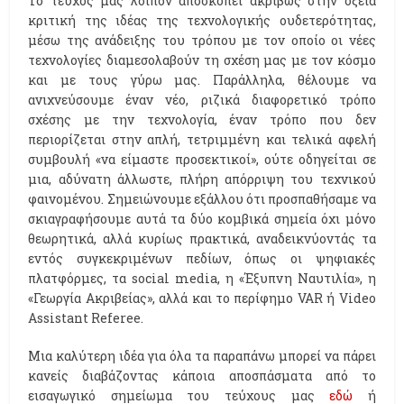
Το τεύχος μας λοιπόν αποσκοπεί ακριβώς στην οξεία
κριτική της ιδέας της τεχνολογικής ουδετερότητας,
μέσω της ανάδειξης του τρόπου με τον οποίο οι νέες
τεχνολογίες διαμεσολαβούν τη σχέση μας με τον κόσμο
και με τους γύρω μας. Παράλληλα, θέλουμε να
ανιχνεύσουμε έναν νέο, ριζικά διαφορετικό τρόπο
σχέσης με την τεχνολογία, έναν τρόπο που δεν
περιορίζεται στην απλή, τετριμμένη και τελικά αφελή
συμβουλή «να είμαστε προσεκτικοί», ούτε οδηγείται σε
μια, αδύνατη άλλωστε, πλήρη απόρριψη του τεχνικού
φαινομένου. Σημειώνουμε εξάλλου ότι προσπαθήσαμε να
σκιαγραφήσουμε αυτά τα δύο κομβικά σημεία όχι μόνο
θεωρητικά, αλλά κυρίως πρακτικά, αναδεικνύοντάς τα
εντός συγκεκριμένων πεδίων, όπως οι ψηφιακές
πλατφόρμες, τα social media, η «Έξυπνη Ναυτιλία», η
«Γεωργία Ακριβείας», αλλά και το περίφημο VAR ή Video
Assistant Referee.
Μια καλύτερη ιδέα για όλα τα παραπάνω μπορεί να πάρει
κανείς διαβάζοντας κάποια αποσπάσματα από το
εισαγωγικό σημείωμα του τεύχους μας
εδώ
ή