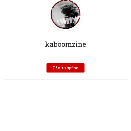
kaboomzine
Όλα τα άρθρα