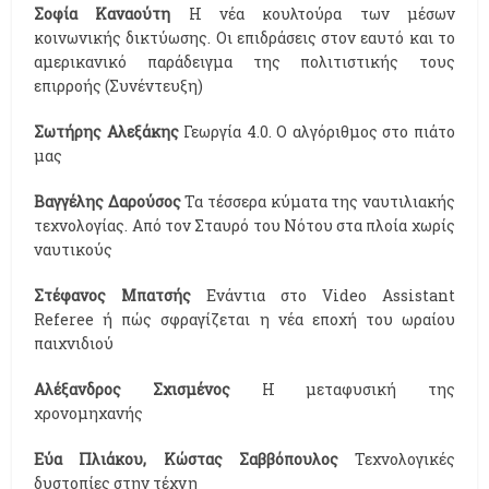
Σοφία Καναούτη
Η νέα κουλτούρα των μέσων
κοινωνικής δικτύωσης. Οι επιδράσεις στον εαυτό και το
αμερικανικό παράδειγμα της πολιτιστικής τους
επιρροής (Συνέντευξη)
Σωτήρης Αλεξάκης
Γεωργία 4.0. Ο αλγόριθμος στο πιάτο
μας
Βαγγέλης Δαρούσος
Τα τέσσερα κύματα της ναυτιλιακής
τεχνολογίας. Από τον Σταυρό του Νότου στα πλοία χωρίς
ναυτικούς
Στέφανος Μπατσής
Ενάντια στο Video Assistant
Referee ή πώς σφραγίζεται η νέα εποχή του ωραίου
παιχνιδιού
Αλέξανδρος Σχισμένος
Η μεταφυσική της
χρονομηχανής
Εύα Πλιάκου, Kώστας Σαββόπουλος
Τεχνολογικές
δυστοπίες στην τέχνη