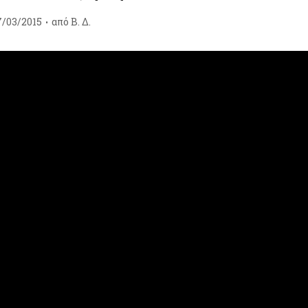
7/03/2015
από
Β. Δ.