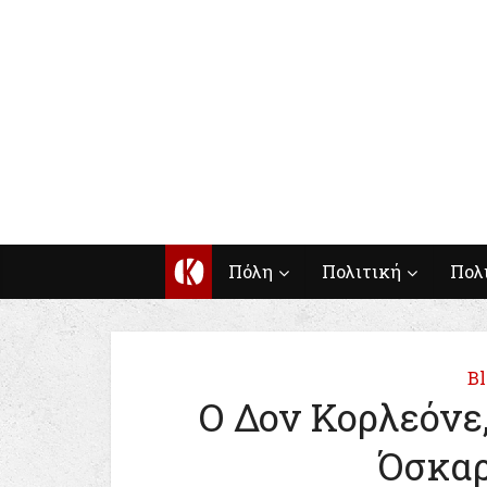
Κ
Πόλη
Πολιτική
Πολ
Bl
O Δον Κορλεόνε,
Όσκαρ