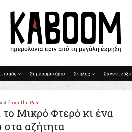
ιτισμός
Σημειωματάριο
Στήλες
Συνεντεύξε
ast from the Past
 το Μικρό Φτερό κι ένα
 στα αζήτητα