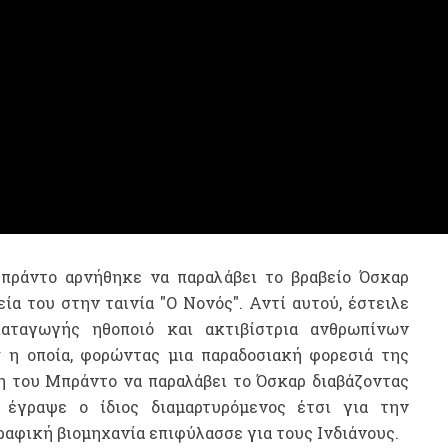
πράντο αρνήθηκε να παραλάβει το βραβείο Όσκαρ
α του στην ταινία "Ο Νονός". Αντί αυτού, έστειλε
καταγωγής ηθοποιό και
ακτιβίστρια ανθρωπίνων
r η οποία, φορώντας μια παραδοσιακή φορεσιά της
η του Μπράντο να παραλάβει το Όσκαρ διαβάζοντας
 έγραψε ο ίδιος διαμαρτυρόμενος έτσι για την
ραφική βιομηχανία επιφύλασσε για τους Ινδιάνους.