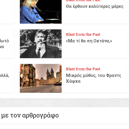
Θα έρθουν καλύτερες μέρες
Blast from the Past
Αυτό
«Μα τί θα πη Οκτάνα;»
να
Blast from the Past
λλά,
Μικρός μύθος, του Φραντς
Κάφκα
 με τον αρθρογράφο