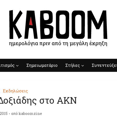
ιτισμός
Σημειωματάριο
Στήλες
Συνεντεύξε
Εκδηλώσεις
Δοξιάδης στο ΑΚΝ
/2015
από
kaboomzine