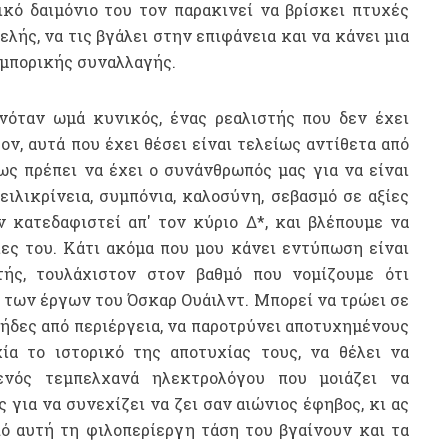
ικό δαιμόνιο του τον παρακινεί να βρίσκει πτυχές
ελής, να τις βγάλει στην επιφάνεια και να κάνει μια
εμπορικής συναλλαγής.
νόταν ωμά κυνικός, ένας ρεαλιστής που δεν έχει
τον, αυτά που έχει θέσει είναι τελείως αντίθετα από
ως πρέπει να έχει ο συνάνθρωπός μας για να είναι
 ειλικρίνεια, συμπόνια, καλοσύνη, σεβασμό σε αξίες
ν κατεδαφιστεί απ' τον κύριο Δ*, και βλέπουμε να
ίες του. Κάτι ακόμα που μου κάνει εντύπωση είναι
τής, τουλάχιστον στον βαθμό που νομίζουμε ότι
 των έργων του Όσκαρ Ουάιλντ. Μπορεί να τρώει σε
ήδες από περιέργεια, να παροτρύνει αποτυχημένους
α το ιστορικό της αποτυχίας τους, να θέλει να
ενός τεμπελχανά ηλεκτρολόγου που μοιάζει να
ς για να συνεχίζει να ζει σαν αιώνιος έφηβος, κι ας
πό αυτή τη φιλοπερίεργη τάση του βγαίνουν και τα