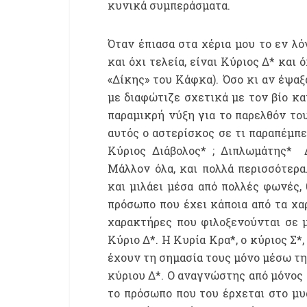
κυνικά συμπεράσματα.
Όταν έπιασα στα χέρια μου το εν λό
και όχι τελεία, είναι Κύριος Δ* και 
«Δίκης» του Κάφκα). Όσο κι αν έψαξ
με διαφώτιζε σχετικά με τον βίο κα
παραμικρή νύξη για το παρελθόν του
αυτός ο αστερίσκος σε τι παραπέμπε
Κύριος Διάβολος* ; Διπλωμάτης* Δ
Μάλλον όλα, και πολλά περισσότερ
και μιλάει μέσα από πολλές φωνές,
πρόσωπο που έχει κάποια από τα χαρ
χαρακτήρες που φιλοξενούνται σε 
Κύριο Δ*. Η Κυρία Κρα*, ο κύριος Σ*, 
έχουν τη σημασία τους μόνο μέσω τη
κύριου Δ*. Ο αναγνώστης από μόνος 
το πρόσωπο που του έρχεται στο μυα