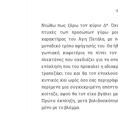
Νιώθω πως ξέρω τον κύριο Δ*. Όχι
πτυχές των προσώπων γύρω μου.
χαρακτήρας του Άγη Πετάλα, με π
μοναδικό τρόπο αφήγησής του. Θα ήθε
γωνιακή καφετέρια να πίνει το
πλεκτάνες που σχεδιάζει για να αν
ενόχληση που του προκαλεί η αδιακρ
τραπεζάκι του και θα τον ενοχλούσ
κυνικός και ωμός όσο σας περιγράφει 
περίμενα μια συγκεκριμένη απάντησ
κοίταζε, αφού θα τον είχα βγάλει μ
Πρώτα έκπληξη, μετά βολιδοσκόπησ
μόνο με το βλέμμα.