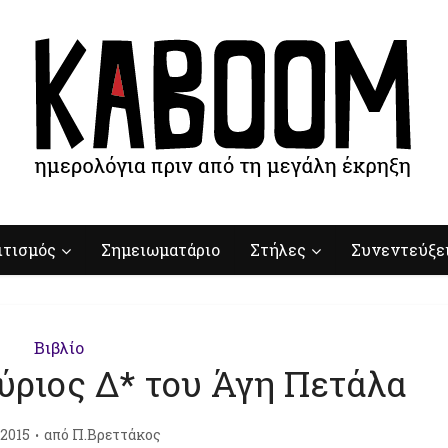
ιτισμός
Σημειωματάριο
Στήλες
Συνεντεύξε
Βιβλίο
ύριος Δ* του Άγη Πετάλα
/2015
από
Π.Βρεττάκος