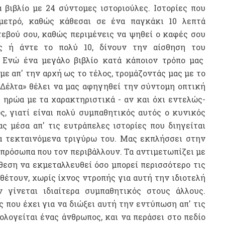
 βιβλίο με 24 σύντομες ιστοριούλες. Ιστορίες που
 μετρό, καθώς κάθεσαι σε ένα παγκάκι 10 λεπτά
εβού σου, καθώς περιμένεις να ψηθεί ο καφές σου
ες ή άντε το πολύ 10, δίνουν την αίσθηση του
ι. Ενώ ένα μεγάλο βιβλίο κατά κάποιον τρόπο μας
ε απ' την αρχή ως το τέλος, τρομάζοντάς μας με το
 Δέλτα» θέλει να μας αφηγηθεί την σύντομη οπτική
 ηρώα με τα χαρακτηριστικά - αν και όχι εντελώς-
ς, γιατί είναι πολύ συμπαθητικός αυτός ο κυνικός
ς μέσα απ' τις ευτράπελες ιστορίες που διηγείται
τα τεκταινόμενα τριγύρω του. Μας εκπλήσσει στην
 πρόσωπα που τον περιβάλλουν. Τα αντιμετωπίζει με
άθεση να εκμεταλλευθεί όσο μπορεί περισσότερο τις
αθέτουν, χωρίς ίχνος ντροπής για αυτή την ιδιοτελή
 γίνεται ιδιαίτερα συμπαθητικός στους άλλους.
ς που έχει για να διώξει αυτή την εντύπωση απ' τις
ολογείται ένας άνθρωπος, και να περάσει στο πεδίο