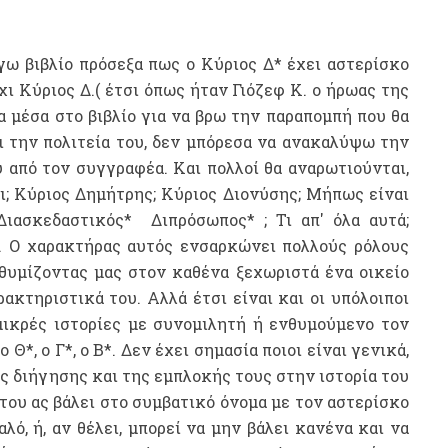
γω βιβλίο πρόσεξα πως ο Κύριος Δ* έχει αστερίσκο
όχι Κύριος Δ.( έτσι όπως ήταν Γιόζεφ Κ. ο ήρωας της
α μέσα στο βιβλίο για να βρω την παραπομπή που θα
ι την πολιτεία του, δεν μπόρεσα να ανακαλύψω την
 από τον συγγραφέα. Και πολλοί θα αναρωτιούνται,
ι; Κύριος Δημήτρης; Κύριος Διονύσης; Μήπως είναι
ιασκεδαστικός* Διπρόσωπος* ; Τι απ' όλα αυτά;
α. Ο χαρακτήρας αυτός ενσαρκώνει πολλούς ρόλους
 θυμίζοντας μας στον καθένα ξεχωριστά ένα οικείο
ακτηριστικά του. Αλλά έτσι είναι και οι υπόλοιποι
μικρές ιστορίες με συνομιλητή ή ενθυμούμενο τον
ο Θ*, ο Γ*, ο Β*. Δεν έχει σημασία ποιοι είναι γενικά,
ς διήγησης και της εμπλοκής τους στην ιστορία του
του ας βάλει στο συμβατικό όνομα με τον αστερίσκο
λό, ή, αν θέλει, μπορεί να μην βάλει κανένα και να