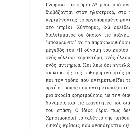
Γνώρισα τον κύριο Δ* μέσα από ένα
διαβάζονται στον ηλεκτρικό, στο
περιμένοντας το αργοπορημένο ραντ
στο μπρίκι. Σύντομες, 2-3 σελίδ
διαλείμματος σε όποιον τις πιάνε
"υποχρεώνει" να το παρακολουθήσουμ
μέγεθός του, «Η δύναμη του κυρίου
ενός «άλλου» χαρακτήρα, ενός άλλου
ενός αντιήρωα. Και λέω όχι εντελώ
σχολιαστής της καθημερινότητάς μα
και τον τρόπο που αντιμετωπίζει 
αρχή ο τρόπος που αντιμετωπίζει τα
μια ακραία χρησιμοθηρία, με την δι
δυνάμεις και τις ικανότητες που δι
του στάση. Ο ίδιος ξέρει πως δεν
Χρησιμοποιεί το ταλέντο της πειθού
ηθικές κρίσεις που αναπότρεπτα αξι