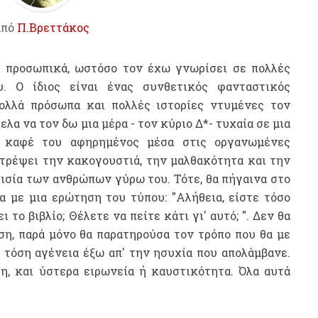
από
Π.Βρεττάκος
 προσωπικά, ωστόσο τον έχω γνωρίσει σε πολλές
 Ο ίδιος είναι ένας συνθετικός φανταστικός
ολλά πρόσωπα και πολλές ιστορίες ντυμένες τον
λα να τον δω μια μέρα - τον κύριο Δ*- τυχαία σε μια
ν καφέ του αφηρημένος μέσα στις οργανωμένες
ατρέψει την κακογουστιά, την μαλθακότητα και την
ισία των ανθρώπων γύρω του. Τότε, θα πήγαινα στο
α με μια ερώτηση του τύπου: "Αλήθεια, είστε τόσο
το βιβλίο; Θέλετε να πείτε κάτι γι' αυτό; ". Δεν θα
η, παρά μόνο θα παρατηρούσα τον τρόπο που θα με
ε τόση αγένεια έξω απ' την ησυχία που απολάμβανε.
η, και ύστερα ειρωνεία ή καυστικότητα. Όλα αυτά