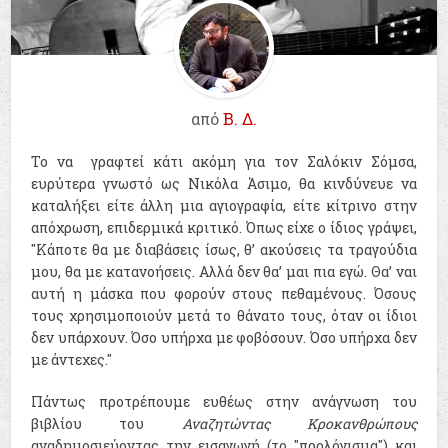
από
Β. Δ.
Το να γραφτεί κάτι ακόμη για τον Σαλόκιν Σόμσα,
ευρύτερα γνωστό ως Νικόλα Άσιμο, θα κινδύνευε να
καταλήξει είτε άλλη μια αγιογραφία, είτε κίτρινο στην
απόχρωση, επιδερμικά κριτικό. Όπως είχε ο ίδιος γράψει,
"Κάποτε θα με διαβάσεις ίσως, θ’ ακούσεις τα τραγούδια
μου, θα με κατανοήσεις. Αλλά δεν θα’ μαι πια εγώ. Θα’ ναι
αυτή η μάσκα που φορούν στους πεθαμένους. Όσους
τους χρησιμοποιούν μετά το θάνατο τους, όταν οι ίδιοι
δεν υπάρχουν. Όσο υπήρχα με φοβόσουν. Όσο υπήρχα δεν
με άντεχες."
Πάντως προτρέπουμε ευθέως στην ανάγνωση του
βιβλίου του
Αναζητώντας Κροκανθρώπους
αναδημοσιεύοντας την εισαγωγή (το "προλόγισμα") και