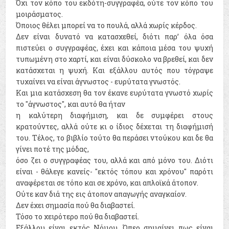
Όχι τον κόπο του εκδότη-συγγραφέα, ούτε τον κόπο του
μοιράσματος.
Όποιος θέλει μπορεί να το πουλά, αλλά χωρίς κέρδος.
Δεν είναι δυνατό να κατασχεθεί, διότι παρ’ όλα όσα
πιστεύει ο συγγραφέας, έχει και κάποια μέσα του ψυχή
τυπωμένη στο χαρτί, και είναι δύσκολο να βρεθεί, και δεν
κατάσχεται η ψυχή. Και εξάλλου αυτός που τόγραψε
τυχαίνει να είναι άγνωστος - ευρύτατα γνωστός.
Και μια κατάσχεση θα τον έκανε ευρύτατα γνωστό χωρίς
το "άγνωστος", και αυτό θα ήταν
η καλύτερη διαφήμιση, και δε συμφέρει στους
κρατούντες, αλλά ούτε κι ο ίδιος δέχεται τη διαφήμισή
του. Τέλος, το βιβλίο τούτο θα περάσει ντούκου και δε θα
γίνει ποτέ της μόδας,
όσο ζει ο συγγραφέας του, αλλά και από μόνο του. Διότι
είναι - θάλεγε κανείς- "εκτός τόπου και χρόνου" παρότι
αναφέρεται σε τόπο και σε χρόνο, και απλοϊκά άτοπον.
Ούτε καν διά της εις άτοπον απαγωγής αναγκαίον.
Δεν έχει σημασία πού θα διαβαστεί.
Τόσο το χειρότερο πού θα διαβαστεί.
Εξάλλου είναι εκτός Νόμου. Όπερ σημαίνει πως είναι