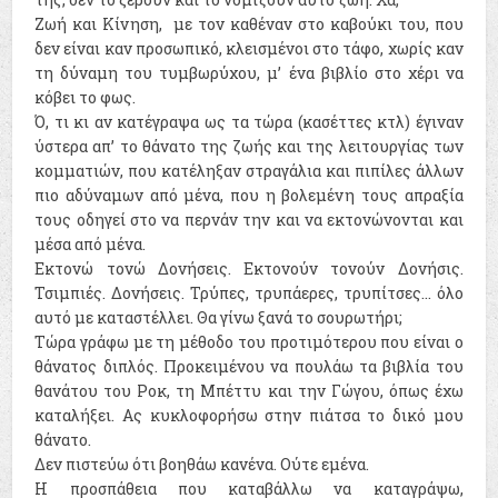
Ζωή και Κίνηση, με τον καθέναν στο καβούκι του, που
δεν είναι καν προσωπικό, κλεισμένοι στο τάφο, χωρίς καν
τη δύναμη του τυμβωρύχου, μ’ ένα βιβλίο στο χέρι να
κόβει το φως.
Ό, τι κι αν κατέγραψα ως τα τώρα (κασέττες κτλ) έγιναν
ύστερα απ’ το θάνατο της ζωής και της λειτουργίας των
κομματιών, που κατέληξαν στραγάλια και πιπίλες άλλων
πιο αδύναμων από μένα, που η βολεμένη τους απραξία
τους οδηγεί στο να περνάν την και να εκτονώνονται και
μέσα από μένα.
Εκτονώ τονώ Δονήσεις. Εκτονούν τονούν Δονήσις.
Τσιμπιές. Δονήσεις. Τρύπες, τρυπάερες, τρυπίτσες… όλο
αυτό με καταστέλλει. Θα γίνω ξανά το σουρωτήρι;
Τώρα γράφω με τη μέθοδο του προτιμότερου που είναι ο
θάνατος διπλός. Προκειμένου να πουλάω τα βιβλία του
θανάτου του Ροκ, τη Μπέττυ και την Γώγου, όπως έχω
καταλήξει. Ας κυκλοφορήσω στην πιάτσα το δικό μου
θάνατο.
Δεν πιστεύω ότι βοηθάω κανένα. Ούτε εμένα.
Η προσπάθεια που καταβάλλω να καταγράψω,