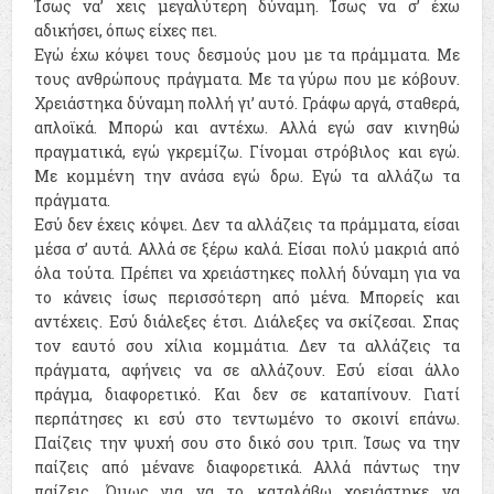
Ίσως να’ χεις μεγαλύτερη δύναμη. Ίσως να σ’ έχω
αδικήσει, όπως είχες πει.
Εγώ έχω κόψει τους δεσμούς μου με τα πράμματα. Με
τους ανθρώπους πράγματα. Με τα γύρω που με κόβουν.
Χρειάστηκα δύναμη πολλή γι’ αυτό. Γράφω αργά, σταθερά,
απλοϊκά. Μπορώ και αντέχω. Αλλά εγώ σαν κινηθώ
πραγματικά, εγώ γκρεμίζω. Γίνομαι στρόβιλος και εγώ.
Με κομμένη την ανάσα εγώ δρω. Εγώ τα αλλάζω τα
πράγματα.
Εσύ δεν έχεις κόψει. Δεν τα αλλάζεις τα πράμματα, είσαι
μέσα σ’ αυτά. Αλλά σε ξέρω καλά. Είσαι πολύ μακριά από
όλα τούτα. Πρέπει να χρειάστηκες πολλή δύναμη για να
το κάνεις ίσως περισσότερη από μένα. Μπορείς και
αντέχεις. Εσύ διάλεξες έτσι. Διάλεξες να σκίζεσαι. Σπας
τον εαυτό σου χίλια κομμάτια. Δεν τα αλλάζεις τα
πράγματα, αφήνεις να σε αλλάζουν. Εσύ είσαι άλλο
πράγμα, διαφορετικό. Και δεν σε καταπίνουν. Γιατί
περπάτησες κι εσύ στο τεντωμένο το σκοινί επάνω.
Παίζεις την ψυχή σου στο δικό σου τριπ. Ίσως να την
παίζεις από μένανε διαφορετικά. Αλλά πάντως την
παίζεις. Όμως για να το καταλάβω χρειάστηκε να