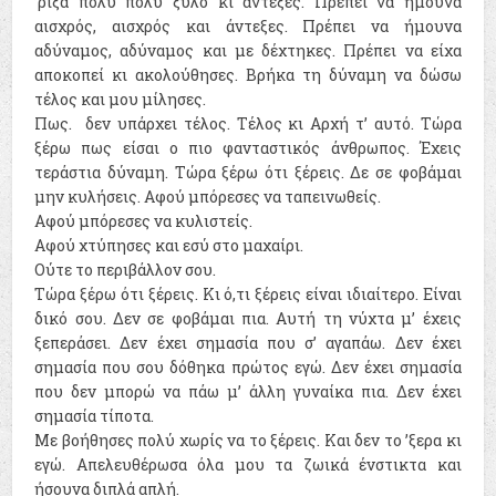
’ριξα πολύ πολύ ξύλο κι άντεξες. Πρέπει να ήμουνα
αισχρός, αισχρός και άντεξες. Πρέπει να ήμουνα
αδύναμος, αδύναμος και με δέχτηκες. Πρέπει να είχα
αποκοπεί κι ακολούθησες. Βρήκα τη δύναμη να δώσω
τέλος και μου μίλησες.
Πως. δεν υπάρχει τέλος. Τέλος κι Αρχή τ’ αυτό. Τώρα
ξέρω πως είσαι ο πιο φανταστικός άνθρωπος. Έχεις
τεράστια δύναμη. Τώρα ξέρω ότι ξέρεις. Δε σε φοβάμαι
μην κυλήσεις. Αφού μπόρεσες να ταπεινωθείς.
Αφού μπόρεσες να κυλιστείς.
Αφού χτύπησες και εσύ στο μαχαίρι.
Ούτε το περιβάλλον σου.
Τώρα ξέρω ότι ξέρεις. Κι ό,τι ξέρεις είναι ιδιαίτερο. Είναι
δικό σου. Δεν σε φοβάμαι πια. Αυτή τη νύχτα μ’ έχεις
ξεπεράσει. Δεν έχει σημασία που σ’ αγαπάω. Δεν έχει
σημασία που σου δόθηκα πρώτος εγώ. Δεν έχει σημασία
που δεν μπορώ να πάω μ’ άλλη γυναίκα πια. Δεν έχει
σημασία τίποτα.
Με βοήθησες πολύ χωρίς να το ξέρεις. Και δεν το ’ξερα κι
εγώ. Απελευθέρωσα όλα μου τα ζωικά ένστικτα και
ήσουνα διπλά απλή.