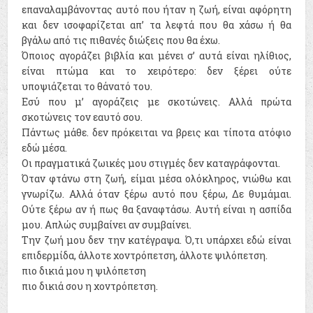
επαναλαμβάνοντας αυτό που ήταν η ζωή, είναι αφόρητη
και δεν ισοφαρίζεται απ’ τα λεφτά που θα χάσω ή θα
βγάλω από τις πιθανές διώξεις που θα έχω.
Όποιος αγοράζει βιβλία και μένει σ’ αυτά είναι ηλίθιος,
είναι πτώμα και το χειρότερο: δεν ξέρει ούτε
υποψιάζεται το θάνατό του.
Εσύ που μ’ αγοράζεις με σκοτώνεις. Αλλά πρώτα
σκοτώνεις τον εαυτό σου.
Πάντως μάθε. δεν πρόκειται να βρεις και τίποτα ατόφιο
εδώ μέσα.
Οι πραγματικά ζωικές μου στιγμές δεν καταγράφονται.
Όταν φτάνω στη ζωή, είμαι μέσα ολόκληρος, νιώθω και
γνωρίζω. Αλλά όταν ξέρω αυτό που ξέρω, Δε θυμάμαι.
Ούτε ξέρω αν ή πως θα ξαναφτάσω. Αυτή είναι η ασπίδα
μου. Απλώς συμβαίνει αν συμβαίνει.
Την ζωή μου δεν την κατέγραψα. Ό,τι υπάρχει εδώ είναι
επιδερμίδα, άλλοτε χοντρόπετση, άλλοτε ψιλόπετση.
πιο δικιά μου η ψιλόπετση
πιο δικιά σου η χοντρόπετση.