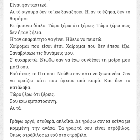
Είναι φανταστικό.
Αυτό σίγουρα δεν το ’χω ξαναζήσει. Ή, αν το έζησα, δεν το
θυμάμαι.
Κι ήσουνα δίπλα. Τώρα ξέρω ότι ξέρεις. Τώρα ξέρω πως
δεν ήταν ζήλια.
Ήταν απαραίτητο να γίνει. Ήθελα να πειστώ.
Χαίρομαι που είσαι έτσι. Χαίρομαι που δεν έπεσα έξω.
Ξαναβρίσκω τις δυνάμεις μου.
Σ’ ευχαριστώ. Νιώθω σαν να έχω συνδέσει τη μοίρα μου
μαζί σου.
Εσύ έχεις το Πιτ σου. Νιώθω σαν κάτι να ξεκουνάει. Σαν
να αρχίζει κάτι που άρχισε από καιρό. Και δεν το
κατάλαβα.
Τώρα ξέρω ότι ξέρεις.
Σου έχω εμπιστοσύνη.
Αυτά.
Γράφω αργά, σταθερά, απλοϊκά. Δε γράφω σαν κι εσένα με
κομμένη την ανάσα. Τα γραφτά σου είναι στρόβιλος.
Όπως στρόβιλος κι εσύ στο στρόβιλο.