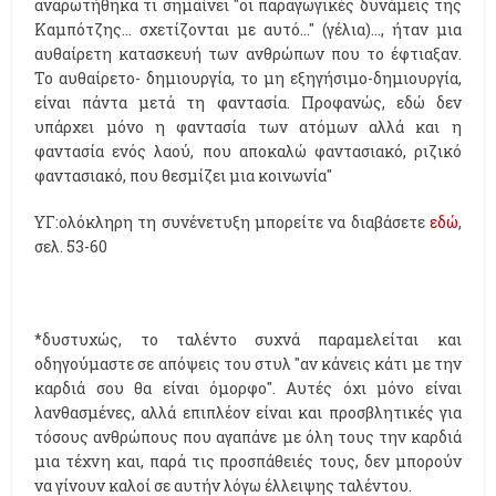
αναρωτήθηκα τι σηµαίνει "οι παραγωγικές δυνάµεις της
Καµπότζης... σχετίζονται µε αυτό..." (γέλια)..., ήταν µια
αυθαίρετη κατασκευή των ανθρώπων που το έφτιαξαν.
Το αυθαίρετο- δηµιουργία, το µη εξηγήσιµο-δηµιουργία,
είναι πάντα µετά τη φαντασία. Προφανώς, εδώ δεν
υπάρχει µόνο η φαντασία των ατόµων αλλά και η
φαντασία ενός λαού, που αποκαλώ φαντασιακό, ριζικό
φαντασιακό, που θεσµίζει µια κοινωνία"
ΥΓ:ολόκληρη τη συνένετυξη μπορείτε να διαβάσετε
εδώ
,
σελ. 53-60
*δυστυχώς, το ταλέντο συχνά παραμελείται και
οδηγούμαστε σε απόψεις του στυλ "αν κάνεις κάτι με την
καρδιά σου θα είναι όμορφο". Αυτές όχι μόνο είναι
λανθασμένες, αλλά επιπλέον είναι και προσβλητικές για
τόσους ανθρώπους που αγαπάνε με όλη τους την καρδιά
μια τέχνη και, παρά τις προσπάθειές τους, δεν μπορούν
να γίνουν καλοί σε αυτήν λόγω έλλειψης ταλέντου.