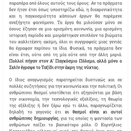
παραπέρα από όλους αυτούς τους όρους. Αν τα πράγματα
δεν ήταν έτσι όπως υποστηρίζω εδώ, η διαχρονικότητα
και η παγκοσμιότητα κάποιων έργων θα παρέμενε
ανεξήγητο φαινόμενο. Τα έργα θα μιλούσαν μόνο σε
όσους έζησαν σε μια ορισμένη κοινωνία, μια ορισμένη
ιστορική περίοδο και μοιράστηκαν επιπλέον τα βιώματα
του καλλιτέχνη· ακόμη, όλοι οι συγγραφείς μιας γενιάς
θα έγραφαν περίπου τα ίδια. Φυσικά, τα πράγματα δεν
είναι έτσι, ούτε από τη μία ούτε από την άλλη μεριά.
Πολλοί πήγαν στον Α' Παγκόσμιο Πόλεμο, αλλά μόνο ο
Σελίν έγραψε το Ταξίδι στην άκρη της νύχτας.
Ο ίδιος αναγωγισμός παρατηρείται δυστυχώς και σε
πολλές συζητήσεις για την κοινωνία και την πολιτική. Οι
ανθρώπινοι θεσμοί υποτίθεται ότι εξηγούνται με βάση
την οικονομία, την τεχνολογικές εξελίξεις, τη θεωρία
της εξέλιξης ή δεν ξέρω εγώ τι άλλο, παραγνωρίζεται
δηλαδή το γεγονός ότι
οι θεσμοί είναι κι αυτοί
ανθρώπινες δημιουργίες
, για τις οποίες η φαντασία των
ανθρώπων παίζει το βασικότερο ρόλο. Ο Κορνήλιος