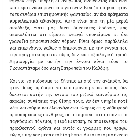
έφεραν στην ύπαρξη οι άνθρωποι, ανοίγοντας από εκεί
και πέρα ενδεχόμενα που για έναν Κινέζο υπήκοο ήταν
τότε σενάρια επιστημονικής φαντασίας,
αν όχι πράγματα
κυριολεκτικά αδιανόητα
. Αυτό είναι από τη μία μεριά
αισιόδοξο, γιατί μας δίνει δυνατότες δράσεις, μας
αποκαλύπτει ότι είμαστε ενεργά υποκείμενα κι όχι
γρανάζια μηχανιστικών νόμων. Είναι όμως παράλληλα
και επικίνδυνο, καθώς η δημιουργία, με την έννοια που
την πραγματευόμαστε τώρα, δεν έχει αξιολογική χροιά.
Δημιουργία με αυτήν την έννοια είναι τόσο το
Γκουαντάναμο όσο και η Σατραπεία του Καβάφη.
Και για να πιάσουμε το ζήτημα κι από την ανάποδη, θα
ήταν ίσως χρήσιμο να επισημάνουμε σε όσους δεν
δέχονται αυτήν την έννοια του ριζικά καινούριου τις
ακραίες συνέπειες της θέσης τους. Αν δεν υπήρξε ποτέ
κάτι καινούριο και όλα ανάγονται πλήρως στις κάθε φορά
προϋπάρχουσες συνθήκες, αυτό σημαίνει ότι τα πάντα, οι
παγκόσμιοι πόλεμοι, η Ιερά Εξέταση, το αποτέλεσμα του
προχθεσινού αγώνα και αυτές οι γραμμές που γράφω
τώρα, υπήρχαν μέσα στο bing bang. Αυτό κατά μία έννοια