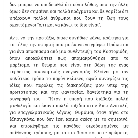
δεν μπορεί να αποδειχθεί ότι είναι λάθος, από την άλλη
όμως δεν σημαίνει και πολλά πράγματα και δε νομίζω ότι
υπάρχουν πολλοί άνθρωποι που ζουν τη ζωή τους
σκεπτόμενοι "ό,τι και να κάνω, το ίδιο είναι".
Αντί να την προτάξω, όπως συνήθως κάνω, κράτησα για
το τέλος την αφορμή που με έκανε να γράψω. Πρόκειται
για ένα απόσπασμα από μια συνέντευξη του Καστοριάδη,
όπου αποκαλύπτει πώς απομακρύνθηκε από το
μαρξισμό, τη θεωρία που είναι στη βάση της ένας
τεράστιος οικονομικός αναγωγισμός. Κλείνει με τον
καλύτερο τρόπο το παρόν κείμενο, αφού συνοψίζει τις
ιδέες που, παρόλες τις διακηρύξεις μου υπέρ της
πρωτοτυπίας και της φαντασίας, δανείστηκα για τη
συγγραφή του: "Ήταν η εποχή που διάβαζα πολλή
µυθολογία και έκανα πολλά ταξίδια στην Άπω Ανατολή,
για επαγγελµατικούς λόγους. Θυµάµαι, όταν πήγα στο
Μπανγκόγκ, που δεν έχει καµιά σχέση µε το σηµερινό,
και επισκέφθηκα τις παγόδες, οικοδοµηµένες µε
απίθανους τρόπους, µε τα πιο βίαια και κιτς χρώµατα,