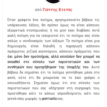
από
Γιάννης Κτενάς
Όταν γράφετε ένα ποίημα, χρησιμοποιείτε βέβαια τις
υπάρχουσες λέξεις, θα πρέπει όμως να είναι κάποιος
εξαιρετικά στενόμυαλος ή να μην έχει διαβάσει ποτέ
καλή ποίηση για να ισχυριστεί ότι το ποίημα σας είναι
απλώς ο συνδυασμός των λέξεων. Το ποίημα είναι μια
δημιουργία, είναι δηλαδή η παραγωγή κάποιου
πράγματος ριζικά καινούριου, κάποιου πράγματος που
όχι μόνο δεν προϋπήρχε, αλλά επιπλέον δεν μπορεί να
αναχθεί στο σύνολο των περιστατικών και των
συνθηκών που προηγήθηκαν της ύπαρξής του
. Αυτό
βέβαια δε σημαίνει ότι το ποίημα γεννήθηκε μέσα στο
κενό, ούτε ότι θα μπορούσε να το έχει γράψει ο
οποιοσδήποτε. Σημαίνει όμως ότι στο σύνολο των
περιστατικών που σας οδήγησαν στη συγγραφή του,
προστέθηκε κάτι το κάπως απροσδιόριστο, κάτι που
γεννά νέες μορφές: η
φαντασία
σας.