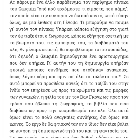
Ας πάρουμε ένα άλλο παράδειγμα, τον περίφημο πίνακα
του Gauguin "από πού ερχόμαστε; τι είμαστε; πού πάμε;",
τον οποίο είχα την ευκαιρία να δω από κοντά, κατά τύχην
όλως, σε μια έκθεση στη Γένοβα. Τι μπορούμε να πούμε
γι' αυτόν τον πίνακα; Υπάρχει κάποια εξήγηση στο γιατί
τον έφτιαξε έτσι ο ζωγράφος, κάποια εξήγηση σχετική με
τα βιώματά του, τις εμπειρίες του, τα διαβάσματά του
κλπ; Αν μέναμε σε αυτά, θα παραβλέπαμε το πιο ουσιώδες,
ότι δηλαδή ο Gauguin δημιούργησε ένα αριστούργημα
που δεν υπήρχε. Γι' αυτήν του τη δημιουργία υπήρξαν
φυσικά κάποιες συνθήκες που στάθηκαν αναγκαίες,
όπως λόγου χάρη και πριν απ' όλα το ταλέντο του*. Σε
αυτό μπορεί να προσθέσει κανείς ότι το ταξίδι του στην
Ινδία τον επηρέασε ως προς τα χρώματα και τις μορφές
των γυναικών, η φιλία του με τον Βαν Γκογκ ως προς τον
τρόπο που έβλεπε τη ζωγραφική, τα βιβλία που είχε
διαβάσει ως προς την κοσμοθεωρία του κλπ. Όλα αυτά
όμως είναι το πολύ αναγκαίες συνθήκες, όχι όμως και
ικανές. Το έργο δε θα φτιαχνόταν αν ο ίδιος δεν είχε βάλει
σε κίνηση τη δημιουργικότητά του και τη φαντασία του.
Τη φαντασία, που είναι ως ένα βαθμό αδύνατο να τη