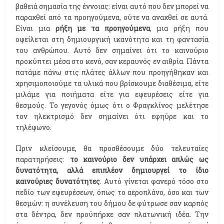
βαθειά σημασία της έννοιας: είναι αυτό που δεν μπορεί να
παραχθεί από τα προηγούμενα, ούτε να αναχθεί σε αυτά.
Είναι μια
ρήξη με τα προηγούμενα
, μια ρήξη που
οφείλεται στη δημιουργική ικανότητα και τη φαντασία
του ανθρώπου. Αυτό δεν σημαίνει ότι το καινούριο
προκύπτει μέσα στο κενό, σαν κεραυνός εν αιθρία. Πάντα
πατάμε πάνω στις πλάτες άλλων που προηγήθηκαν και
χρησιμοποιούμε τα υλικά που βρίσκουμε διαθέσιμα, είτε
μιλάμε για ποιήματα είτε για εφευρέσεις είτε για
θεσμούς. Το γεγονός όμως ότι ο Φραγκλίνος μελέτησε
τον ηλεκτρισμό δεν σημαίνει ότι εφηύρε και το
τηλέφωνο.
Πριν κλείσουμε, θα προσθέσουμε δύο τελευταίες
παρατηρήσεις:
το καινούριο δεν υπάρχει απλώς ως
δυνατότητα, αλλά επιπλέον δημιουργεί το ίδιο
καινούριες δυνατότητες
. Αυτό γίνεται φανερό τόσο στο
πεδίο των εφευρέσεων, όπως το αεροπλάνο, όσο και των
θεσμών: η συνέλευση του δήμου δε φύτρωσε σαν καρπός
στα δέντρα, δεν προϋπήρχε σαν πλατωνική ιδέα. Την