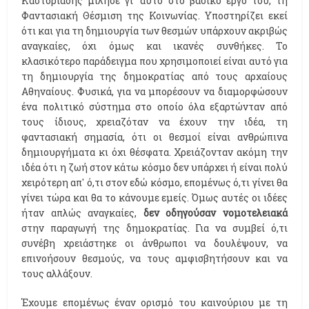
Καστοριάδης μίλησε γι' αυτό στο βασικό έργο του, τη
Φαντασιακή Θέσμιση της Κοινωνίας. Υποστηρίζει εκεί
ότι και για τη δημιουργία των θεσμών υπάρχουν ακριβώς
αναγκαίες, όχι όμως και ικανές συνθήκες. Το
κλασικότερο παράδειγμα που χρησιμοποιεί είναι αυτό για
τη δημιουργία της δημοκρατίας από τους αρχαίους
Αθηναίους. Φυσικά, για να μπορέσουν να διαμορφώσουν
ένα πολιτικό σύστημα στο οποίο όλα εξαρτώνταν από
τους ίδιους, χρειαζόταν να έχουν την ιδέα, τη
φαντασιακή σημασία, ότι οι θεσμοί είναι ανθρώπινα
δημιουργήματα κι όχι θέσφατα. Χρειάζονταν ακόμη την
ιδέα ότι η ζωή στον κάτω κόσμο δεν υπάρχει ή είναι πολύ
χειρότερη απ' ό,τι στον εδώ κόσμο, επομένως ό,τι γίνει θα
γίνει τώρα και θα το κάνουμε εμείς. Όμως αυτές οι ιδέες
ήταν απλώς αναγκαίες,
δεν οδηγούσαν νομοτελειακά
στην παραγωγή της δημοκρατίας. Για να συμβεί ό,τι
συνέβη χρειάστηκε οι άνθρωποι να δουλέψουν, να
επινοήσουν θεσμούς, να τους αμφισβητήσουν και να
τους αλλάξουν.
Έχουμε επομένως έναν ορισμό του καινούριου με τη