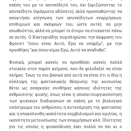
σχέση του με το ασυνείδητό του, όχι ξεριζώνοντας το
ασυνείδητο (πράγματα αδύνατο), αλλά προσπαθώντας να
αποκτήσει επίγνωση των ασυνείδητων ενορμήσεων,
επιθυμιών και σκέψεών του, ώστε αυτές να μην
απωθούνται, αλλά να μπορεί το άτομο να στοχαστεί πάνω
σε αυτές. Ο Καστοριάδης συμπληρώνει την έκφραση του
Φρόυντ "όπου είναι Αυτό, Εγώ να υπάρξω", με την
προσθήκη "και όπου είμαι Εγώ, Αυτό να αναδυθεί".
Φυσικά, μπορεί κανείς να προσθέσει κανείς πολλά
στοιχεία στον παρόν κείμενο, που δε φιλοδοξεί να είναι
πλήρες. Ίσως το πιο βασικό από αυτά να είναι ότι η ίδια η
σύλληψη της φαντασιακής θέσμισης της κοινωνίας
θέτει ως αναγκαίες συνθήκες κάποιες ιδιότητες της
ανθρώπινης ψυχής, όπως είναι η απολειτουργικοποίηση
των ψυχικών διαδικασιών σε σχέση με το βιολογικό
υπόστρωμα του ανθρώπου, η αυτονόμηση της φαντασίας
και η επακόλουθη ικανότητα συμβολισμού και ομιλίας, η
ικανότητα μετουσίωσης των ενορμήσεων κλπ. Ιδιότητες
για τις οποίες η ψυχανάλυση έχει πολλά να πει κι ο