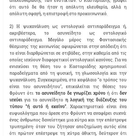
απελευθέρωσης των ενστίκτων. Ο Καστοριάδης γράφει
ότι αυτό δε θα ήταν η απόλυτη ελευθερία, αλλά η
απόλυτη σφαγή, η επιστροφή στο προκοινωνικό.
2) Η ψυχανάλυση ως οντολογικό αντιπαράδειγμα ή,
ακριβέστερα, το ασυνείδητο ως οντολογικό
αντιπαράδειγμα. Μεγάλο μέρος της Φαντασιακής
θέσμισης της κοινωνίας αφιερώνεται στην απόδειξη ότι
το είναι διαρθρώνεται σε στιβάδες, στην καθεμία από τις
οποίες ισχύουν διαφορετικοί οντολογικοί κανόνες. Για να
ενισχύσει τη θέση του ο Καστοριάδης χρησιμοποιεί
παραδείγματα από τη φυσική, τη γλωσσολογία και την
ψυχανάλυση. Συγκεκριμένα, στο κεφάλαιο "ο τρόπος του
είναι του ασυνειδήτου", επικαλείται τις θέσεις του
Φρόυντ ότι
το ασυνείδητο δε γνωρίζει χρόνο
ή ότι
δεν
ισχύει
για το ασυνείδητο
η λογική της διάζευξης του
τύπου "ή αυτό ή εκείνο"
. Χαρακτηριστικό είναι ένα
ευφυολόγημα που άρεσε στο Φρόυντ να αναφέρει συχνά:
ένας άνθρωπος δανείστηκε μια χύτρα και την επέστρεψε
τρυπημένη· όταν του ζήτησαν αποζημίωση αυτός είπε
ότι πρώτον επέστρεψε τη χύτρα άθικτη, δεύτερον ότι