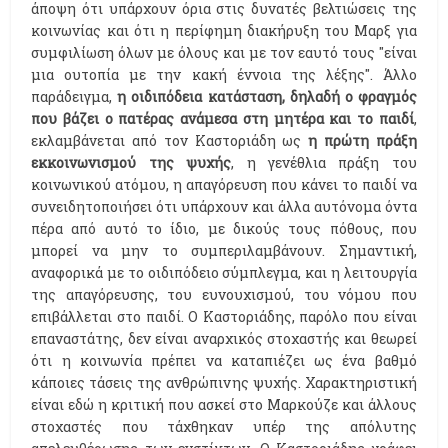
άποψη ότι υπάρχουν όρια στις δυνατές βελτιώσεις της
κοινωνίας και ότι η περίφημη διακήρυξη του Μαρξ για
συμφιλίωση όλων με όλους και με τον εαυτό τους "είναι
μια ουτοπία με την κακή έννοια της λέξης". Άλλο
παράδειγμα,
η οιδιπόδεια κατάσταση, δηλαδή ο φραγμός
που βάζει ο πατέρας ανάμεσα στη μητέρα και το παιδί
,
εκλαμβάνεται από τον Καστοριάδη ως
η πρώτη πράξη
εκκοινωνισμού της ψυχής
, η γενέθλια πράξη του
κοινωνικού ατόμου, η απαγόρευση που κάνει το παιδί να
συνειδητοποιήσει ότι υπάρχουν και άλλα αυτόνομα όντα
πέρα από αυτό το ίδιο, με δικούς τους πόθους, που
μπορεί να μην το συμπεριλαμβάνουν. Σημαντική,
αναφορικά με το οιδιπόδειο σύμπλεγμα, και η λειτουργία
της απαγόρευσης, του ευνουχισμού, του νόμου που
επιβάλλεται στο παιδί. Ο Καστοριάδης, παρόλο που είναι
επαναστάτης, δεν είναι αναρχικός στοχαστής και θεωρεί
ότι η κοινωνία πρέπει να καταπιέζει ως ένα βαθμό
κάποιες τάσεις της ανθρώπινης ψυχής. Χαρακτηριστική
είναι εδώ η κριτική που ασκεί στο Μαρκούζε και άλλους
στοχαστές που τάχθηκαν υπέρ της απόλυτης