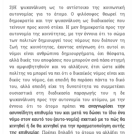
3)Η ψυχανάλυση ως το αντίστοιχο της κοινωνική
αυτονομίας για το άτομο. Ο φιλόσοφος θεωρεί τη
δημοκρατία και την ψυχανάλυση ως διαδικασίες που
τείνουν προς κοινό στόχο. Η μεν δημοκρατία προς την
αυτονομία της κοινότητας, με την έννοια ότι το σώμα
των πολιτών δημιουργεί τους νόμους που διέπουν τη
ζωή της κοινότητας, έχοντας επίγνωση ότι αυτοί οι
νόμοι είναι ανθρώπινα δημιουργήματα, όχι θέσφατα,
αλλά δικές του αποφάσεις που μπορούν ανά πάσα στιγμή
να αμφισβητηθούν και να αλλάξουν, έτσι ώστε κάθε
πολίτης να μπορεί να πει ότι ο δικαιϊκός νόμος είναι και
δικός του νόμος, όχι επειδή θα περάσει πάντα το δικό
του, αλλά επειδή είχε τη δυνατότητα να συμμετέχει
ουσιαστικά στη διαδικασία παραγωγής του· η δε
ψυχανάλυση προς την αυτονομία του ατόμου, με την
έννοια ότι το άτομο πρέπει
να αναγνωρίσει την
ασυνείδητη επιθυμία του και μετά να δώσει το ίδιο ένα
νόμο στον εαυτό του (αυτο-νομία) σχετικό με το πώς θα
κινηθεί ή δε θα κινηθεί για την πραγματοποίηση αυτής
της επιθυμίας
. Πρέπει δηλαδή το άτομο να αλλάξει τη