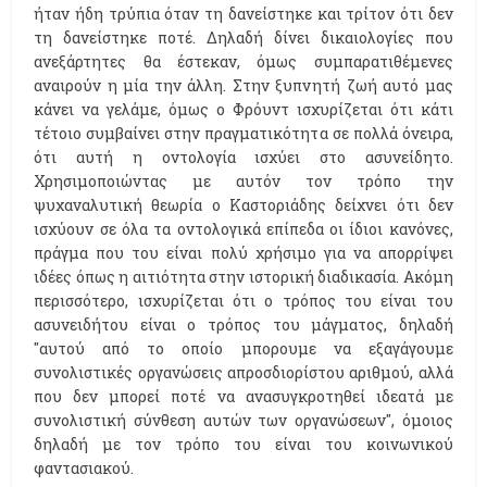
ήταν ήδη τρύπια όταν τη δανείστηκε και τρίτον ότι δεν
τη δανείστηκε ποτέ. Δηλαδή δίνει δικαιολογίες που
ανεξάρτητες θα έστεκαν, όμως συμπαρατιθέμενες
αναιρούν η μία την άλλη. Στην ξυπνητή ζωή αυτό μας
κάνει να γελάμε, όμως ο Φρόυντ ισχυρίζεται ότι κάτι
τέτοιο συμβαίνει στην πραγματικότητα σε πολλά όνειρα,
ότι αυτή η οντολογία ισχύει στο ασυνείδητο.
Χρησιμοποιώντας με αυτόν τον τρόπο την
ψυχαναλυτική θεωρία ο Καστοριάδης δείχνει ότι δεν
ισχύουν σε όλα τα οντολογικά επίπεδα οι ίδιοι κανόνες,
πράγμα που του είναι πολύ χρήσιμο για να απορρίψει
ιδέες όπως η αιτιότητα στην ιστορική διαδικασία. Ακόμη
περισσότερο, ισχυρίζεται ότι ο τρόπος του είναι του
ασυνειδήτου είναι ο τρόπος του μάγματος, δηλαδή
"αυτού από το οποίο μπορουμε να εξαγάγουμε
συνολιστικές οργανώσεις απροσδιορίστου αριθμού, αλλά
που δεν μπορεί ποτέ να ανασυγκροτηθεί ιδεατά με
συνολιστική σύνθεση αυτών των οργανώσεων", όμοιος
δηλαδή με τον τρόπο του είναι του κοινωνικού
φαντασιακού.