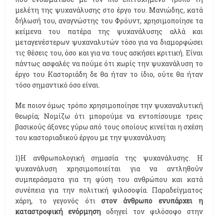
μελέτη της ψυχανάλυσης στο έργο του. Μανιώδης, κατά
δήλωσή του, αναγνώστης του Φρόυντ, χρησιμοποίησε τα
κείμενα του πατέρα της ψυχανάλυσης αλλά και
μεταγενέστερων ψυχαναλυτών τόσο για να διαμορφώσει
τις θέσεις του, όσο και για να τους ασκήσει κριτική. Είναι
πάντως ασφαλές να πούμε ότι χωρίς την ψυχανάλυση το
έργο του Καστοριάδη δε θα ήταν το ίδιο, ούτε θα ήταν
τόσο σημαντικό όσο είναι.
Με ποιον όμως τρόπο χρησιμοποίησε την ψυχαναλυτική
θεωρία; Νομίζω ότι μπορούμε να εντοπίσουμε τρεις
βασικούς άξονες γύρω από τους οποίους κινείται η σχέση
του καστοριαδικού έργου με την ψυχανάλυση:
1)Η ανθρωπολογική σημασία της ψυχανάλυσης. Η
ψυχανάλυση χρησιμοποιείται για να αντληθούν
συμπεράσματα για τη φύση του ανθρώπου και κατά
συνέπεια για την πολιτική φιλοσοφία. Παραδείγματος
χάρη, το γεγονός ότι
στον άνθρωπο ενυπάρχει η
καταστροφική ενόρμηση
οδηγεί τον φιλόσοφο στην