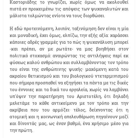
Καστοριάδης το γνωρίζει, χωρίς όμως να ακολουθεί
πιστά εν προκειμένω τις απόψεις των ψυχαναλυτών και
μάλιστα τολμώντας ενίοτε να τους διορθώσει.
Η εδώ προτεινόμενη, λοιπόν, ταξινόμηση δεν είναι η μία
και μοναδική, έχει όμως, ελπίζω, την εξής αξία: χαράσσει
κάποιες αδρές γραμμές για το πώς η ψυχανάλυση μπορεί
-και πρέπει, αν με ρωτάτε- να μας βοηθήσει στον
πολιτικό στοχασμό: αναιρώντας τις αντιλήψεις περί εκ
φύσεως καλού ανθρώπου και συλλαμβάνοντας τον τρόπο
του είναι της ανθρώπινης ψυχής· μαχόμενη κατά του
ακραίου θετικισμού και του βιολογικού ντετερμινισμού
που σήμερα προσπαθεί να εξηγήσει τα πάντα με τις δικές
του έννοιες και τα δικά του εργαλεία, χωρίς να λαμβάνει
υπ'όψιν την παρατήρηση του Αριστοτέλη, ότι δηλαδή
μελετάμε το κάθε αντικείμενο με τον τρόπο και την
ακρίβεια που του αρμόζει· τέλος, δείχνοντας ότι η
ατομική και η κοινωνική απελευθέρωση πηγαίνουν μαζί
και δίνοντάς μας, ως έναν βαθμό, ένα χρήσιμο μέσο για
την πρώτη.