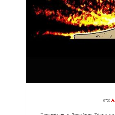
από
Α
Προσφάτως, ο Θεοφάνης Τάσης σε 