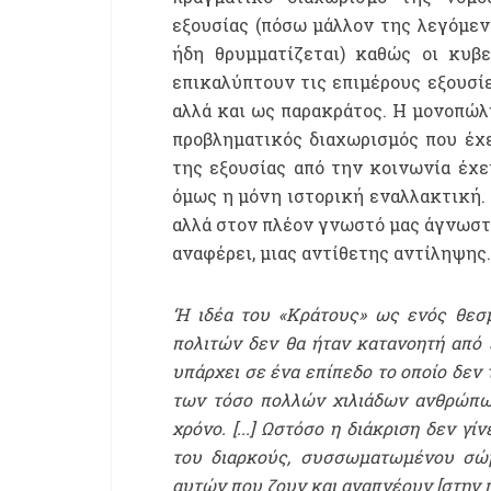
εξουσίας (πόσω μάλλον της λεγόμεν
ήδη θρυμματίζεται) καθώς οι κυβε
επικαλύπτουν τις επιμέρους εξουσίε
αλλά και ως παρακράτος. Η μονοπώλη
προβληματικός διαχωρισμός που έχε
της εξουσίας από την κοινωνία έχει
όμως η μόνη ιστορική εναλλακτική. 
αλλά στον πλέον γνωστό μας άγνωστο
αναφέρει, μιας αντίθετης αντίληψης.
‘Η ιδέα του «Κράτους» ως ενός θεσ
πολιτών δεν θα ήταν κατανοητή από έ
υπάρχει σε ένα επίπεδο το οποίο δεν 
των τόσο πολλών χιλιάδων ανθρώπω
χρόνο. [...] Ωστόσο η διάκριση δεν γ
του διαρκούς, συσσωματωμένου σώ
αυτών που ζουν και αναπνέουν [στην π