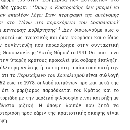
άδη γράφει : ‘
Όμως ο Καστοριάδης δεν μπορεί να
ναν επιπλέον λόγο: Στην περιγραφή της αυτόνομης
ι στο ‘Πάνω στο περιεχόμενο του Σοσιαλισμού’
1
ι κεντρικής κυβέρνησης’
.Δεν διαφωνούμε πως ο
ιστεί ως αναρχικός και έχει εκφράσει και ο ίδιος
ην συνέντευξη που παραχώρησε στην συντακτική
 Θεσσαλονίκης ‘Εκτός Νόμου’ το 1991. Ωστόσο το να
 την ύπαρξη κράτους προκαλεί μία σοβαρή έκπληξη.
 έλλειψη γνώσης ή σκοπιμότητα πίσω από αυτή την
 ότι το
Περιεχόμενο του Σοσιαλισμού
είναι συλλογή
52 έως το 1978, δηλαδή κειμένων προ και μετά της
 ότι ο μαρξισμός παραδέχεται του Κράτος και το
τοριάδη με την μαρξική φιλοσοφία είναι και ρήξη με
άλιστα ριζική. Η άποψη λοιπόν που ζητά να
στοριάδη προς χάριν της κρατιστικής σκέψης είναι
έψη.