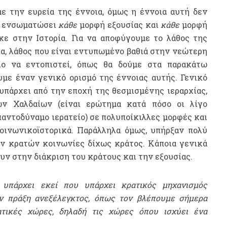
με την ευρεία της έννοια, όμως η έννοια αυτή δεν
να ενσωματώσει
κάθε
μορφή εξουσίας και
κάθε
μορφή
κε στην Ιστορία. Για να αποφύγουμε το λάθος της
α, λάθος που είναι εντυπωμένο βαθιά στην νεώτερη
λο να εντοπιστεί, όπως θα δούμε στα παρακάτω
υμε έναν γενικό ορισμό της έννοιας αυτής. Γενικό
υπάρχει από την εποχή της θεσμισμένης ιεραρχίας,
ν Χαλδαίων (είναι ερώτημα κατά πόσο οι λίγο
 παντοδύναμο ιερατείο) σε πολυποίκιλλες μορφές και
οινωνικοϊστορικά. Παράλληλα όμως, υπήρξαν πολύ
ων κρατών κοινωνίες δίχως κράτος. Κάποια γενικά
ν στην διάκριση του κράτους και την εξουσίας.
 υπάρχει εκεί που υπάρχει κρατικός μηχανισμός
ην πράξη ανεξέλεγκτος, όπως τον βλέπουμε σήμερα
τικές χώρες, δηλαδή τις χώρες όπου ισχύει ένα