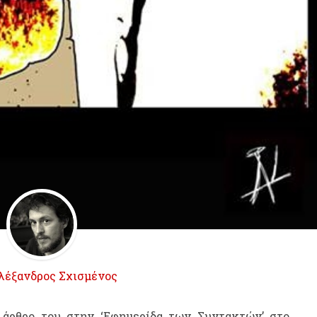
λέξανδρος Σχισμένος
άρθρο του στην ‘Εφημερίδα των Συντακτών’ στο