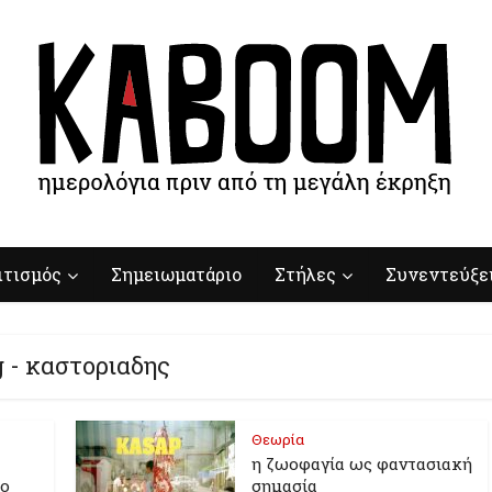
ιτισμός
Σημειωματάριο
Στήλες
Συνεντεύξε
 - καστοριαδης
Θεωρία
η ζωοφαγία ως φαντασιακή
μο