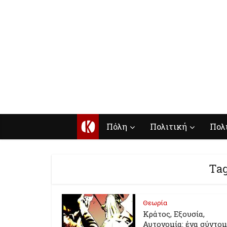
Κ
Πόλη
Πολιτική
Πολ
Tag
Θεωρία
Kράτος, Εξουσία,
Αυτονομία: ένα σύντο