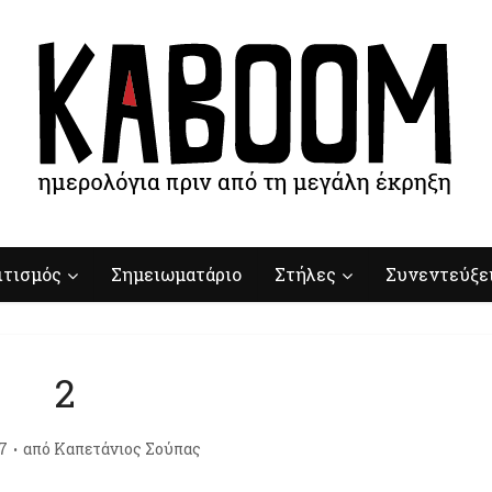
ιτισμός
Σημειωματάριο
Στήλες
Συνεντεύξε
2
7
από
Καπετάνιος Σούπας