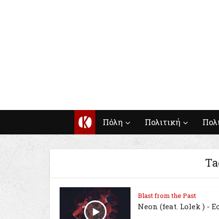
Κ
Πόλη
Πολιτική
Πολ
Ta
Blast from the Past
Νeon (feat. Lolek ) - 