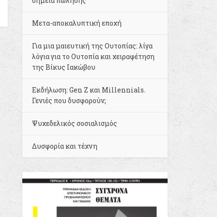
σημεία πώλησης
Μετα-αποκαλυπτική εποχή
Για μια μαιευτική της Ουτοπίας: λίγα
λόγια για το Ουτοπία και χειραφέτηση
της Βίκυς Ιακώβου
Εκδήλωση: Gen Z και Millennials.
Γενιές που δυσφορούν;
Ψυχεδελικός σοσιαλισμός
Δυσφορία και τέχνη