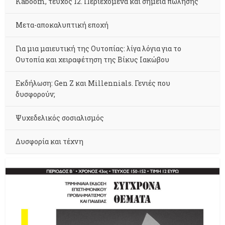
Kaboom, τεύχος 12. Περιεχόμενα και σημεία πώλησης
Μετα-αποκαλυπτική εποχή
Για μια μαιευτική της Ουτοπίας: λίγα λόγια για το
Ουτοπία και χειραφέτηση της Βίκυς Ιακώβου
Εκδήλωση: Gen Z και Millennials. Γενιές που
δυσφορούν;
Ψυχεδελικός σοσιαλισμός
Δυσφορία και τέχνη