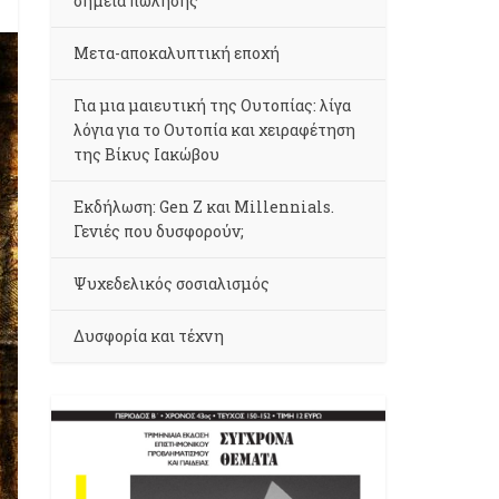
σημεία πώλησης
Μετα-αποκαλυπτική εποχή
Για μια μαιευτική της Ουτοπίας: λίγα
λόγια για το Ουτοπία και χειραφέτηση
της Βίκυς Ιακώβου
Εκδήλωση: Gen Z και Millennials.
Γενιές που δυσφορούν;
Ψυχεδελικός σοσιαλισμός
Δυσφορία και τέχνη