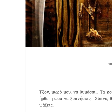
α
Τζον, μωρό μου, να θυμάσαι… Τα κο
ήρθε η ώρα να ξυπνήσεις… Ξύπνα, θ
ψάξεις.