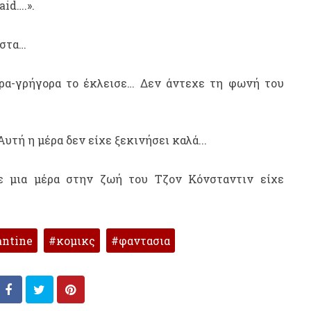
aid….».
ιστα…
ορα-γρήγορα το έκλεισε… Δεν άντεχε τη φωνή του
υτή η μέρα δεν είχε ξεκινήσει καλά...
 μια μέρα στην ζωή του Τζον Κόνσταντιν είχε
antine
κομικς
φαντασια