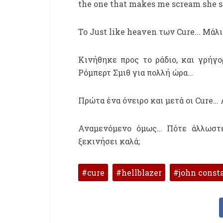
the one that makes me scream she s
Το Just like heaven των Cure... Μάλ
Κινήθηκε προς το ράδιο, και γρήγ
Ρόμπερτ Σμιθ για πολλή ώρα…
Πρώτα ένα όνειρο και μετά οι Cure… Α
Αναμενόμενο όμως… Πότε άλλωστε
ξεκινήσει καλά;
cure
hellblazer
john const