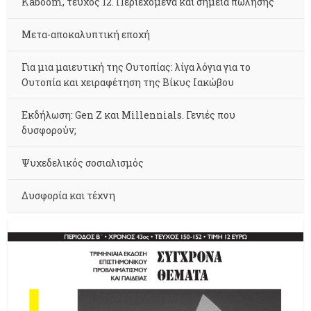
Kaboom, τεύχος 12. Περιεχόμενα και σημεία πώλησης
Μετα-αποκαλυπτική εποχή
Για μια μαιευτική της Ουτοπίας: λίγα λόγια για το
Ουτοπία και χειραφέτηση της Βίκυς Ιακώβου
Εκδήλωση: Gen Z και Millennials. Γενιές που
δυσφορούν;
Ψυχεδελικός σοσιαλισμός
Δυσφορία και τέχνη