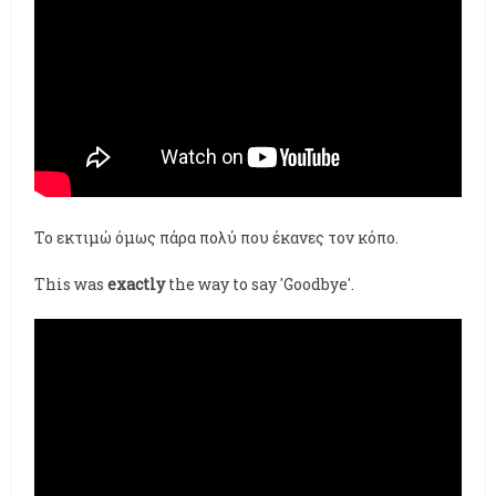
Το εκτιμώ όμως πάρα πολύ που έκανες τον κόπο.
This was
exactly
the way to say 'Goodbye'.