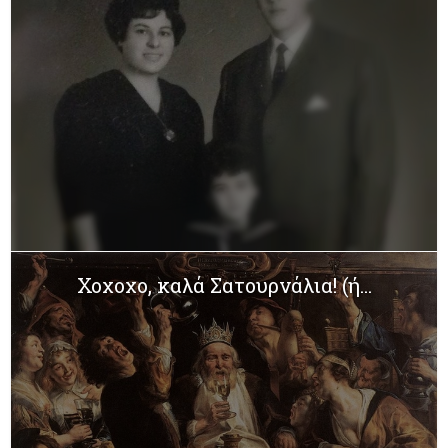
Χοχοχο, καλά Σατουρνάλια! (ή...