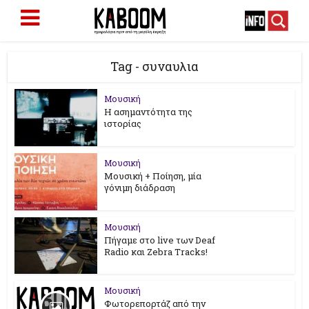
Tag - συναυλια
Μουσική
Η ασημαντότητα της
ιστορίας
Μουσική
Μουσική + Ποίηση, μία
γόνιμη διάδραση
Μουσική
Πήγαμε στο live των Deaf
Radio και Zebra Tracks!
Μουσική
Φωτορεπορτάζ από την