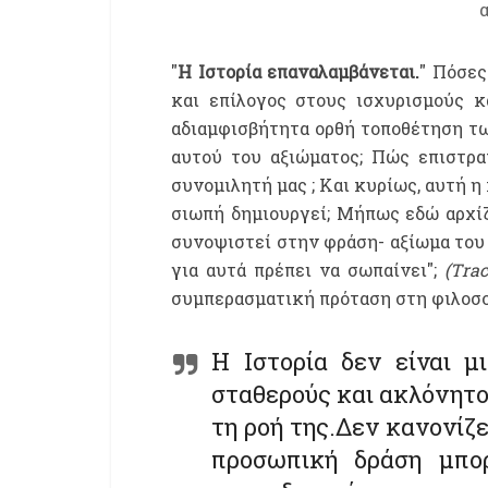
"
Η Ιστορία επαναλαμβάνεται.
" Πόσες
και επίλογος στους ισχυρισμούς κ
αδιαμφισβήτητα ορθή τοποθέτηση τω
αυτού του αξιώματος; Πώς επιστρα
συνομιλητή μας ; Και κυρίως, αυτή η
σιωπή δημιουργεί; Μήπως εδώ αρχί
συνοψιστεί στην φράση- αξίωμα το
για αυτά πρέπει να σωπαίνει";
(Τ
rac
συμπερασματική πρόταση στη φιλοσο
Η Ιστορία δεν είναι μ
σταθερούς και ακλόνητο
τη ροή της.Δεν κανονίζ
προσωπική δράση μπορ