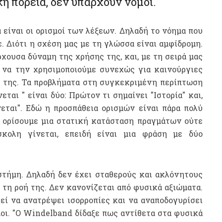
ή πορεία, δεν υπάρχουν νόμοι.
είναι οι ορισμοί των λέξεων. Δηλαδή το νόημα που
ε. Διότι η σχέση μας με τη γλώσσα είναι αμφίδρομη.
ουσα δύναμη της χρήσης της, και, με τη σειρά μας
 να την χρησιμοποιούμε συνεχώς για καινούργιες
η της. Τα προβλήματα στη συγκεκριμένη περίπτωση
εται " είναι δύο
:
Πρώτον τι σημαίνει "Ιστορία" και,
νεται". Εδώ η προσπάθεια ορισμών είναι πάρα πολύ
α ορίσουμε μια στατική κατάσταση πραγμάτων ούτε
σκολη γίνεται, επειδή είναι μια φράση με δύο
ιστήμη. Δηλαδή δεν έχει σταθερούς και ακλόνητους
τη ροή της. Δεν κανονίζεται από φυσικά αξιώματα.
εί να ανατρέψει ισορροπίες και να αναποδογυρίσει
οι. "Ο
Windelband
δίδαξε πως αντίθετα στα φυσικά