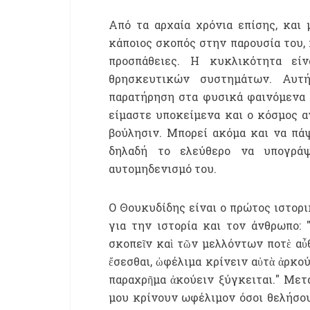
Από τα αρχαία χρόνια επίσης, και 
κάποιος σκοπός στην παρουσία του, 
προσπάθειες. Η κυκλικότητα εί
θρησκευτικών συστημάτων. Αυτή
παρατήρηση στα φυσικά φαινόμενα π
είμαστε υποκείμενα και ο κόσμος αν
βούλησιν. Μπορεί ακόμα και να πάψ
δηλαδή το ελεύθερο να υπογράψ
αυτομηδενισμό του.
Ο Θουκυδίδης είναι ο πρώτος ιστορι
για την ιστορία και τον άνθρωπο
: 
σκοπεῖν καὶ τῶν μελλόντων ποτὲ αὖ
ἔσεσθαι, ὠφέλιμα κρίνειν αὐτὰ ἀρκού
παραχρῆμα ἀκούειν ξύγκειται.
" M
ετ
μου κρίνουν ωφέλιμον όσοι θελήσο