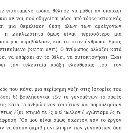
με επισταμένο τρόπο, θέλησε να μάθει αν υπάρχει
και αν ναι, πού οδηγείται μέσα από τόσες ιστορικές
ναι μια θεμελιακή θέση όλων των αρχέγονων
 η κυκλικότητα όμως είναι περισσότερο μια
ου μας περιβάλλουν, και όχι στον άνθρωπο. Εμείς
τικείμενο (κείται αντί). Ο άνθρωπος αλλάζει κατά
ει να υπάρχει αν το θέλει, να αυτοκτονήσει. Έχει
ει την τελευταία πράξη ελευθερίας του- τον
κός που κάνει μια περίφημη νύξη στις Ιστορίες του
"
ὅσοι δὲ βουλήσονται τῶν τε γενομένων τὸ σαφὲς
θις κατὰ τὸ ἀνθρώπινον τοιούτων καὶ παραπλησίων
ντως ἕξει. κτῆμά τε ἐς αἰεὶ μᾶλλον ἢ ἀγώνισμα ἐς τὸ
άφραση
:
"
Θα μου είναι όμως αρκετόν, εάν το έργον
υν να έχουν ακριβή αντίληψιν των γεγονότων, όσα