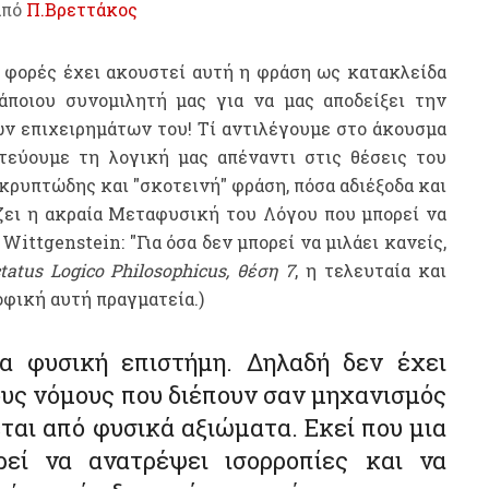
από
Π.Βρεττάκος
 φορές έχει ακουστεί αυτή η φράση ως κατακλείδα
άποιου συνομιλητή μας για να μας αποδείξει την
ν επιχειρημάτων του! Τί αντιλέγουμε στο άκουσμα
τεύουμε τη λογική μας απέναντι στις θέσεις του
 κρυπτώδης και "σκοτεινή" φράση, πόσα αδιέξοδα και
ζει η ακραία Μεταφυσική του Λόγου που μπορεί να
υ
Wittgenstein: "
Για όσα δεν μπορεί να μιλάει κανείς,
tatus Logico Philosophicus,
θέση 7
, η τελευταία και
φική αυτή πραγματεία.)
ια φυσική επιστήμη. Δηλαδή δεν έχει
υς νόμους που διέπουν σαν μηχανισμός
εται από φυσικά αξιώματα. Εκεί που μια
εί να ανατρέψει ισορροπίες και να