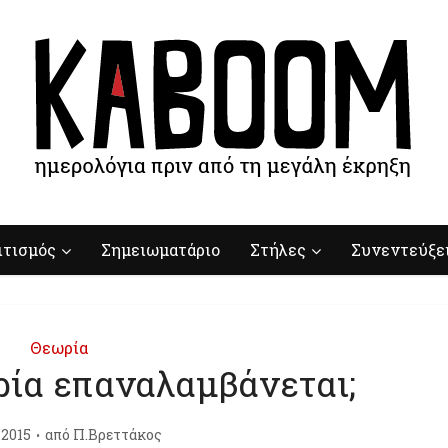
ιτισμός
Σημειωματάριο
Στήλες
Συνεντεύξε
Θεωρία
ορία επαναλαμβάνεται;
/2015
από
Π.Βρεττάκος