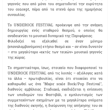
γεγονός που από μόνο του σηματοδοτεί την ευρύτητα
του concept, πέρα από τα στενά όρια της ημερήσιας
συναυλίας.
Το UNDEROCK FESTIVAL προέκυψε από την ανάγκη
δημιουργίας ενός σταθερού θεσμού, ο οποίος θα
αναδεικνύει το μουσικό δυναμικό της Περιφέρειας.
Φιλοδοξεί να εξελιχθεί σε έναν μόνιμο
(επαναλαμβανόμενο) ετήσιο θεσμό και – αν είναι δυνατόν
– στο μεγαλύτερο «εκτός των τειχών» μουσικό γεγονός
της χώρας.
Το σημαντικότερο, ίσως, στοιχείο που διαφοροποιεί το
UNDEROCK FESTIVAL από τις λοιπές – αξιόλογες κατά
τα άλλα – πρωτοβουλίες, είναι ότι στοχεύει στο να
καθιερωθεί ως ένα "Major scale Rock/Pop Festival",
διεθνούς εμβέλειας. Σταδιακά, σχεδιάζεται η ενίσχυση
των υποδομών του Φεστιβάλ, ο εμπλουτισμός των
συμμετεχόντων σχημάτων με τα μεγαλύτερα ονόματα
της διεθνούς σκηνής, η διεύρυνση της απήχησης του σε