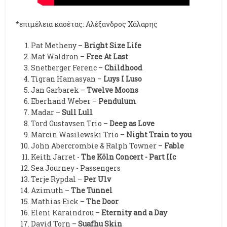
*επιμέλεια κασέτας: Αλέξανδρος Χάλαρης
Pat Metheny –
Bright Size Life
Mat Waldron –
Free At Last
Snetberger Ferenc –
Childhood
Tigran Hamasyan –
Luys I Luso
Jan Garbarek –
Twelve Moons
Eberhand Weber –
Pendulum
Madar –
Sull Lull
Tord Gustavsen Trio –
Deep as Love
Marcin Wasilewski Trio –
Night Train to you
John Abercrombie & Ralph Towner –
Fable
Keith Jarret -
The Köln Concert - Part IIc
Sea Journey - Passengers
Terje Rypdal –
Per Ulv
Azimuth –
The Tunnel
Mathias Eick –
The Door
Eleni Karaindrou –
Eternity and a Day
David Torn –
Suafhu Skin