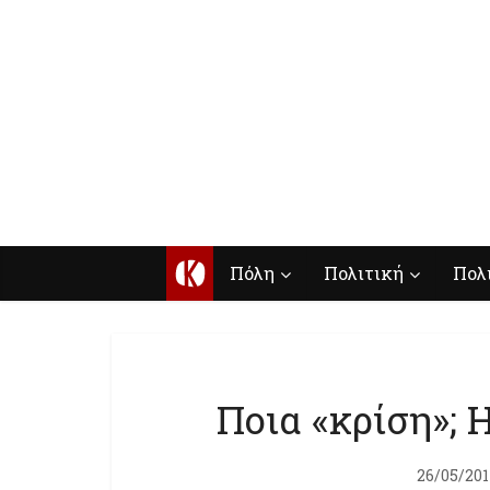
Κ
Πόλη
Πολιτική
Πολ
Ποια «κρίση»; 
26/05/20