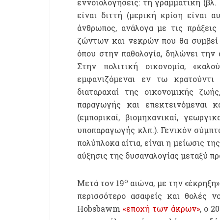
εννοιολογήσεις: τη γραμματική (βλ. 
είναι διττή (μερική κρίση είναι 
άνθρωπος, ανάλογα με τις πράξεις
ζώντων και νεκρών που θα συμβεί μ
όπου στην παθολογία, δηλώνει την
Στην πολιτική οικονομία, «καλού
εμφανιζόμεναι εν τω κρατούντι
διαταραχαί της οικονομικής ζωή
παραγωγής και επεκτεινόμεναι κ
(εμπορικαί, βιομηχανικαί, γεωργικ
υποπαραγωγής κλπ.). Γενικόν σύμπτω
πολύπλοκα αίτια, είναι η μείωσις τ
αύξησις της δυσαναλογίας μεταξύ π
ο
Μετά τον 19
αιώνα, με την «έκρηξη»
περισσότερο ασαφείς και θολές ν
Hobsbawm
«εποχή των άκρων»
, ο 20