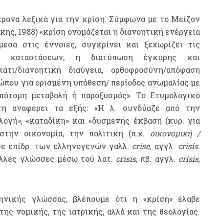
χρονα λεξικά για την κρίση. Σύμφωνα με το Μείζον
ης, 1988) «κρίση ονομάζεται η διανοητική ενέργεια
μεσα στις έννοιες, συγκρίνει και ξεχωρίζει τις
 ή καταστάσεων, η διατύπωση έγκυρης και
τι/διανοητική διαύγεια, ορθοφροσύνη/απόφαση
ώπου για ορισμένη υπόθεση/ περίοδος ανωμαλίας με
 απότομη μεταβολή ή παροξυσμός». Το Ετυμολογικό
τη αναφέρει τα εξής: «Η λ. συνδύαζε από την
λογή», «καταδίκη» και «δυσμενής έκβαση (κυρ. για
στην οικονομία, την πολιτική (π.χ.
οικονομική /
ε επίδρ. των ελληνογενών γαλλ.
crise,
αγγλ.
crisis.
ολλές γλώσσες μέσω τού λατ.
crisis,
πβ. αγγλ.
crisis,
ηνικής γλώσσας, βλέπουμε ότι η «κρίση» έλαβε
ης νομικής, της ιατρικής, αλλά και της θεολογίας.