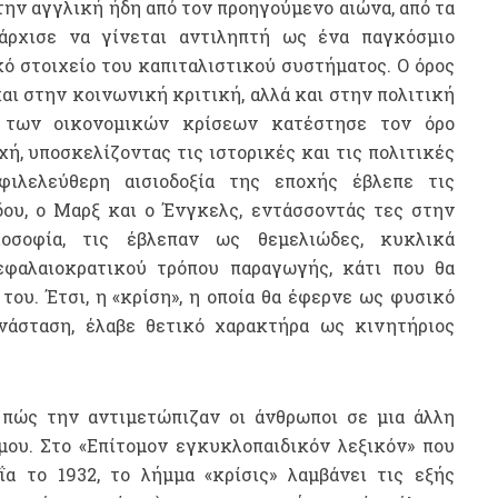
ην αγγλική ήδη από τον προηγούμενο αιώνα, από τα
άρχισε να γίνεται αντιληπτή ως ένα παγκόσμιο
ό στοιχείο του καπιταλιστικού συστήματος. Ο όρος
αι στην κοινωνική κριτική, αλλά και στην πολιτική
η των οικονομικών κρίσεων κατέστησε τον όρο
ή, υποσκελίζοντας τις ιστορικές και τις πολιτικές
ιλελεύθερη αισιοδοξία της εποχής έβλεπε τις
δου, ο Μαρξ και ο Ένγκελς, εντάσσοντάς τες στην
λοσοφία, τις έβλεπαν ως θεμελιώδες, κυκλικά
εφαλαιοκρατικού τρόπου παραγωγής, κάτι που θα
ου. Έτσι, η «κρίση», η οποία θα έφερνε ως φυσικό
νάσταση, έλαβε θετικό χαρακτήρα ως κινητήριος
 πώς την αντιμετώπιζαν οι άνθρωποι σε μια άλλη
μου. Στο «Επίτομον εγκυκλοπαιδικόν λεξικόν» που
 το 1932, το λήμμα «κρίσις» λαμβάνει τις εξής