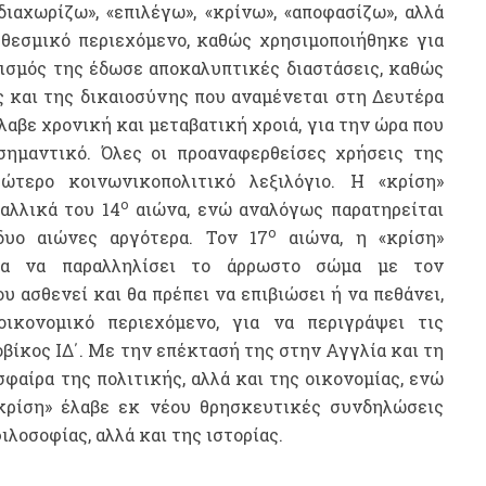
ιαχωρίζω», «επιλέγω», «κρίνω», «αποφασίζω», αλλά
 θεσμικό περιεχόμενο, καθώς χρησιμοποιήθηκε για
νισμός της έδωσε αποκαλυπτικές διαστάσεις, καθώς
ς και της δικαιοσύνης που αναμένεται στη Δευτέρα
έλαβε χρονική και μεταβατική χροιά, για την ώρα που
σημαντικό. Όλες οι προαναφερθείσες χρήσεις της
τερο κοινωνικοπολιτικό λεξιλόγιο. Η «κρίση»
ο
αλλικά του 14
αιώνα, ενώ αναλόγως παρατηρείται
ο
δυο αιώνες αργότερα. Τον 17
αιώνα, η «κρίση»
ια να παραλληλίσει το άρρωστο σώμα με τον
υ ασθενεί και θα πρέπει να επιβιώσει ή να πεθάνει,
ικονομικό περιεχόμενο, για να περιγράψει τις
βίκος ΙΔ΄. Με την επέκτασή της στην Αγγλία και τη
σφαίρα της πολιτικής, αλλά και της οικονομίας, ενώ
κρίση» έλαβε εκ νέου θρησκευτικές συνδηλώσεις
λοσοφίας, αλλά και της ιστορίας.