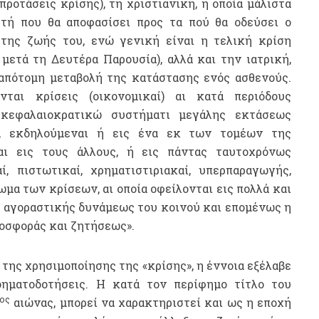
προτάσεις κρίσης), τη χριστιανική, η οποία μάλιστα
αυτή που θα αποφασίσει προς τα πού θα οδεύσει ο
 της ζωής του, ενώ γενική είναι η τελική κρίση
ετά τη Δευτέρα Παρουσία), αλλά και την ιατρική,
 απότομη μεταβολή της κατάστασης ενός ασθενούς.
νται κρίσεις (οικονομικαί) αι κατά περιόδους
 κεφαλαιοκρατικώ συστήματι μεγάλης εκτάσεως
ς, εκδηλούμεναι ή εις ένα εκ των τομέων της
αι εις τους άλλους, ή εις πάντας ταυτοχρόνως
αί, πιστωτικαί, χρηματιστιριακαί, υπερπαραγωγής,
μα των κρίσεων, αι οποία οφείλονται εις πολλά και
ης αγοραστικής δυνάμεως του κοινού και επομένως η
ροσφοράς και ζητήσεως».
 της χρησιμοποίησης της «κρίσης», η έννοια εξέλαβε
οηματοδοτήσεις. Η κατά τον περίφημο τίτλο του
ος
αιώνας, μπορεί να χαρακτηριστεί και ως η εποχή