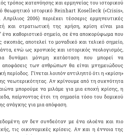
ικός τρόπος κατανόησης και ερμηνείας του ιστορικού
θεωρητικό ιστορικό Reinhart Koselleck («Crisis»,
2, Απρίλιος 2006) περιέχει τέσσερις ερμηνευτικές
ική και στρατιωτική της χρήση, κρίση είναι μια
’ ένα καθοριστικό σημείο, σε ένα αποκορύφωμα που
ς σκοπιάς, αποτελεί το μοναδικό και τελικό σημείο,
πάντα, ενώ ως χρονικός και ιστορικός νεολογισμός,
μια δυνάμει μόνιμη κατάσταση που μπορεί να
ι αποφάσεις των ανθρώπων θα είναι μνημειώδους
κή περίοδος. Γίνεται λοιπόν αντιληπτό ότι η «κρίση»
της νεωτερικότητας. Αν κρίνουμε από τη συχνότητα
ιώνα μπορούμε να μιλάμε για μια εποχή κρίσης, η
εδα, παίρνοντας έτσι τη σημασία τόσο του δομικού
ης ανάγκης για μια απόφαση.
δεδομένη αν δεν συνδεόταν με ένα ολοένα και πιο
ής, τις οικονομικές κρίσεις. Αν και η έννοια της