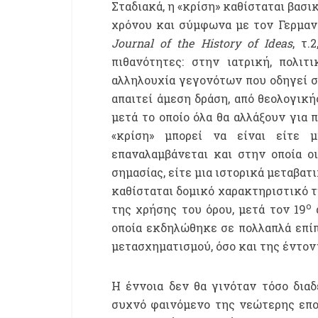
Σταδιακά, η «κρίση» καθίσταται βασ
χρόνου και σύμφωνα με τον Γερμανό 
Journal
of
the
History
of
Ideas
, τ.
πιθανότητες: στην ιατρική, πολιτ
αλληλουχία γεγονότων που οδηγεί σ
απαιτεί άμεση δράση, από θεολογική
μετά το οποίο όλα θα αλλάξουν για 
«κρίση» μπορεί να είναι είτε 
επαναλαμβάνεται και στην οποία ο
σημασίας, είτε μια ιστορικά μεταβατι
καθίσταται δομικό χαρακτηριστικό 
ο
της χρήσης του όρου, μετά τον 19
α
οποία εκδηλώθηκε σε πολλαπλά επίπ
μετασχηματισμού, όσο και της έντον
Η έννοια δεν θα γινόταν τόσο δια
συχνό φαινόμενο της νεώτερης εποχ