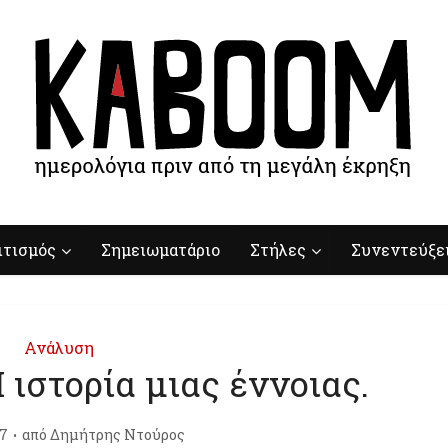
ιτισμός
Σημειωματάριο
Στήλες
Συνεντεύξε
Ανάλυση
Η ιστορία μιας έννοιας.
17
από
Δημήτρης Ντούρος