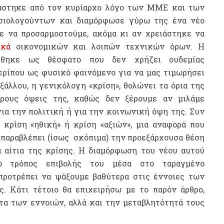
λάστηκε από τον κυρίαρχο λόγο των ΜΜΕ και των
σιολογούντων και διαμόρφωσε γύρω της ένα νέο
με να προσαρμοστούμε, ακόμα κι αν χρειάστηκε να
ικά
οικονομικών και λοιπών τεχνικών όρων. H
λήθηκε ως θέσφατο που δεν χρήζει ουδεμίας
ερίπου ως φυσικό φαινόμενο για να μας τιμωρήσει
Εξάλλου, η γενικόλογη «κρίση», θολώνει τα όρια της
έρους όψεις της, καθώς δεν ξέρουμε αν μιλάμε
ια την πολιτική ή για την κοινωνική όψη της. Συν
ε κρίση «ηθική» ή κρίση «αξιών», μια αναφορά που
 παραβλέπει (ίσως σκόπιμα) την προεξάρχουσα θέση
α αίτια της κρίσης. Η διαμόρφωση του νέου αυτού
ο τρόπος επιβολής του μέσα στο ταραγμένο
 προτρέπει να ψάξουμε βαθύτερα στις έννοιες των
ς. Κάτι τέτοιο θα επιχειρήσω με το παρόν άρθρο,
τα των εννοιών, αλλά και την μεταβλητότητά τους