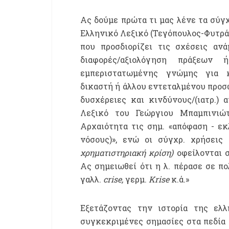
Ας δούμε πρώτα τι μας λένε τα σύγ
Ελληνικό Λεξικό (Τεγόπουλος-Φυτράκ
που προσδιορίζει τις σχέσεις ανά
διαφορές/αξιολόγηση πράξεων
εμπεριστατωμένης γνώμης για κά
δικαστή ή άλλου εντεταλμένου προσ
δυσχέρειες και κινδύνους/(ιατρ.)
Λεξικό του Γεώργιου Μπαμπινιώ
Αρχαιότητα τις σημ. «απόφαση - εκ
νόσους)», ενώ οι σύγχρ. χρήσεις 
χρηματιστηριακή κρίση)
οφείλονται σ
Ας σημειωθεί ότι η λ. πέρασε σε π
γαλλ.
crise
,
γερμ.
Krise
κ.ά.»
Εξετάζοντας την ιστορία της ελλ
συγκεκριμένες σημασίες στα πεδία τ