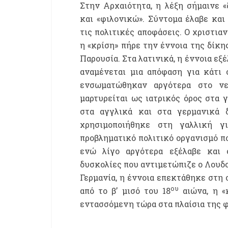
Στην Αρχαιότητα, η λέξη σήμαινε «δ
και «φιλονικώ». Σύντομα έλαβε και
τις πολιτικές αποφάσεις. Ο χριστια
η «κρίση» πήρε την έννοια της δίκη
Παρουσία. Στα λατινικά, η έννοια εξ
αναμένεται μια απόφαση για κάτι 
ενσωματώθηκαν αργότερα στο νεώ
μαρτυρείται ως ιατρικός όρος στα γ
στα αγγλικά και στα γερμανικά 
χρησιμοποιήθηκε στη γαλλική γ
προβληματικό πολιτικό οργανισμό πο
ενώ λίγο αργότερα εξέλαβε και ο
δυσκολίες που αντιμετώπιζε ο Λουδο
Γερμανία, η έννοια επεκτάθηκε στη 
ου
από το β’ μισό του 18
αιώνα, η «
εντασσόμενη τώρα στα πλαίσια της φι