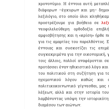
χρονονύμιο. Η έννοια αυτή μεταπ
διάφορων –έγκυρων και μη– δημο
λεξιλόγιο, στο οποίο όλοι κληθήκα
προστρέξουμε για βοήθεια σε
λεξ
νεοφιλελεύθερη ορθοδοξία επιβ
αμφισβήτησης και η «κρίση» ήρθε π
για τις αμαρτίες του παρελθόντος. 
έννοιας και συσκοτίζει τις επιμ
συγκεκριμένα για την οικονομική, γ
τοις άλλοις, πολλοί αναφέρονται σ
προτάσσει έναν ηθικιστικό λόγο και
του πολιτικού στη συζήτηση για τ
ηγεμονικού λόγου καθώς και 
πολιτικοκοινωνικό γίγνεσθαι, μας
λέξεων, αλλά και στην ιστορία του
λαμβάνοντας υπόψη την ιστορικότη
διαμέσου των αιώνων.